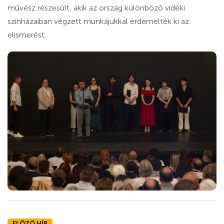
művész részesült, akik az ország különböző vidéki
színházaiban végzett munkájukkal érdemelték ki az
elismerést.
ELŐZŐ HÍR