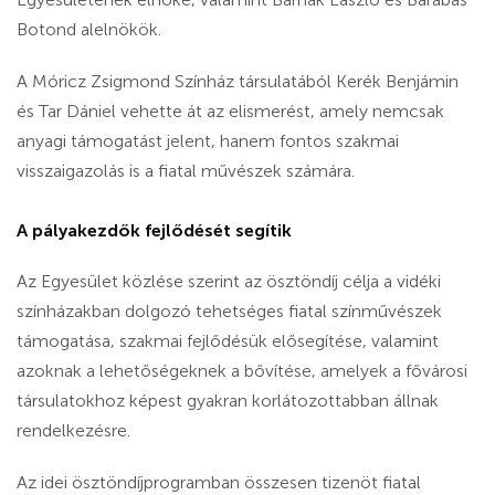
Botond alelnökök.
A Móricz Zsigmond Színház társulatából Kerék Benjámin
és Tar Dániel vehette át az elismerést, amely nemcsak
anyagi támogatást jelent, hanem fontos szakmai
visszaigazolás is a fiatal művészek számára.
A pályakezdők fejlődését segítik
Az Egyesület közlése szerint az ösztöndíj célja a vidéki
színházakban dolgozó tehetséges fiatal színművészek
támogatása, szakmai fejlődésük elősegítése, valamint
azoknak a lehetőségeknek a bővítése, amelyek a fővárosi
társulatokhoz képest gyakran korlátozottabban állnak
rendelkezésre.
Az idei ösztöndíjprogramban összesen tizenöt fiatal