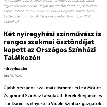
(A képeken jobbról: Kirják Róbert, a Vidéki Színházigazgatók
Egyesületének elnöke, Polgár Kristóf, Turi Péter, Sepsi Melinda,
Labán Roland, Kerék Benjámin, Berkó Boglárka, Balázs-Bécsi
Eszter, valamint Barnák László és Barabás Botond, a VISZE
alelnökei.)
Két nyíregyházi színművész is
rangos szakmai ösztöndíjat
kapott az Országos Színházi
Találkozón
nyiregyhaza.hu
Jún 25, 2026
Újabb országos szakmai elismerés érte a Móricz
Zsigmond Színház társulatát: Kerék Benjámin és
Tar Dániel is elnyerte a Vidéki Színházigazgatók