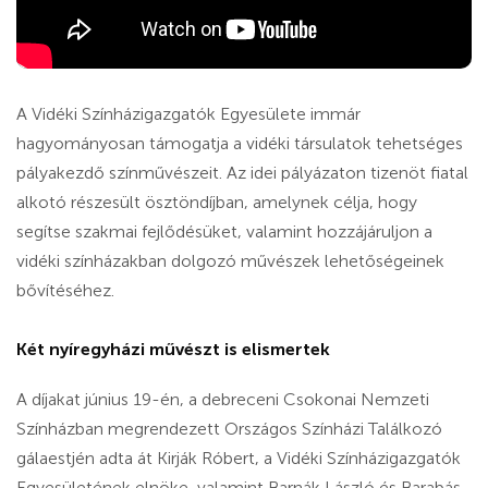
A Vidéki Színházigazgatók Egyesülete immár
hagyományosan támogatja a vidéki társulatok tehetséges
pályakezdő színművészeit. Az idei pályázaton tizenöt fiatal
alkotó részesült ösztöndíjban, amelynek célja, hogy
segítse szakmai fejlődésüket, valamint hozzájáruljon a
vidéki színházakban dolgozó művészek lehetőségeinek
bővítéséhez.
Két nyíregyházi művészt is elismertek
A díjakat június 19-én, a debreceni Csokonai Nemzeti
Színházban megrendezett Országos Színházi Találkozó
gálaestjén adta át Kirják Róbert, a Vidéki Színházigazgatók
Egyesületének elnöke, valamint Barnák László és Barabás