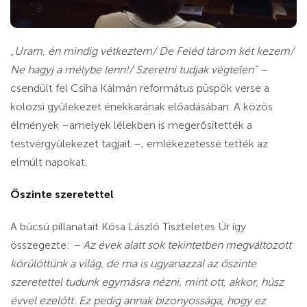
„Uram, én mindig vétkeztem/ De Feléd tárom két kezem/
Ne hagyj a mélybe lenn!/ Szeretni tudjak végtelen” –
csendült fel Csiha Kálmán református püspök verse a
kolozsi gyülekezet énekkarának előadásában. A közös
élmények –amelyek lélekben is megerősítették a
testvérgyülekezet tagjait –, emlékezetessé tették az
elmúlt napokat.
Őszinte szeretettel
A búcsú pillanatait Kósa László Tiszteletes Úr így
összegezte:
– Az évek alatt sok tekintetben megváltozott
körülöttünk a világ, de ma is ugyanazzal az őszinte
szeretettel tudunk egymásra nézni, mint ott, akkor, húsz
évvel ezelőtt. Ez pedig annak bizonyossága, hogy ez