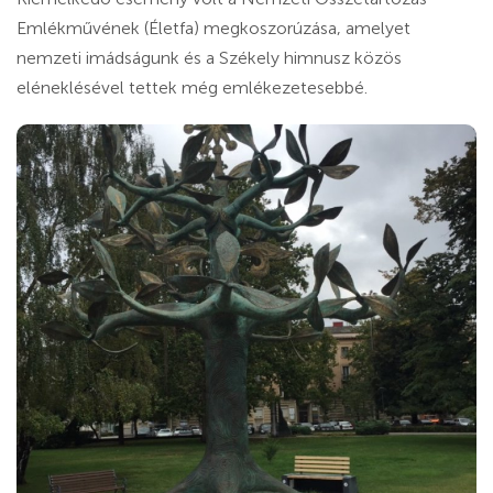
Emlékművének (Életfa) megkoszorúzása, amelyet
nemzeti imádságunk és a Székely himnusz közös
eléneklésével tettek még emlékezetesebbé.