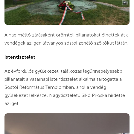
A nap méltó zárásaként örömteli pillanatokat élhettek át a
vendégek az igen látványos sóstói zenélő szökőkút láttán.
Istentisztelet
Az évfordulós gyülekezeti találkozás legünnepélyesebb
pillanatait a vasárnapi istentisztelet alkalma tartogatta a
Sóstói Református Templomban, ahol a vendég
gyülekezet lelkésze, Nagytiszteletű Sikó Piroska hirdette
az igét.