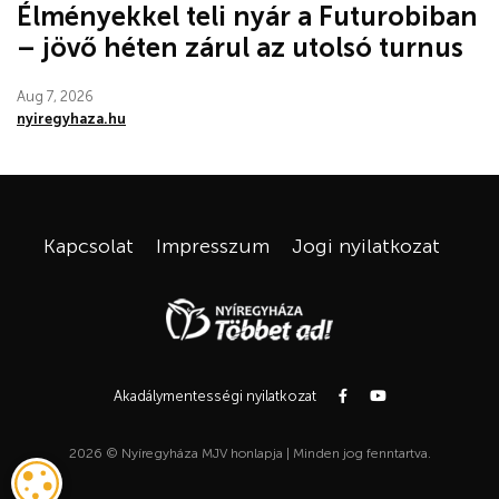
Élményekkel teli nyár a Futurobiban
– jövő héten zárul az utolsó turnus
Aug 7, 2026
nyiregyhaza.hu
Kapcsolat
Impresszum
Jogi nyilatkozat
Akadálymentességi nyilatkozat
2026 © Nyíregyháza MJV honlapja | Minden jog fenntartva.