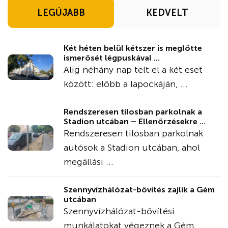
LEGÚJABB
KEDVELT
Két héten belül kétszer is meglőtte
ismerősét légpuskával ...
Alig néhány nap telt el a két eset
között: előbb a lapockáján, ...
Rendszeresen tilosban parkolnak a
Stadion utcában – Ellenőrzésekre ...
Rendszeresen tilosban parkolnak
autósok a Stadion utcában, ahol
megállási ...
Szennyvízhálózat-bővítés zajlik a Gém
utcában
Szennyvízhálózat-bővítési
munkálatokat végeznek a Gém ...