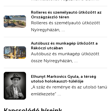
Rolleres és személyautó ütközött az
Országzászló téren
Rolleres és személyautó ütközött
Nyíregyházán, ...
Autóbusz és munkagép ütközött a
Rákóczi utcában
Autóbusz és munkagép ütközött
össze Nyíregyházán, ...
Elhunyt Markovics Gyula, a térség
utolsó holokauszt-túlélője
„A száz év reménye és az utolsó tanú
emlékezete” ...
Kapcsolódó híreink