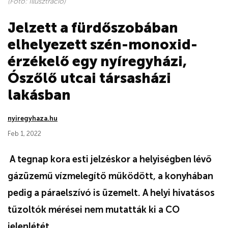
(Fotó: Illusztráció)
Jelzett a fürdőszobában
elhelyezett szén-monoxid-
érzékelő egy nyíregyházi,
Ószőlő utcai társasházi
lakásban
nyiregyhaza.hu
Feb 1, 2022
A tegnap kora esti jelzéskor a helyiségben lévő
gázüzemű vízmelegítő működött, a konyhában
pedig a páraelszívó is üzemelt. A helyi hivatásos
tűzoltók mérései nem mutatták ki a CO
jelenlétét.