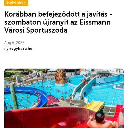
Helyi hírek
Korábban befejeződött a javítás -
szombaton újranyit az Eissmann
Városi Sportuszoda
Aug 6, 2026
nyiregyhaza.hu