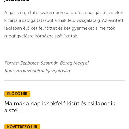
A gázszolgáltató szakembere a fürdőszobai gázkészüléket
kizárta a szolgáltatásból annak felülvizsgálatáig. Az érintett
lakásban élő két felnőttet és két gyermeket a mentők
megfigyelésre kórházba szállították.
Forrás: Szabolcs-Szatmár-Bereg Megyei
Katasztrófavédelmi Igazgatóság
ELŐZŐ HÍR
Ma már a nap is sokfelé kisüt és csillapodik
a szél
KÖVETKEZŐ HÍR