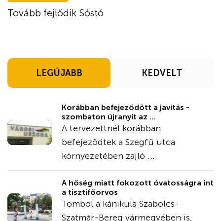
Tovább fejlődik Sóstó
LEGÚJABB
KEDVELT
Korábban befejeződött a javítás -
szombaton újranyit az ...
A tervezettnél korábban
befejeződtek a Szegfű utca
környezetében zajló ...
A hőség miatt fokozott óvatosságra int
a tisztifőorvos
Tombol a kánikula Szabolcs-
Szatmár-Bereg vármegyében is,