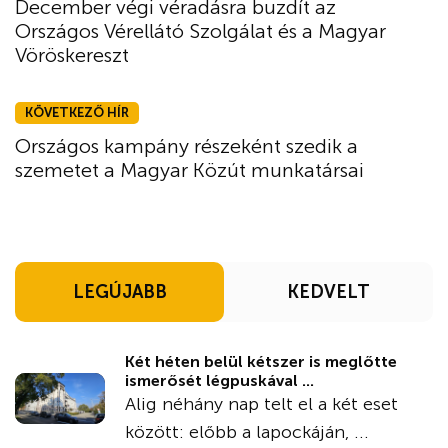
December végi véradásra buzdít az
Országos Vérellátó Szolgálat és a Magyar
Vöröskereszt
KÖVETKEZŐ HÍR
Országos kampány részeként szedik a
szemetet a Magyar Közút munkatársai
LEGÚJABB
KEDVELT
Két héten belül kétszer is meglőtte
ismerősét légpuskával ...
Alig néhány nap telt el a két eset
között: előbb a lapockáján, ...