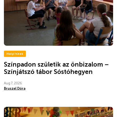
Helyi hírek
Színpadon születik az önbizalom –
Színjátszó tábor Sóstóhegyen
Aug 7, 2026
Bruszel Dóra