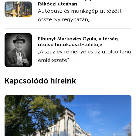
Rákóczi utcában
Autóbusz és munkagép ütközött
össze Nyíregyházán, ...
Elhunyt Markovics Gyula, a térség
utolsó holokauszt-túlélője
„A száz év reménye és az utolsó tanú
emlékezete” ...
Kapcsolódó híreink