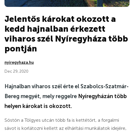
Jelentős károkat okozott a
kedd hajnalban érkezett
viharos szél Nyíregyháza több
pontján
nyiregyhaza.hu
Dec 29, 2020
Hajnalban viharos szél érte el Szabolcs-Szatmár-
Bereg megyét, mely reggelre
Nyíregyházán több
helyen károkat is okozott.
Sóstón a Tölgyes utcán több fa is kettétört, a forgalmi
sávot is korlátozni kellett az elhárítási munkálatok idejére,