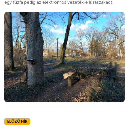
egy fűzfa pedig az elektromos vezetékre is rászakadt.
ELŐZŐ HÍR