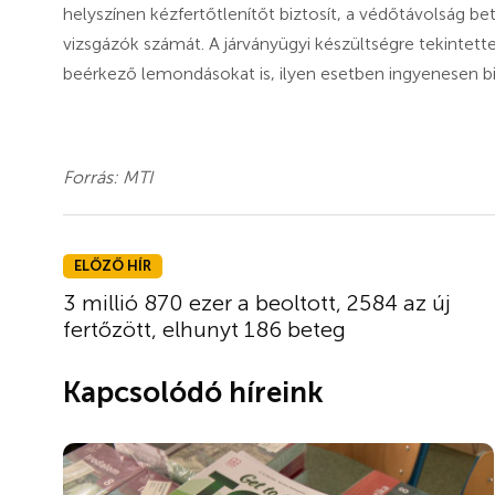
helyszínen kézfertőtlenítőt biztosít, a védőtávolság b
vizsgázók számát. A járványügyi készültségre tekintette
beérkező lemondásokat is, ilyen esetben ingyenesen bi
Forrás: MTI
ELŐZŐ HÍR
3 millió 870 ezer a beoltott, 2584 az új
fertőzött, elhunyt 186 beteg
Kapcsolódó híreink