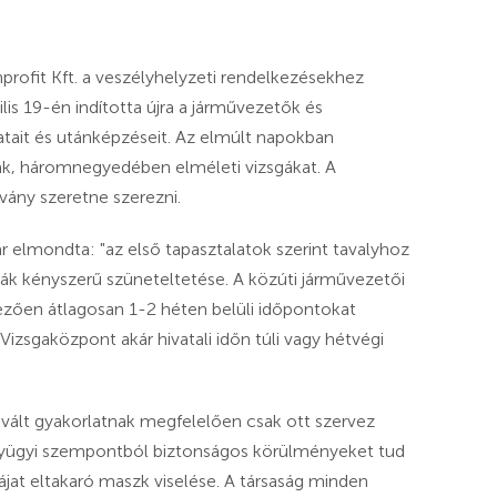
rofit Kft. a veszélyhelyzeti rendelkezésekhez
lis 19-én indította újra a járművezetők és
atait és utánképzéseit. Az elmúlt napokban
tak, háromnegyedében elméleti vizsgákat. A
vány szeretne szerezni.
r elmondta: "az első tapasztalatok szerint tavalyhoz
ák kényszerű szüneteltetése. A közúti járművezetői
yezően átlagosan 1-2 héten belüli időpontokat
izsgaközpont akár hivatali időn túli vagy hétvégi
vált gyakorlatnak megfelelően csak ott szervez
ványügyi szempontból biztonságos körülményeket tud
zájat eltakaró maszk viselése. A társaság minden