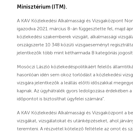
Minisztérium (ITM).
A KAV Közlekedési Alkalmassági és Vizsgaközpont Nonp
igazodva 2021. március 8-án függesztette fel, majd ápri
közlekedési szakemberek vizsgáit, alkalmassági vizsgál
országszerte 10 348 közúti vizsgaeseményt regisztrál
jelentkezők több mint kétharmada B kategóriás jogosít
Mosóczi László közlekedéspolitikáért felelős államtitká
hasonlóan idén sem okoz torlódást a közlekedési vizsg
vizsgára jelentkezők a leállás előtti időszakkal megeg
kapnak. Az ügyhátralék gyors ledolgozása érdekében a V
időpontot is biztosíthat ügyfelei számára".
A KAV Közlekedési Alkalmassági és Vizsgaközpont a be
vizsgákat, vizsgálatokat és utánképzéseket, ahol jár
teremteni. A részvétel kötelező feltétele az orrot és s