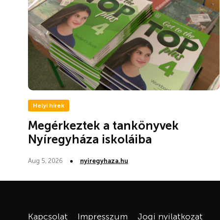
Helyi hírek
Megérkeztek a tankönyvek
Nyíregyháza iskoláiba
Aug 5, 2026
nyiregyhaza.hu
Kapcsolat
Impresszum
Jogi nyilatkozat