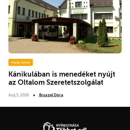
Helyi hírek
Kánikulában is menedéket nyújt
az Oltalom Szeretetszolgálat
Aug 5, 2026
Bruszel Dóra