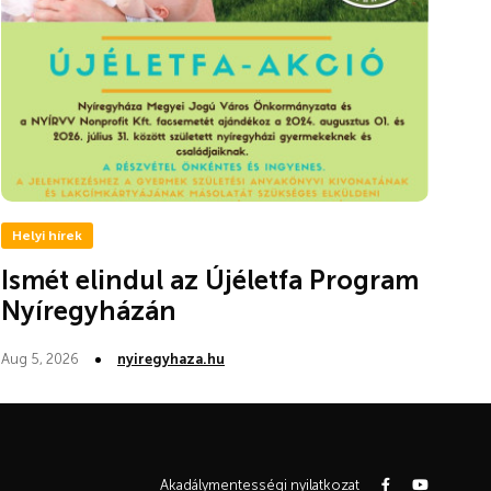
Helyi hírek
Ismét elindul az Újéletfa Program
Nyíregyházán
Aug 5, 2026
nyiregyhaza.hu
Akadálymentességi nyilatkozat