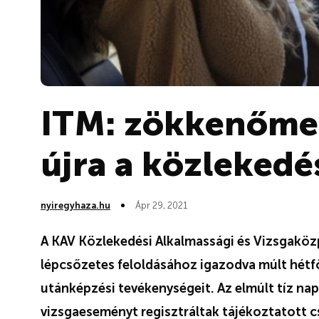
ITM: zökkenőme
újra a közlekedé
nyiregyhaza.hu
Ápr 29, 2021
A KAV Közlekedési Alkalmassági és Vizsgaköz
lépcsőzetes feloldásához igazodva múlt hétfőn
utánképzési tevékenységeit. Az elmúlt tíz na
vizsgaeseményt regisztráltak tájékoztatott 