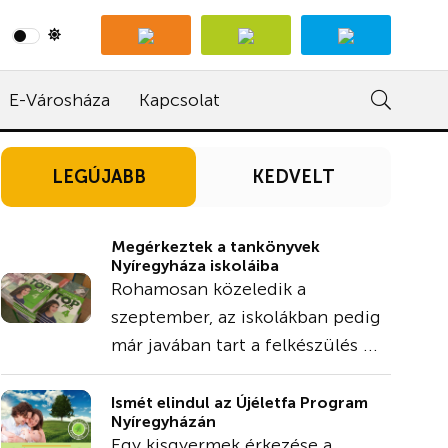
E-Városháza
Kapcsolat
LEGÚJABB
KEDVELT
Megérkeztek a tankönyvek
Nyíregyháza iskoláiba
Rohamosan közeledik a
szeptember, az iskolákban pedig
már javában tart a felkészülés ...
Ismét elindul az Újéletfa Program
Nyíregyházán
Egy kisgyermek érkezése a