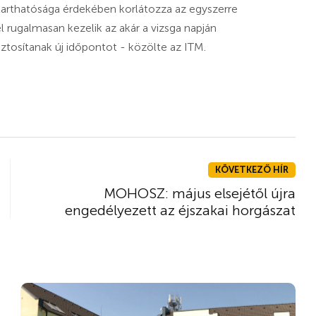
etarthatósága érdekében korlátozza az egyszerre
l rugalmasan kezelik az akár a vizsga napján
ztosítanak új időpontot - közölte az ITM.
KÖVETKEZŐ HÍR
MOHOSZ: május elsejétől újra
engedélyezett az éjszakai horgászat