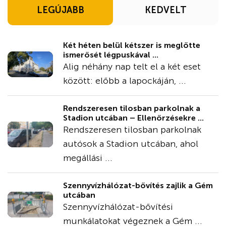
LEGÚJABB
KEDVELT
Két héten belül kétszer is meglőtte
ismerősét légpuskával ...
Alig néhány nap telt el a két eset
között: előbb a lapockáján, ...
Rendszeresen tilosban parkolnak a
Stadion utcában – Ellenőrzésekre ...
Rendszeresen tilosban parkolnak
autósok a Stadion utcában, ahol
megállási ...
Szennyvízhálózat-bővítés zajlik a Gém
utcában
Szennyvízhálózat-bővítési
munkálatokat végeznek a Gém ...