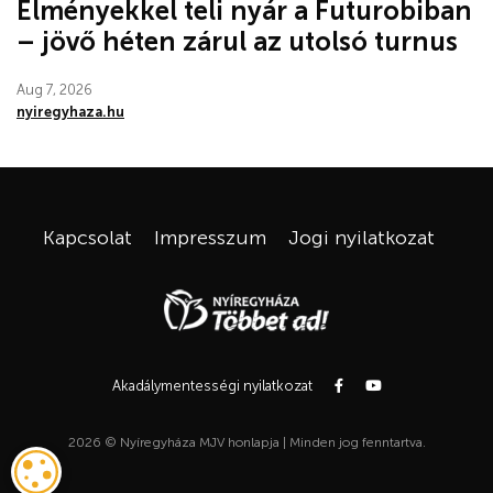
Élményekkel teli nyár a Futurobiban
– jövő héten zárul az utolsó turnus
Aug 7, 2026
nyiregyhaza.hu
Kapcsolat
Impresszum
Jogi nyilatkozat
Akadálymentességi nyilatkozat
2026 © Nyíregyháza MJV honlapja | Minden jog fenntartva.