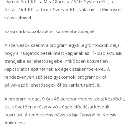
DamidaSoft Kft., a MiraQlum, a ZANE System Kft., a
Szitár-Net Kft., a Linux Szerver Kft., valamint a Microsoft
képviselőivel.
Szakmai kapcsolatok és karrierlehetőségek
A szervezők szerint a program egyik legfontosabb célja,
hogy a hallgatók betekintést kapjanak az IT-piac aktuális
trendjeibe és lehetőségeibe, miközben közvetlen
kapcsolatot építhetnek a cégek szakembereivel. A
rendezvényen szó lesz gyakornoki programokról,
pályakezdő lehetőségekről és karrierutakról is.
A program reggel 9 óra 45 perckor megnyitóval kezdődik,
ezt követően a résztvevő cégek előadásai követik
egymást. A rendezvény házigazdája Tanyiné dr. Kocsis
Anikó lesz.