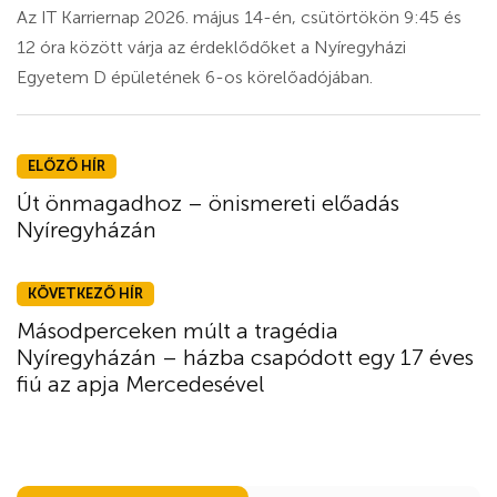
Az IT Karriernap 2026. május 14-én, csütörtökön 9:45 és
12 óra között várja az érdeklődőket a Nyíregyházi
Egyetem D épületének 6-os körelőadójában.
ELŐZŐ HÍR
Út önmagadhoz – önismereti előadás
Nyíregyházán
KÖVETKEZŐ HÍR
Másodperceken múlt a tragédia
Nyíregyházán – házba csapódott egy 17 éves
fiú az apja Mercedesével