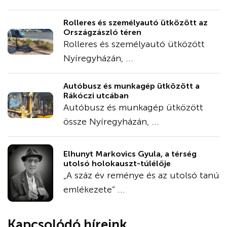
Rolleres és személyautó ütközött az
Országzászló téren
Rolleres és személyautó ütközött
Nyíregyházán, ...
Autóbusz és munkagép ütközött a
Rákóczi utcában
Autóbusz és munkagép ütközött
össze Nyíregyházán, ...
Elhunyt Markovics Gyula, a térség
utolsó holokauszt-túlélője
„A száz év reménye és az utolsó tanú
emlékezete” ...
Kapcsolódó híreink