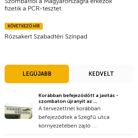
Szombattól a Magyarországra érkezők
fizetik a PCR-tesztet
KÖVETKEZŐ HÍR
Rózsakert Szabadtéri Színpad
LEGÚJABB
KEDVELT
Korábban befejeződött a javítás -
szombaton újranyit az ...
A tervezettnél korábban
befejeződtek a Szegfű utca
környezetében zajló ...