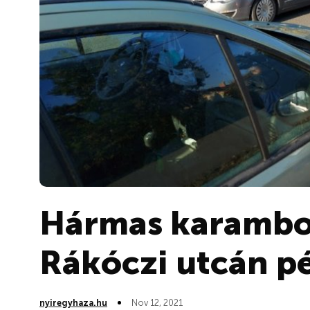
Hármas karambol
Rákóczi utcán p
nyiregyhaza.hu
Nov 12, 2021