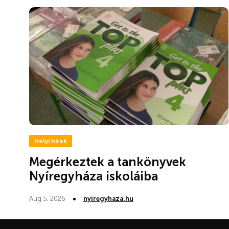
Helyi hírek
Megérkeztek a tankönyvek
Nyíregyháza iskoláiba
Aug 5, 2026
nyiregyhaza.hu