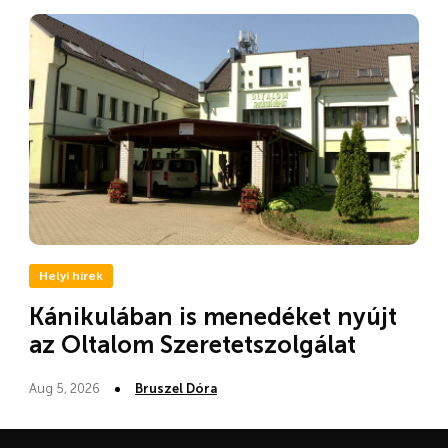
Helyi hírek
Kánikulában is menedéket nyújt
az Oltalom Szeretetszolgálat
Aug 5, 2026
Bruszel Dóra