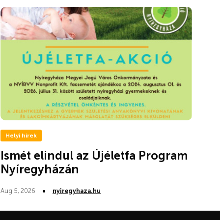
Helyi hírek
Ismét elindul az Újéletfa Program
Nyíregyházán
Aug 5, 2026
nyiregyhaza.hu