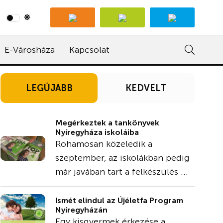
E-Városháza
Kapcsolat
LEGÚJABB
KEDVELT
Megérkeztek a tankönyvek
Nyíregyháza iskoláiba
Rohamosan közeledik a
szeptember, az iskolákban pedig
már javában tart a felkészülés ...
Ismét elindul az Újéletfa Program
Nyíregyházán
Egy kisgyermek érkezése a