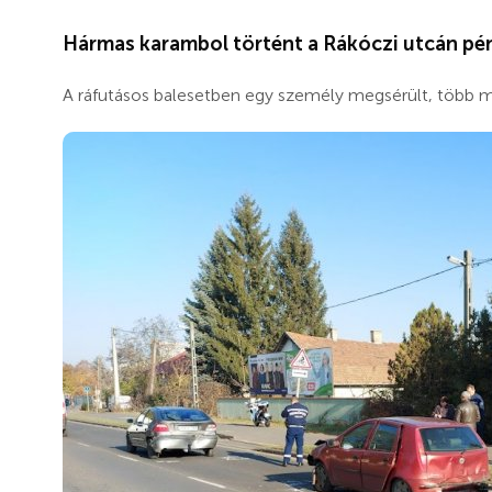
Hármas karambol történt a Rákóczi utcán pén
A ráfutásos balesetben egy személy megsérült, több mill