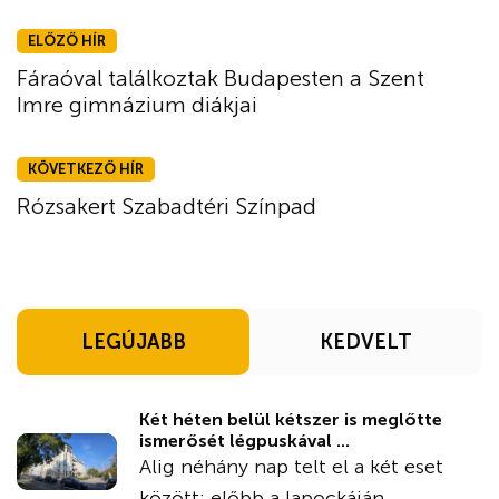
ELŐZŐ HÍR
Fáraóval találkoztak Budapesten a Szent
Imre gimnázium diákjai
KÖVETKEZŐ HÍR
Rózsakert Szabadtéri Színpad
LEGÚJABB
KEDVELT
Két héten belül kétszer is meglőtte
ismerősét légpuskával ...
Alig néhány nap telt el a két eset
között: előbb a lapockáján, ...