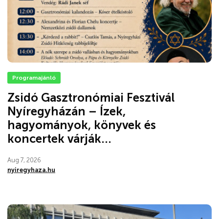
Programajánló
Zsidó Gasztronómiai Fesztivál
Nyíregyházán – Ízek,
hagyományok, könyvek és
koncertek várják...
Aug 7, 2026
nyiregyhaza.hu