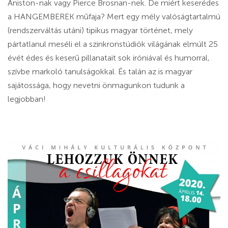
Aniston-nak vagy Pierce Brosnan-nek. De miért keserédes
a HANGEMBEREK műfaja? Mert egy mély valóságtartalmú
(rendszerváltás utáni) tipikus magyar történet, mely
pártatlanul meséli el a szinkronstúdiók világának elmúlt 25
évét édes és keserű pillanatait sok iróniával és humorral,
szívbe markoló tanulságokkal. És talán az is magyar
sajátossága, hogy nevetni önmagunkon tudunk a
legjobban!