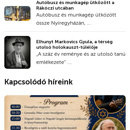
Autóbusz és munkagép ütközött a
Rákóczi utcában
Autóbusz és munkagép ütközött
össze Nyíregyházán, ...
Elhunyt Markovics Gyula, a térség
utolsó holokauszt-túlélője
„A száz év reménye és az utolsó tanú
emlékezete” ...
Kapcsolódó híreink