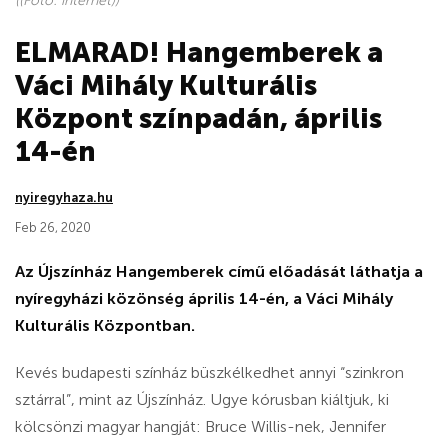
((Fotó: internet))
ELMARAD! Hangemberek a
Váci Mihály Kulturális
Központ színpadán, április
14-én
nyiregyhaza.hu
Feb 26, 2020
Az Újszínház Hangemberek című előadását láthatja a
nyíregyházi közönség április 14-én, a Váci Mihály
Kulturális Központban.
Kevés budapesti színház büszkélkedhet annyi “szinkron
sztárral”, mint az Újszínház. Ugye kórusban kiáltjuk, ki
kölcsönzi magyar hangját: Bruce Willis-nek, Jennifer