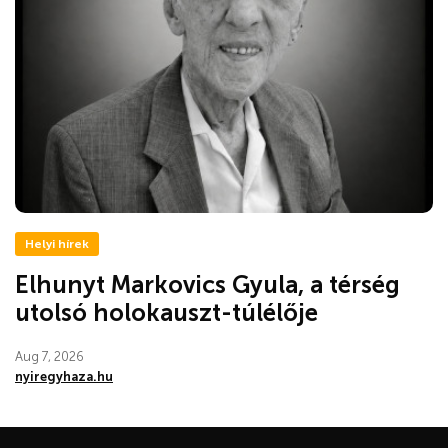
Helyi hírek
Elhunyt Markovics Gyula, a térség
utolsó holokauszt-túlélője
Aug 7, 2026
nyiregyhaza.hu