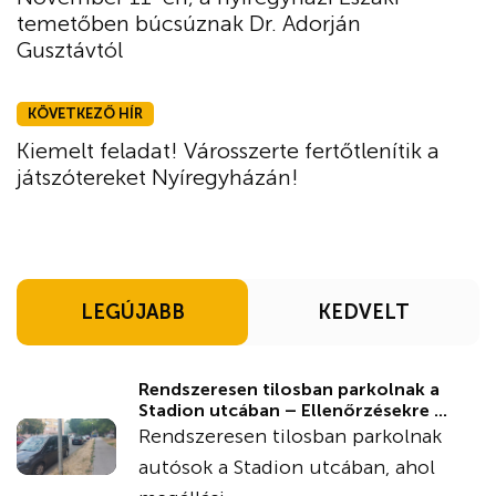
temetőben búcsúznak Dr. Adorján
Gusztávtól
KÖVETKEZŐ HÍR
Kiemelt feladat! Városszerte fertőtlenítik a
játszótereket Nyíregyházán!
LEGÚJABB
KEDVELT
Rendszeresen tilosban parkolnak a
Stadion utcában – Ellenőrzésekre ...
Rendszeresen tilosban parkolnak
autósok a Stadion utcában, ahol