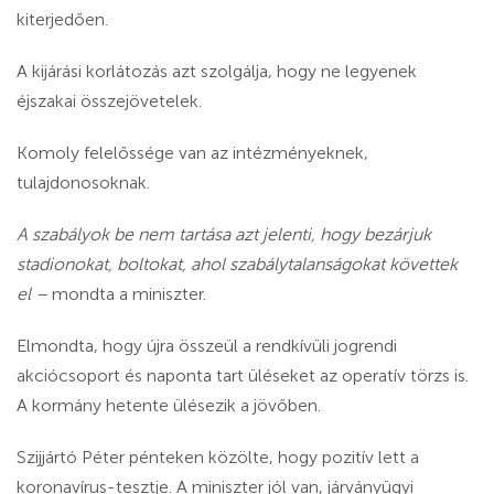
kiterjedően.
A kijárási korlátozás azt szolgálja, hogy ne legyenek
éjszakai összejövetelek.
Komoly felelőssége van az intézményeknek,
tulajdonosoknak.
A szabályok be nem tartása azt jelenti, hogy bezárjuk
stadionokat, boltokat, ahol szabálytalanságokat követtek
el
–
mondta a miniszter.
Elmondta, hogy újra összeül a rendkívüli jogrendi
akciócsoport és naponta tart üléseket az operatív törzs is.
A kormány hetente ülésezik a jövőben.
Szijjártó Péter pénteken közölte, hogy pozitív lett
a
koronavírus-tesztje. A miniszter jól van, járványügyi