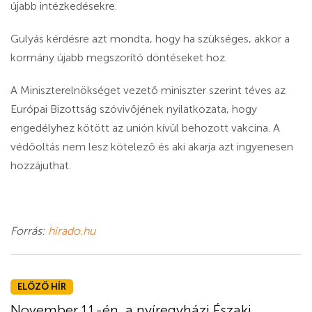
újabb intézkedésekre.
Gulyás kérdésre azt mondta, hogy ha szükséges, akkor a
kormány újabb megszorító döntéseket hoz.
A Miniszterelnökséget vezető miniszter szerint téves az
Európai Bizottság szóvivőjének nyilatkozata, hogy
engedélyhez kötött az unión kívül behozott vakcina. A
védőoltás nem lesz kötelező és aki akarja azt ingyenesen
hozzájuthat.
Forrás:
hirado.hu
ELŐZŐ HÍR
November 11-én, a nyíregyházi Északi