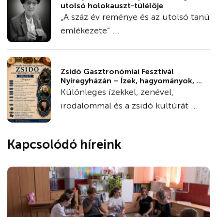
utolsó holokauszt-túlélője
„A száz év reménye és az utolsó tanú
emlékezete” ...
Zsidó Gasztronómiai Fesztivál
Nyíregyházán – Ízek, hagyományok, ...
Különleges ízekkel, zenével,
irodalommal és a zsidó kultúrát ...
Kapcsolódó híreink