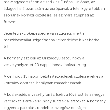
ma Magyarországon a tizedik az Európai Unióban, az
átlagos halálozás szám az európainak a fele. Egyre többen
szorulnak kórházi kezelésre, és ez mára átlépheti az
ötezret.
Jelenleg akcióképességre van szükség, mert a
maszkhasználat szigorításának elrendelése is két hétbe
telt.
A kormány azt kéri az Országgyűléstől, hogy a
veszélyhelyzetet 90 nappal hosszabbítsák meg.
A cél hogy 15 napon belül intézkedések szülessenek
és a
kormány döntései hatályban maradhassanak.
A közlekedés is veszélyforrás. Ezért a fővárost és a megyei
városokat is arra kérik, hogy sűrítsék a járatokat. A kormány
ingyenes parkolást rendelt el az egész országra