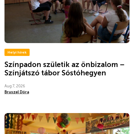
Helyi hírek
Színpadon születik az önbizalom –
Színjátszó tábor Sóstóhegyen
Aug 7, 2026
Bruszel Dóra