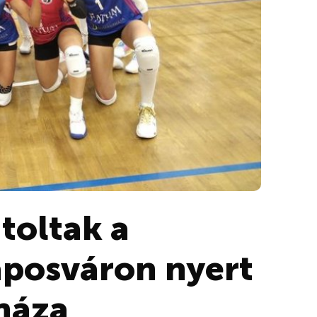
toltak a
aposváron nyert
háza