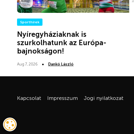
Sporthírek
Nyíregyháziaknak is
szurkolhatunk az Európa-
bajnokságon!
Aug 7, 2026
Dankó László
Kapcsolat
Impresszum
Jogi nyilatkozat