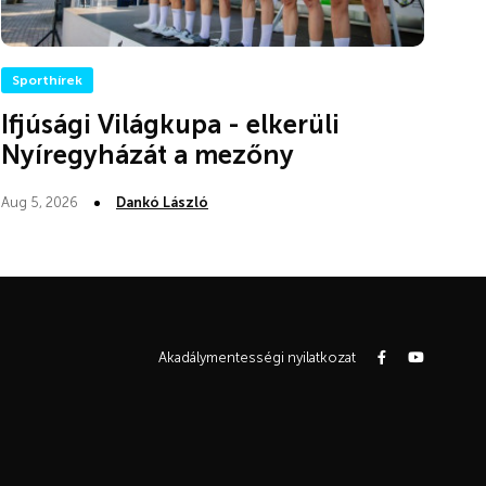
Sporthírek
Ifjúsági Világkupa - elkerüli
Nyíregyházát a mezőny
Aug 5, 2026
Dankó László
Akadálymentességi nyilatkozat