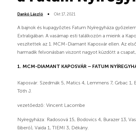
Dankó László
Okt 17, 2021
A bajnok és kupagyőztes Fatum Nyíregyháza győzelemm
Extraligában. A vasárnap esti találkozón a mieink a Ka
veszítettek az 1. MCM-Diamant Kaposvár ellen. Az első
harmadik felvonásban viszont nagyot küzdött a csapat,
1. MCM-DIAMANT KAPOSVÁR – FATUM NYÍREGYHÁZA 
Kaposvár: Szedmák 5, Matics 4, Lemmens 7, Grbac 1, Bos
Tóth J.
vezetőedző: Vincent Lacombe
Nyíregyháza: Radosová 15, Bodovics 4, Burazer 13, Vasil
(liberó), Vaida 1, TIEMI 3, Dékány.