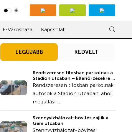
E-Városháza
Kapcsolat
LEGÚJABB
KEDVELT
Rendszeresen tilosban parkolnak a
Stadion utcában – Ellenőrzésekre ...
Rendszeresen tilosban parkolnak
autósok a Stadion utcában, ahol
megállási ...
Szennyvízhálózat-bővítés zajlik a
Gém utcában
Szennyvízhálózat-bővítési