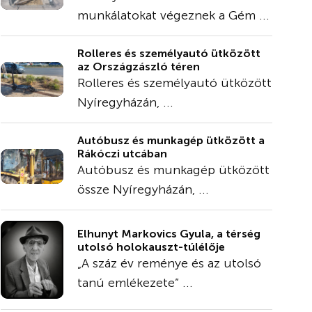
munkálatokat végeznek a Gém ...
Rolleres és személyautó ütközött
az Országzászló téren
Rolleres és személyautó ütközött
Nyíregyházán, ...
Autóbusz és munkagép ütközött a
Rákóczi utcában
Autóbusz és munkagép ütközött
össze Nyíregyházán, ...
Elhunyt Markovics Gyula, a térség
utolsó holokauszt-túlélője
„A száz év reménye és az utolsó
tanú emlékezete” ...