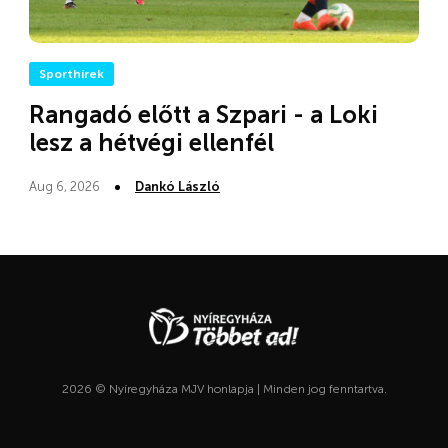
Sporthírek
Rangadó előtt a Szpari - a Loki
lesz a hétvégi ellenfél
Aug 6, 2026
Dankó László
2026 © Nyíregyháza MJV honlapja | Minden jog fenntartva.