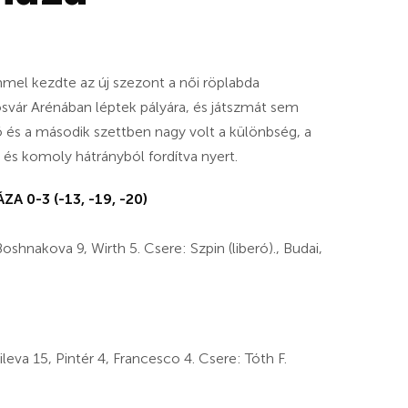
el kezdte az új szezont a női röplabda
posvár Arénában léptek pályára, és játszmát sem
 és a második szettben nagy volt a különbség, a
 és komoly hátrányból fordítva nyert.
0-3 (-13, -19, -20)
hnakova 9, Wirth 5. Csere: Szpin (liberó)., Budai,
eva 15, Pintér 4, Francesco 4. Csere: Tóth F.