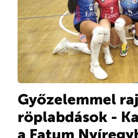
Győzelemmel raj
röplabdások - K
a Fatum Nyíregy