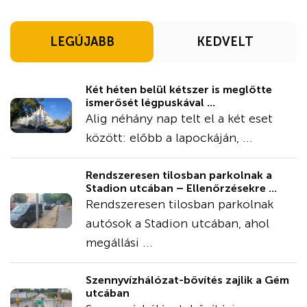
LEGÚJABB
KEDVELT
Két héten belül kétszer is meglőtte
ismerősét légpuskával ...
Alig néhány nap telt el a két eset
között: előbb a lapockáján, ...
Rendszeresen tilosban parkolnak a
Stadion utcában – Ellenőrzésekre ...
Rendszeresen tilosban parkolnak
autósok a Stadion utcában, ahol
megállási ...
Szennyvízhálózat-bővítés zajlik a Gém
utcában