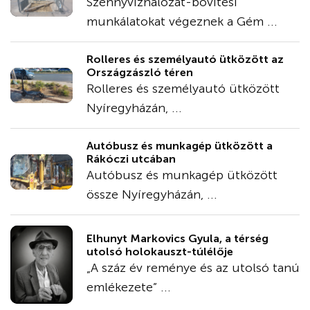
Szennyvízhálózat-bővítési
munkálatokat végeznek a Gém ...
Rolleres és személyautó ütközött az
Országzászló téren
Rolleres és személyautó ütközött
Nyíregyházán, ...
Autóbusz és munkagép ütközött a
Rákóczi utcában
Autóbusz és munkagép ütközött
össze Nyíregyházán, ...
Elhunyt Markovics Gyula, a térség
utolsó holokauszt-túlélője
„A száz év reménye és az utolsó tanú
emlékezete” ...