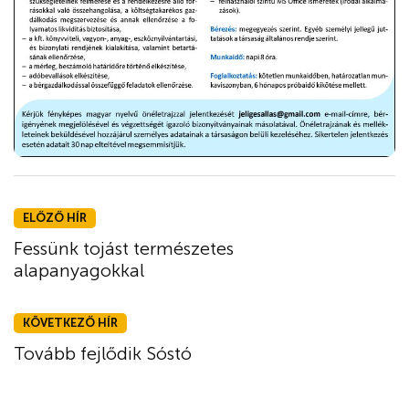
ELŐZŐ HÍR
Fessünk tojást természetes
alapanyagokkal
KÖVETKEZŐ HÍR
Tovább fejlődik Sóstó