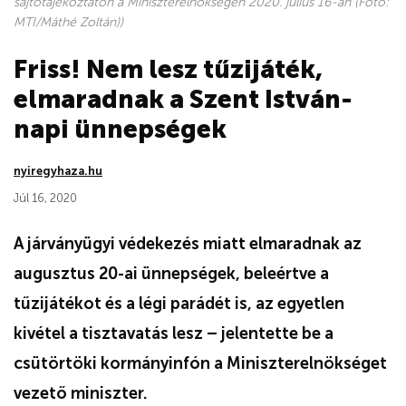
sajtótájékoztatón a Miniszterelnökségen 2020. július 16-án (Fotó:
MTI/Máthé Zoltán))
Friss! Nem lesz tűzijáték,
elmaradnak a Szent István-
napi ünnepségek
nyiregyhaza.hu
Júl 16, 2020
A járványügyi védekezés miatt elmaradnak az
augusztus 20-ai ünnepségek, beleértve a
tűzijátékot és a légi parádét is, az egyetlen
kivétel a tisztavatás lesz – jelentette be a
csütörtöki kormányinfón a Miniszterelnökséget
vezető miniszter.