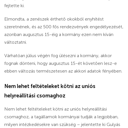
fejtette ki.
Elmondta, a zenészek érthető okokból enyhítést
szeretnének, és az 500 fős rendezvények engedélyezését,
azonban augusztus 15-éig a kormány ezen nem kíván
változtatni.
Várhatóan július végén fog ülésezni a kormány, akkor
fognak dönteni, hogy augusztus 15-ét követően lesz-e
ebben változás természetesen az akkori adatok fényében.
Nem lehet feltételeket kötni az uniós
helyreállítási csomaghoz
Nem lehet feltételeket kötni az uniós helyreállítási
csomaghoz, a tagállamok kormányai tudják a legjobban,
milyen intézkedésekre van szükség – jelentette ki Gulyás