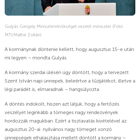
Gulyás Gergely Miniszterelnökséget vezető miniszter (Fotó:
MTI/Máthé Zoltán)
A kormánynak döntenie kellett, hogy augusztus 15-e után
mi legyen – mondta Gulyás.
A kormány szerdai ülésén úgy döntött, hogy
a tervezett
Szent István napi ünnepek, beleértve a tűzijátékot, illetve a
légi parádét is, elmaradnak
– hangsúlyozta.
A döntés indokolt, hiszen azt látjuk, hogy a fertőzés
veszélyét leginkább a tömeges nagy rendezvények
hordozzák magukban. Ezért a tisztavatás kivételével az
augusztus 20-ai nyilvános nagy tömeget vonzó
ünnepségek elhalasztása mellett döntött a kormány –