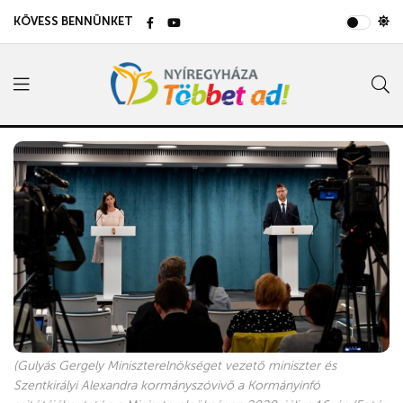
KÖVESS BENNÜNKET
(Gulyás Gergely Miniszterelnökséget vezető miniszter és
Szentkirályi Alexandra kormányszóvivő a Kormányinfó