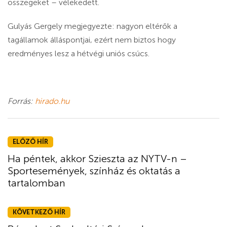
összegeket – vélekedett.
Gulyás Gergely megjegyezte: nagyon eltérők a
tagállamok álláspontjai, ezért nem biztos hogy
eredményes lesz a hétvégi uniós csúcs.
Forrás:
hirado.hu
ELŐZŐ HÍR
Ha péntek, akkor Szieszta az NYTV-n –
Sportesemények, színház és oktatás a
tartalomban
KÖVETKEZŐ HÍR