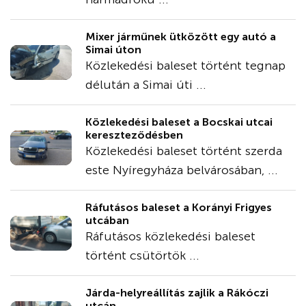
Mixer járműnek ütközött egy autó a
Simai úton
Közlekedési baleset történt tegnap
délután a Simai úti ...
Közlekedési baleset a Bocskai utcai
kereszteződésben
Közlekedési baleset történt szerda
este Nyíregyháza belvárosában, ...
Ráfutásos baleset a Korányi Frigyes
utcában
Ráfutásos közlekedési baleset
történt csütörtök ...
Járda-helyreállítás zajlik a Rákóczi
utcán