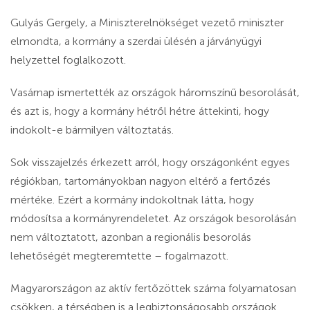
Gulyás Gergely, a Miniszterelnökséget vezető miniszter
elmondta, a kormány a szerdai ülésén a járványügyi
helyzettel foglalkozott.
Vasárnap ismertették az országok háromszínű besorolását,
és azt is, hogy a kormány hétről hétre áttekinti, hogy
indokolt-e bármilyen változtatás.
Sok visszajelzés érkezett arról, hogy országonként egyes
régiókban, tartományokban nagyon eltérő a fertőzés
mértéke. Ezért a kormány indokoltnak látta, hogy
módosítsa a kormányrendeletet. Az
országok besorolásán
nem változtatott, azonban a regionális besorolás
lehetőségét megteremtette
– fogalmazott.
Magyarországon az aktív fertőzöttek száma folyamatosan
csökken, a térségben is a legbiztonságosabb országok