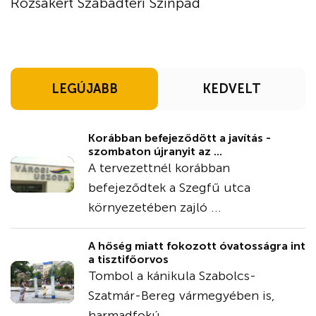
Rózsakert Szabadtéri Színpad
LEGÚJABB
KEDVELT
Korábban befejeződött a javítás -
szombaton újranyit az ...
A tervezettnél korábban
befejeződtek a Szegfű utca
környezetében zajló ...
A hőség miatt fokozott óvatosságra int
a tisztifőorvos
Tombol a kánikula Szabolcs-
Szatmár-Bereg vármegyében is,
harmadfokú ...