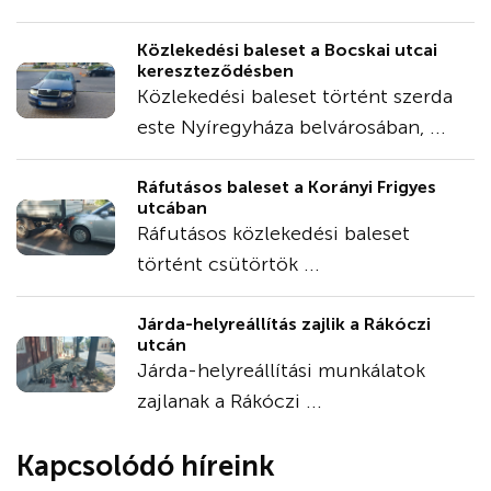
Közlekedési baleset a Bocskai utcai
kereszteződésben
Közlekedési baleset történt szerda
este Nyíregyháza belvárosában, ...
Ráfutásos baleset a Korányi Frigyes
utcában
Ráfutásos közlekedési baleset
történt csütörtök ...
Járda-helyreállítás zajlik a Rákóczi
utcán
Járda-helyreállítási munkálatok
zajlanak a Rákóczi ...
Kapcsolódó híreink