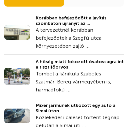
Korábban befejeződött a javítás -
szombaton újranyit az ...
A tervezettnél korábban
befejeződtek a Szegfű utca
környezetében zajló ...
A hőség miatt fokozott óvatosságra int
a tisztifőorvos
Tombol a kánikula Szabolcs-
Szatmár-Bereg vármegyében is,
harmadfokú ...
Mixer járműnek ütközött egy autó a
Simai úton
Közlekedési baleset történt tegnap
délután a Simai úti ...