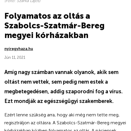
(Fotó: Szarka Lajos)
Folyamatos az oltás a
Szabolcs-Szatmár-Bereg
megyei kórházakban
nyiregyhaza.hu
Jún 11, 2021
Amíg nagy számban vannak olyanok, akik sem
oltást nem vettek, sem pedig nem estek a
megbetegedésen, addig szaporodni fog a vírus.
Ezt mondják az egészségügyi szakemberek.
Ezért lenne szükség arra, hogy aki még nem tette meg,
regisztráljon az oltásra. A Szabolcs-Szatmár-Bereg megyei
kórházakban közben folyamatos az oltás. A páciensek