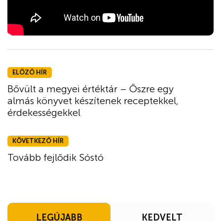
ELŐZŐ HÍR
Bővült a megyei értéktár – Őszre egy
almás könyvet készítenek receptekkel,
érdekességekkel
KÖVETKEZŐ HÍR
Tovább fejlődik Sóstó
LEGÚJABB
KEDVELT