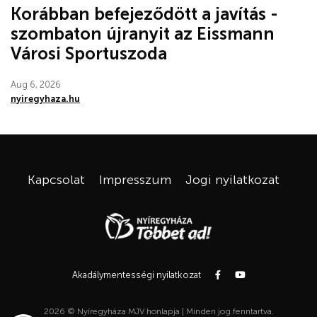
Korábban befejeződött a javítás -
szombaton újranyit az Eissmann
Városi Sportuszoda
Aug 6, 2026
nyiregyhaza.hu
Kapcsolat
Impresszum
Jogi nyilatkozat
Akadálymentességi nyilatkozat
2026 © Nyíregyháza MJV honlapja | Minden jog fenntartva.