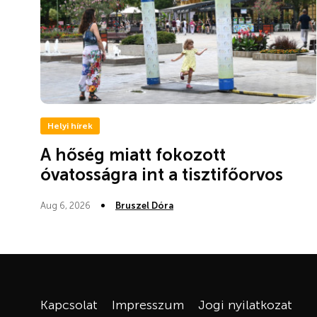
Helyi hírek
A hőség miatt fokozott
óvatosságra int a tisztifőorvos
Aug 6, 2026
Bruszel Dóra
Kapcsolat
Impresszum
Jogi nyilatkozat