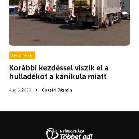
Helyi hírek
Korábbi kezdéssel viszik el a
hulladékot a kánikula miatt
Aug 6, 2026
Csatári Jázmin