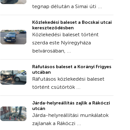
tegnap délután a Simai úti ...
Közlekedési baleset a Bocskai utcai
kereszteződésben
Közlekedési baleset történt
szerda este Nyíregyháza
belvárosában, ...
Ráfutásos baleset a Korányi Frigyes
utcában
Ráfutásos közlekedési baleset
történt csütörtök ...
Járda-helyreállítás zajlik a Rákóczi
utcán
Járda-helyreállítási munkálatok
zajlanak a Rákóczi ...