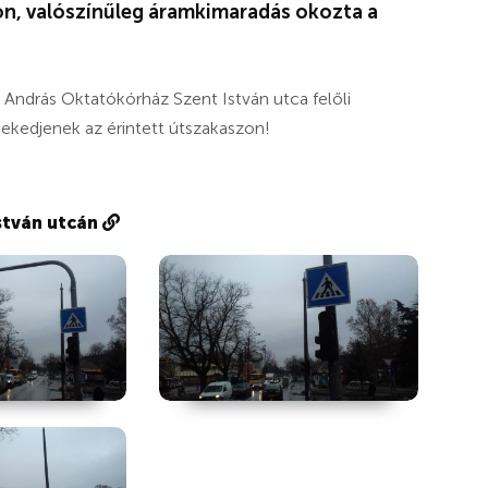
on, valószínűleg áramkimaradás okozta a
ndrás Oktatókórház Szent István utca felőli
lekedjenek az érintett útszakaszon!
stván utcán