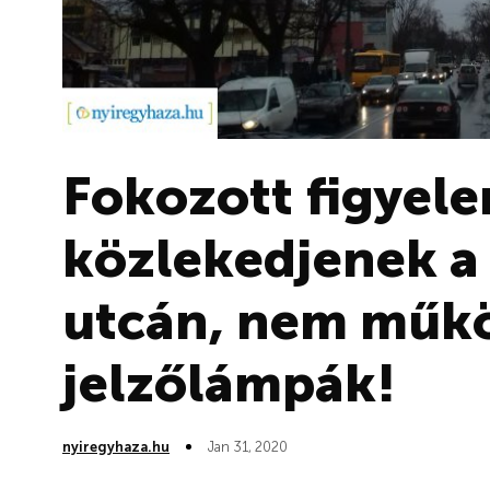
Fokozott figyel
közlekedjenek a 
utcán, nem műk
jelzőlámpák!
nyiregyhaza.hu
Jan 31, 2020