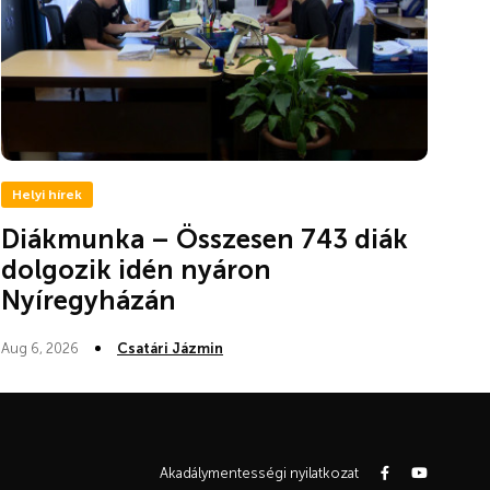
Helyi hírek
Diákmunka – Összesen 743 diák
dolgozik idén nyáron
Nyíregyházán
Aug 6, 2026
Csatári Jázmin
Akadálymentességi nyilatkozat