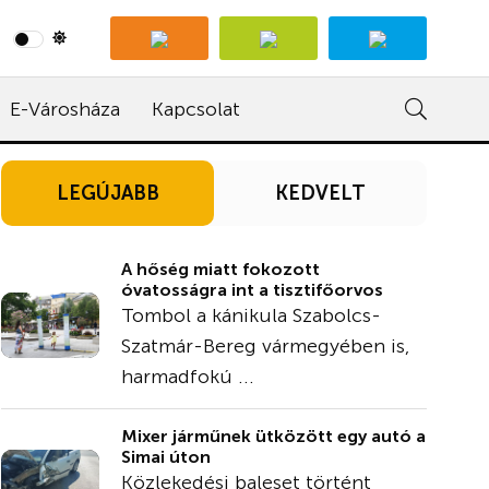
E-Városháza
Kapcsolat
LEGÚJABB
KEDVELT
A hőség miatt fokozott
óvatosságra int a tisztifőorvos
Tombol a kánikula Szabolcs-
Szatmár-Bereg vármegyében is,
harmadfokú ...
Mixer járműnek ütközött egy autó a
Simai úton
Közlekedési baleset történt