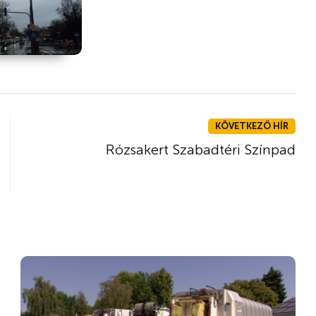
KÖVETKEZŐ HÍR
Rózsakert Szabadtéri Színpad