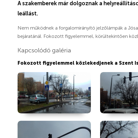
A szakemberek már dolgoznak a helyreállítás
leállást.
Nem működnek a forgalomirányító jelzőlámpák a Jósa A
bejáratánál. Fokozott figyelemmel, körültekintően köz
Kapcsolódó galéria
Fokozott figyelemmel közlekedjenek a Szent I