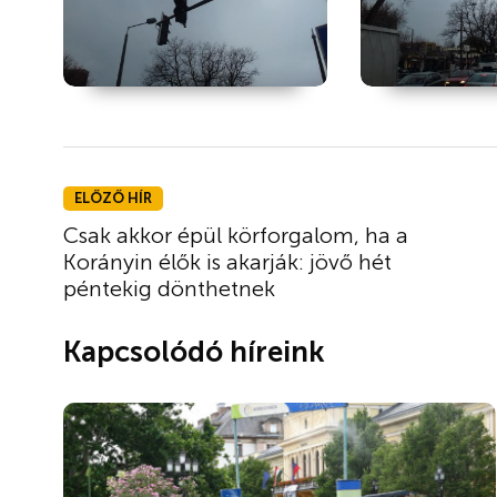
ELŐZŐ HÍR
Csak akkor épül körforgalom, ha a
Korányin élők is akarják: jövő hét
péntekig dönthetnek
Kapcsolódó híreink