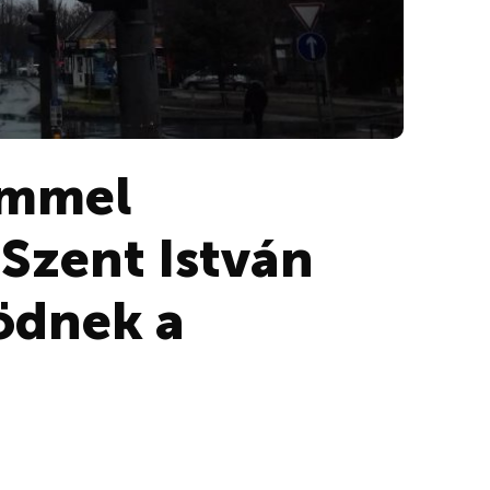
emmel
Szent István
ödnek a