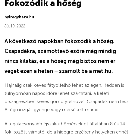
Fokozódik a hőség
nyiregyhaza.hu
Júl 19, 2022
A következő napokban fokozódik a hőség.
Csapadékra, számottevő esőre még mindig
nincs kilátás, és a hőség még biztos nem ér
véget ezen a héten – számolt be a met.hu.
Hajnalig csak kevés fátyolfelhő lehet az égen. Kedden is
túlnyomóan napos időre lehet számítani, a keleti
országrészben kevés gomolyfelhővel. Csapadék nem lesz.
A légmozgás gyenge vagy mérsékelt marad.
A legalacsonyabb éjszakai hőmérséklet általában 8 és 14
fok között várható, de a hidegre érzékeny helyeken ennél