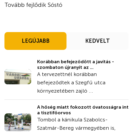
Tovább fejlődik Sóstó
LEGÚJABB
KEDVELT
Korábban befejeződött a javítás -
szombaton újranyit az ...
A tervezettnél korábban
befejeződtek a Szegfű utca
környezetében zajló ...
A hőség miatt fokozott óvatosságra int
a tisztifőorvos
Tombol a kánikula Szabolcs-
Szatmár-Bereg vármegyében is,