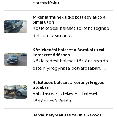
harmadfokú ...
Mixer járműnek ütközött egy autó a
Simai úton
Közlekedési baleset történt tegnap
délután a Simai úti ...
Közlekedési baleset a Bocskai utcai
kereszteződésben
Közlekedési baleset történt szerda
este Nyíregyháza belvárosában, ...
Ráfutásos baleset a Korányi Frigyes
utcában
Ráfutásos közlekedési baleset
történt csütörtök ...
Járda-helyreállítás zajlik a Rákóczi