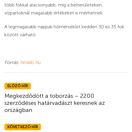
több fokkal alacsonyabb, míg a belterületeken,
vízpartoknál magasabb értékeket is mérhetnek.
A legmagasabb nappali hőmérséklet kedden 30 és 35 fok
között várható.
Forrás:
hirado.hu
ELŐZŐ HÍR
Megkezdődött a toborzás – 2200
szerződéses határvadászt keresnek az
országban
KÖVETKEZŐ HÍR