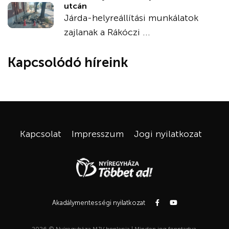
utcán
Járda-helyreállítási munkálatok
zajlanak a Rákóczi ...
Kapcsolódó híreink
Kapcsolat
Impresszum
Jogi nyilatkozat
Akadálymentességi nyilatkozat
2026 © Nyíregyháza MJV honlapja | Minden jog fenntartva.