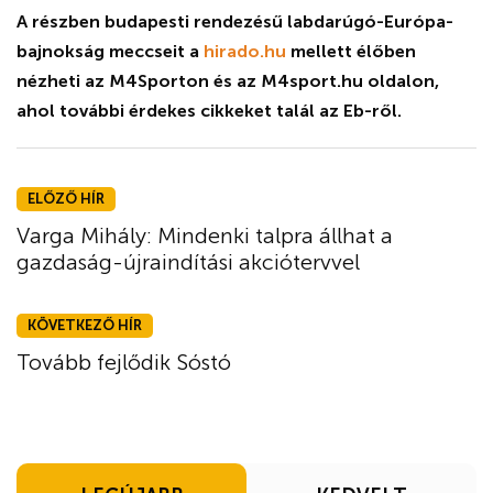
A részben budapesti rendezésű labdarúgó-Európa-
bajnokság meccseit a
hirado.hu
mellett élőben
nézheti az M4Sporton és az
M4sport.hu
oldalon,
ahol további érdekes cikkeket talál az Eb-ről.
ELŐZŐ HÍR
Varga Mihály: Mindenki talpra állhat a
gazdaság-újraindítási akciótervvel
KÖVETKEZŐ HÍR
Tovább fejlődik Sóstó