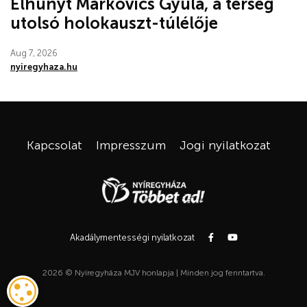
Elhunyt Markovics Gyula, a térség
utolsó holokauszt-túlélője
Aug 7, 2026
nyiregyhaza.hu
Kapcsolat
Impresszum
Jogi nyilatkozat
Akadálymentességi nyilatkozat
2026 © Nyíregyháza MJV honlapja | Minden jog fenntartva.