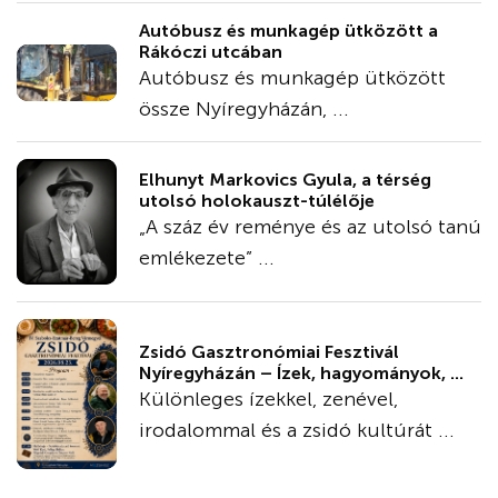
Autóbusz és munkagép ütközött a
Rákóczi utcában
Autóbusz és munkagép ütközött
össze Nyíregyházán, ...
Elhunyt Markovics Gyula, a térség
utolsó holokauszt-túlélője
„A száz év reménye és az utolsó tanú
emlékezete” ...
Zsidó Gasztronómiai Fesztivál
Nyíregyházán – Ízek, hagyományok, ...
Különleges ízekkel, zenével,
irodalommal és a zsidó kultúrát ...