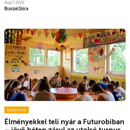
Aug 7, 2026
Bruszel Dóra
Helyi hírek
Élményekkel teli nyár a Futurobiban
– jövő héten zárul az utolsó turnus