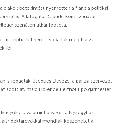
iákok betekintést nyerhettek a francia politikai
termet is. A látogatás Claude Kern szenátor
etier szenátori titkár fogadta.
de Triomphe tetejéről csodálták meg Párizs
k fel.
ban is fogadták. Jacques Devèze, a párizsi szervezet
át adott át, majd Florence Berthout polgármester
ványokkal, valamint a város, a Nyíregyházi
tt ajándéktárgyakkal mondtak köszönetet a