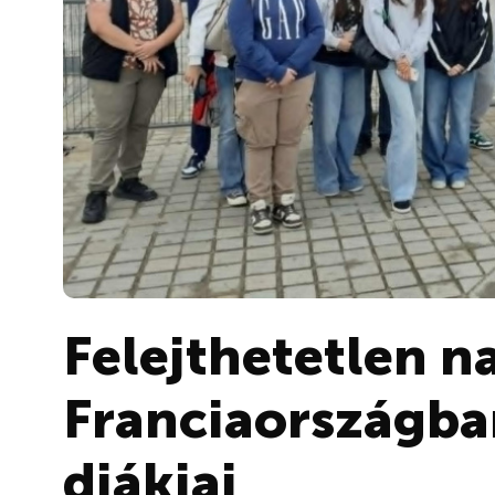
Felejthetetlen n
Franciaországba
diákjai