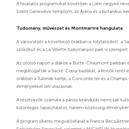
A hivatalos programokat követően a Latin negyed nev
Szent Geneviève templom, az Aréna és a botanikus kert 
Tudomány, művészet és Montmartre hangulata
A városnézés a következő órákban is folytatódott: a S
szökőkút és a La Villette tudományos park is szerepel
Az utolsó napon a diákok a Butte-Chaumont parkban és
meglátogatták a Sacré-Cœur bazilikát, a festők terét é
órákban a Tuileriák kertje, a Concorde tér és a Champs
élményekkel teli utazásnak.
A résztvevők számára a párizsi kirándulás nemcsak kult
különleges tapasztalatot, hanem közösségi élményké
A program sikeres megvalósítását a Francia Becsületr
Szövetsége Egyesület, valamint a MICHELIN Hungária K