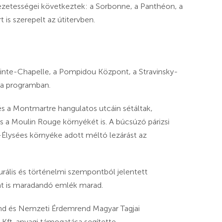
ezetességei következtek: a Sorbonne, a Panthéon, a
is szerepelt az útitervben.
ainte-Chapelle, a Pompidou Központ, a Stravinsky-
t a programban.
 a Montmartre hangulatos utcáin sétáltak,
s a Moulin Rouge környékét is. A búcsúzó párizsi
-Élysées környéke adott méltó lezárást az
urális és történelmi szempontból jelentett
nt is maradandó emlék marad.
end és Nemzeti Érdemrend Magyar Tagjai
ft. anyagi támogatása segítette.