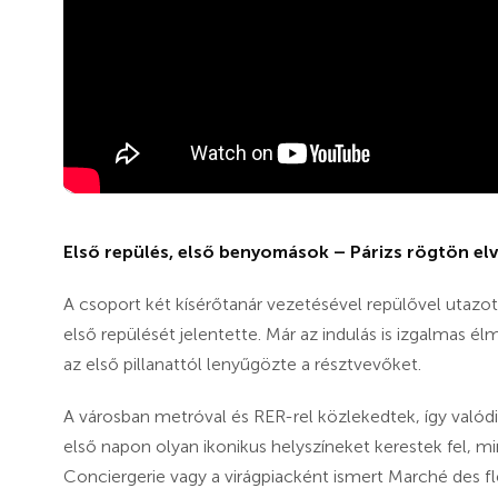
Első repülés, első benyomások – Párizs rögtön elv
A csoport két kísérőtanár vezetésével repülővel utazo
első repülését jelentette. Már az indulás is izgalmas é
az első pillanattól lenyűgözte a résztvevőket.
A városban metróval és RER-rel közlekedtek, így valód
első napon olyan ikonikus helyszíneket kerestek fel, mi
Conciergerie vagy a virágpiacként ismert Marché des fle