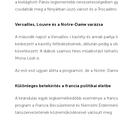
a kivilágított Párizs legismertebb nevezetességeiben 
csodálták meg a fényárban úszó várost és a Trocadéro
Versailles, Louvre és a Notre-Dame varázsa
A második napot a Versailles-i kastély és annak parkja 
kedvezett a kastély felfedezésének, délután pedig a v
következett. A diákok számos híres műalkotást láthatta
Mona Lisát is.
Az esti eső ugyan átírta a programot, de a Notre-Dame
Különleges betekintés a francia politikai életbe
A kirándulás egyik legkiemelkedőbb eseménye a francia
program a Francia Becsületrend és Nemzeti Érdemrend 
társszervezetének közreműködésével valósult meg.