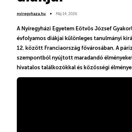
nyiregyhaza.hu
Máj 14, 2026
A Nyíregyházi Egyetem Eötvös József Gyakorl
évfolyamos diákjai különleges tanulmányi kir
12. között Franciaország fővárosában. A páriz
szempontból nyújtott maradandó élményeket
hivatalos találkozókkal és közösségi élmények