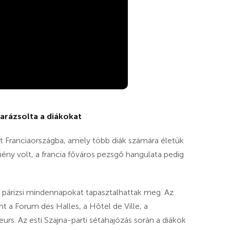
arázsolta a diákokat
tt Franciaországba, amely több diák számára életük
lmény volt, a francia főváros pezsgő hangulata pedig
i párizsi mindennapokat tapasztalhattak meg. Az
nt a Forum des Halles, a Hôtel de Ville, a
urs. Az esti Szajna-parti sétahajózás során a diákok