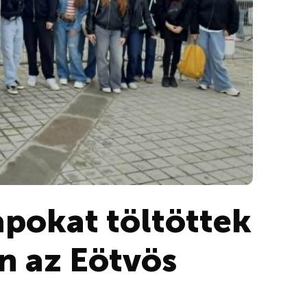
apokat töltöttek
n az Eötvös