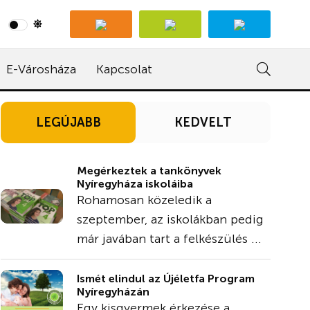
E-Városháza
Kapcsolat
LEGÚJABB
KEDVELT
Megérkeztek a tankönyvek
Nyíregyháza iskoláiba
Rohamosan közeledik a
szeptember, az iskolákban pedig
már javában tart a felkészülés ...
Ismét elindul az Újéletfa Program
Nyíregyházán
Egy kisgyermek érkezése a