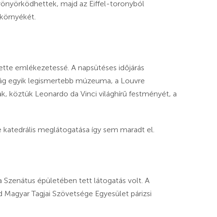
gyönyörködhettek, majd az Eiffel-toronyból
 környékét.
tette emlékezetessé. A napsütéses időjárás
ilág egyik legismertebb múzeuma, a Louvre
k, köztük Leonardo da Vinci világhírű festményét, a
 katedrális meglátogatása így sem maradt el.
 Szenátus épületében tett látogatás volt. A
Magyar Tagjai Szövetsége Egyesület párizsi