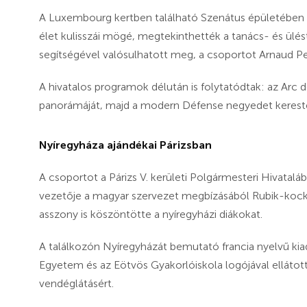
A Luxembourg kertben található Szenátus épületében a d
élet kulisszái mögé, megtekinthették a tanács- és ülés
segítségével valósulhatott meg, a csoportot Arnaud Pell
A hivatalos programok délután is folytatódtak: az Arc 
panorámáját, majd a modern Défense negyedet keresté
Nyíregyháza ajándékai Párizsban
A csoportot a Párizs V. kerületi Polgármesteri Hivatalá
vezetője a magyar szervezet megbízásából Rubik-kock
asszony is köszöntötte a nyíregyházi diákokat.
A találkozón Nyíregyházát bemutató francia nyelvű kiad
Egyetem és az Eötvös Gyakorlóiskola logójával elláto
vendéglátásért.