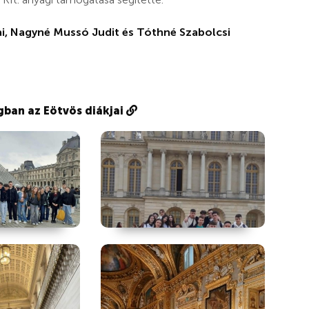
ai, Nagyné Mussó Judit és Tóthné Szabolcsi
gban az Eötvös diákjai