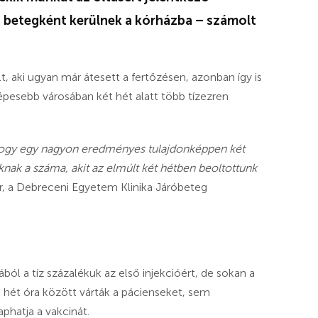
 betegként kerülnek a kórházba – számolt
, aki ugyan már átesett a fertőzésen, azonban így is
pesebb városában két hét alatt több tízezren
hogy egy nagyon eredményes tulajdonképpen két
nak a száma, akit az elmúlt két hétben beoltottunk
, a Debreceni Egyetem Klinika Járóbeteg
ól a tíz százalékuk az első injekcióért, de sokan a
 hét óra között várták a pácienseket, sem
phatja a vakcinát.