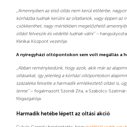
„Amennyiben az első oltás nem kerül előtérbe, nagyon
kórházba tudnak kerülni az oltatlanok, vagy éppen az i
csökkenthet, nagy mértékben megelőzhető amennyiben a
oltást felveszik és védetté tudnak válni”
–
hangsúlyozt
Klinikai Központ vezetője.
A nyíregyházi oltópontokon sem volt megállás a h
„Abban reménykedünk, hogy azok, akik már az alapimmu
oltásaikat, így jelenleg a kórházi oltópontokon alapi
százaléka felvette a harmadik emlékeztető oltást is, 
lenne”
– fogalmazott Szondi Zita, a Szabolcs-Szatmá
főigazgatója.
Harmadik hetébe lépett az oltási akció
Gulyás Gergely bejelentette, hogy
hétfőtől újabb egy 