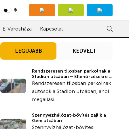
E-Városháza
Kapcsolat
LEGÚJABB
KEDVELT
Rendszeresen tilosban parkolnak a
Stadion utcában – Ellenőrzésekre ...
Rendszeresen tilosban parkolnak
autósok a Stadion utcában, ahol
megállási ...
Szennyvízhálózat-bővítés zajlik a
Gém utcában
Szennyvízhálózat-bővítési