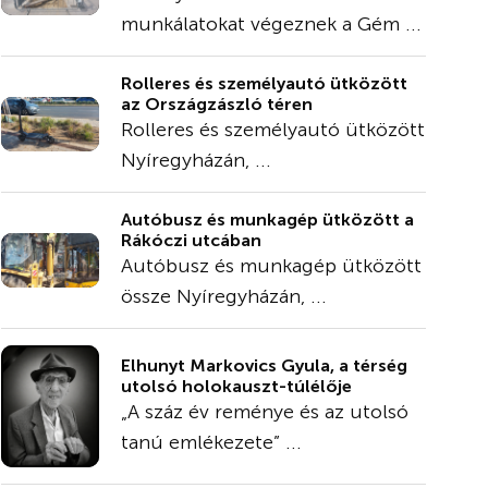
munkálatokat végeznek a Gém ...
Rolleres és személyautó ütközött
az Országzászló téren
Rolleres és személyautó ütközött
Nyíregyházán, ...
Autóbusz és munkagép ütközött a
Rákóczi utcában
Autóbusz és munkagép ütközött
össze Nyíregyházán, ...
Elhunyt Markovics Gyula, a térség
utolsó holokauszt-túlélője
„A száz év reménye és az utolsó
tanú emlékezete” ...