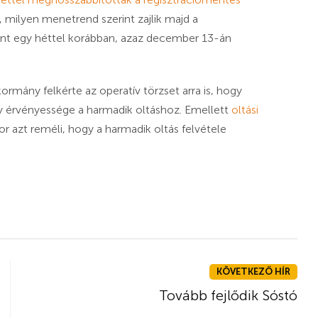
, milyen menetrend szerint zajlik majd a
erint egy héttel korábban, azaz december 13-án
rmány felkérte az operatív törzset arra is, hogy
ny érvényessége a harmadik oltáshoz. Emellett
oltási
or azt reméli, hogy a harmadik oltás felvétele
KÖVETKEZŐ HÍR
Tovább fejlődik Sóstó