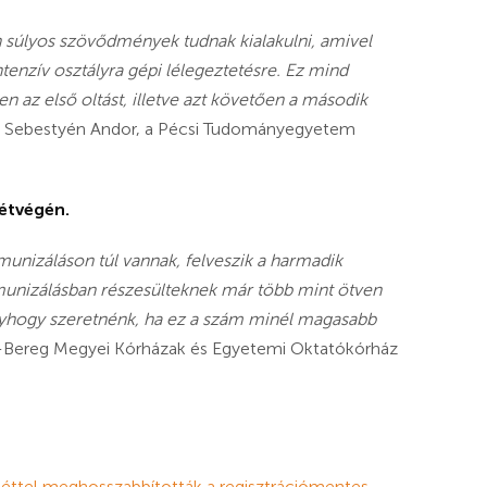
 súlyos szövődmények tudnak kialakulni, amivel
ntenzív osztályra gépi lélegeztetésre. Ez mind
z első oltást, illetve azt követően a második
a Sebestyén Andor, a Pécsi Tudományegyetem
étvégén.
nizáláson túl vannak, felveszik a harmadik
mmunizálásban részesülteknek már több mint ötven
úgyhogy szeretnénk, ha ez a szám minél magasabb
r-Bereg Megyei Kórházak és Egyetemi Oktatókórház
héttel meghosszabbították a regisztrációmentes