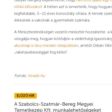
oltási időszakot.
A héten azt is ismertetik, hogy hogyan
legfiatalabb, 5
–
11 éves korosztály oltása. A tervek sz
érkeznek a vakcinák a gyermekek számára.
A Miniszterelnökséget vezető miniszter hozzátette: a ko
vizsgálja meg, hogyan kötődjön a védettségi igazolvá
akciónap is lesz minden településen
, amitől Orbán Vikt
„rakétasebességgel fog kilőni”.
Forrás:
hirado.hu
ELŐZŐ HÍR
A Szabolcs-Szatmár-Bereg Megyei
Temetkezési Kft. munkalehetőségeket