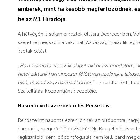
emberek, mint ha később megfertőződnek, és
be az M1 Híradója.
A hétvégén is sokan érkeztek oltásra Debrecenben. Volt
szeretné megkapni a vakcinát. Az ország második legné
kaptak oltást.
„Ha a számokat vesszük alapul, akkor azt gondolom, 
hetet zártunk harmincezer fölött van azoknak a lakosok
első, másod vagy harmad körben” –
mondta Tóth Tibor
Szakellátási Központjának vezetője.
Hasonló volt az érdeklődés Pécsett is.
Rendszerint naponta ezren jönnek az oltópontra, nagyjáb
harmadik, megerősítő dózist kérték. Reggel hét és este
regisztráció, sem időpontfoglalás nem kell, bárki megka