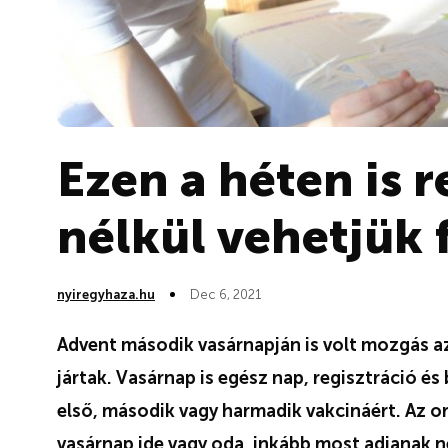
Ezen a héten is r
nélkül vehetjük 
nyiregyhaza.hu
Dec 6, 2021
Advent második vasárnapján is volt mozgás a
jártak. Vasárnap is egész nap, regisztráció és
első, második vagy harmadik vakcináért. Az 
vasárnap ide vagy oda, inkább most adjanak n