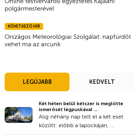
Online testvérvárosi egyeztetés Kajaani
polgármesterével
KÖVETKEZŐ HÍR
Országos Meteorológiai Szolgálat: napfürdőt
vehet ma az arcunk
LEGÚJABB
KEDVELT
Két héten belül kétszer is meglőtte
ismerősét légpuskával ...
Alig néhány nap telt el a két eset
között: előbb a lapockáján, ...