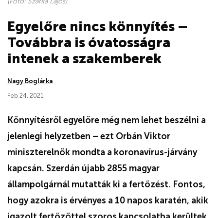
(Fotó: Szarka Lajos)
Egyelőre nincs könnyítés –
Továbbra is óvatosságra
intenek a szakemberek
Nagy Boglárka
Feb 24, 2021
Könnyítésről egyelőre még nem lehet beszélni a
jelenlegi helyzetben – ezt Orbán Viktor
miniszterelnök mondta a koronavírus-járvány
kapcsán. Szerdán újabb 2855 magyar
állampolgárnál mutatták ki a fertőzést. Fontos,
hogy azokra is érvényes a 10 napos karatén, akik
igazolt fertőzöttel szoros kapcsolatba kerültek.