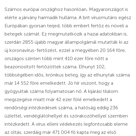
Számos európai országhoz hasonlóan, Magyarországot is
elérte a járvány harmadik hulláma. A brit vírusmutáns egész
Európában gyorsan terjed, több embert fertőz és növeli a
betegek számát. Ez megmutatkozik a hazai adatokban is,
szerdán 2855 újabb magyar állampolgárnál mutatták ki az
új koronavírus-fertőzést, ezzel a megyében 20 164 főre,
országos szinten több mint 410 ezer főre nőtt a
beazonosított fertőzöttek száma. Elhunyt 102,
többségében idős, krónikus beteg, így az elhunytak száma
már 14 552 főre emelkedett. Jó hír viszont, hogy a
gyógyultak száma folyamatosan nő. A kijárási tilalom
megszegése miatt már 42 ezer fölé emelkedett a
rendőrségi intézkedések száma, a hatóság eddig 236
üzlettel, vendéglátóhellyel és szórakozóhellyel szemben
intézkedett. A vírus elleni védekezés legfontosabb eleme
az oltás, szerdáig már 471 004 fő kapta meg az első