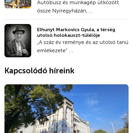
Autóbusz és munkagép ütközött
össze Nyíregyházán, ...
Elhunyt Markovics Gyula, a térség
utolsó holokauszt-túlélője
„A száz év reménye és az utolsó tanú
emlékezete” ...
Kapcsolódó híreink