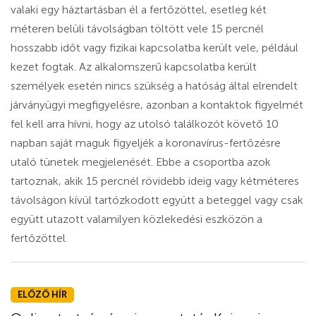
valaki egy háztartásban él a fertőzöttel, esetleg két
méteren belüli távolságban töltött vele 15 percnél
hosszabb időt vagy fizikai kapcsolatba került vele, például
kezet fogtak. Az alkalomszerű kapcsolatba került
személyek esetén nincs szükség a hatóság által elrendelt
járványügyi megfigyelésre, azonban a kontaktok figyelmét
fel kell arra hívni, hogy az utolsó találkozót követő 10
napban saját maguk figyeljék a koronavírus-fertőzésre
utaló tünetek megjelenését. Ebbe a csoportba azok
tartoznak, akik 15 percnél rövidebb ideig vagy kétméteres
távolságon kívül tartózkodott együtt a beteggel vagy csak
együtt utazott valamilyen közlekedési eszközön a
fertőzöttel.
ELŐZŐ HÍR