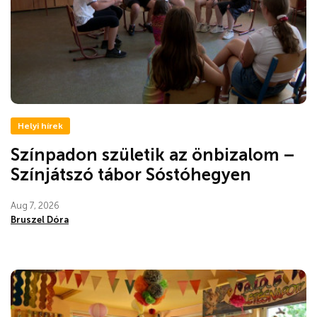
Helyi hírek
Színpadon születik az önbizalom –
Színjátszó tábor Sóstóhegyen
Aug 7, 2026
Bruszel Dóra