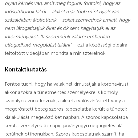
olyan kérdés van, amit meg fogunk fontolni, hogy az
idősotthonok lakói – akiket már több mint nyolcvan
százalékban átoltottunk – sokat szenvednek amiatt, hogy
nem látogathatjuk őket és ők sem hagyhatják el az
intézményeket. Itt szeretnénk valami emberileg
elfogadható megoldást találni”
– ezt a közösségi oldalra
feltöltött videójában mondta a miniszterelnök.
Kontaktkutatás
Fontos tudni, hogy ha valakinél kimutatják a koronavírust,
akkor azokra a tünetmentes személyekre is komoly
szabályok vonatkoznak, akikkel a valószínűsített vagy a
megerősített beteg szoros kapcsolatba került a tünetek
kialakulását megelőző két napban. A szoros kapcsolatba
került személyek tíz napig járványügyi megfigyelés alá
kerülnek otthonukban. Szoros kapcsolatnak számít, ha