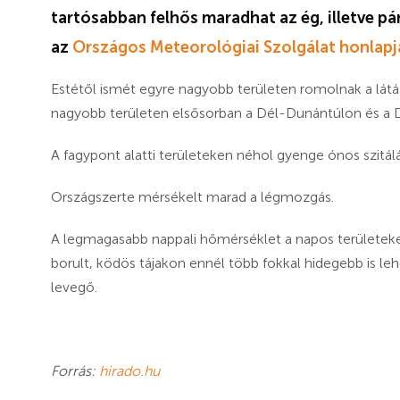
tartósabban felhős maradhat az ég, illetve p
az
Országos Meteorológiai Szolgálat honlapj
Estétől ismét egyre nagyobb területen romolnak a látá
nagyobb területen elsősorban a Dél-Dunántúlon és a Du
A fagypont alatti területeken néhol gyenge ónos szitálá
Országszerte mérsékelt marad a légmozgás.
A legmagasabb nappali hőmérséklet a napos területeken
borult, ködös tájakon ennél több fokkal hidegebb is leh
levegő.
Forrás:
hirado.hu