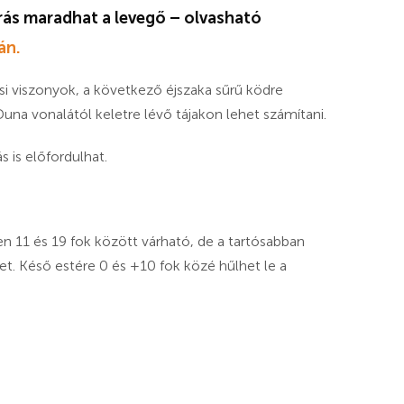
árás maradhat a levegő – olvasható
án.
si viszonyok, a következő éjszaka sűrű ködre
na vonalától keletre lévő tájakon lehet számítani.
s is előfordulhat.
 11 és 19 fok között várható, de a tartósabban
et. Késő estére 0 és +10 fok közé hűlhet le a