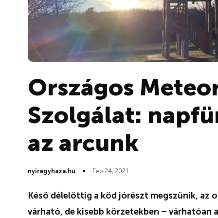
Országos Meteor
Szolgálat: napf
az arcunk
nyiregyhaza.hu
Feb 24, 2021
Késő délelőttig a köd jórészt megszűnik, az
várható, de kisebb körzetekben – várhatóan a