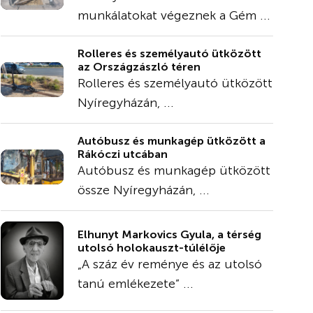
munkálatokat végeznek a Gém ...
Rolleres és személyautó ütközött
az Országzászló téren
Rolleres és személyautó ütközött
Nyíregyházán, ...
Autóbusz és munkagép ütközött a
Rákóczi utcában
Autóbusz és munkagép ütközött
össze Nyíregyházán, ...
Elhunyt Markovics Gyula, a térség
utolsó holokauszt-túlélője
„A száz év reménye és az utolsó
tanú emlékezete” ...