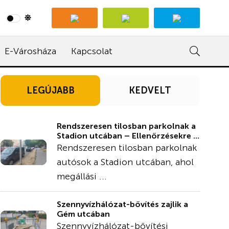
E-Városháza
Kapcsolat
LEGÚJABB
KEDVELT
Rendszeresen tilosban parkolnak a
Stadion utcában – Ellenőrzésekre ...
Rendszeresen tilosban parkolnak
autósok a Stadion utcában, ahol
megállási ...
Szennyvízhálózat-bővítés zajlik a
Gém utcában
Szennyvízhálózat-bővítési