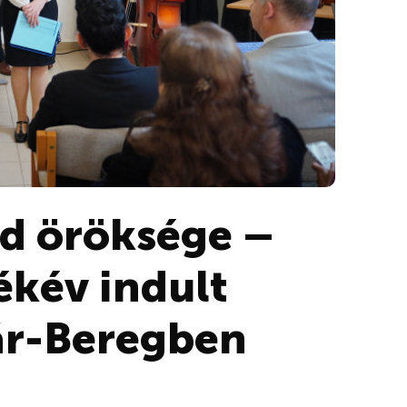
ád öröksége –
ékév indult
ár-Beregben