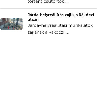
történt csütörtök ...
Járda-helyreállítás zajlik a Rákóczi
utcán
Járda-helyreállítási munkálatok
zajlanak a Rákóczi ...