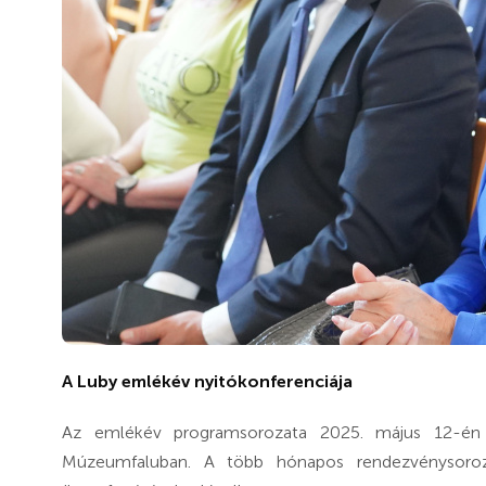
A Luby emlékév nyitókonferenciája
Az emlékév programsorozata 2025. május 12-én int
Múzeumfaluban. A több hónapos rendezvénysoroza