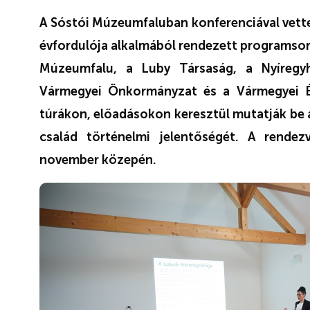
A Sóstói Múzeumfaluban konferenciával vette
évfordulója alkalmából rendezett programsor
Múzeumfalu, a Luby Társaság, a Nyíregyh
Vármegyei Önkormányzat és a Vármegyei Ér
túrákon, előadásokon keresztül mutatják be 
család történelmi jelentőségét. A rende
november közepén.