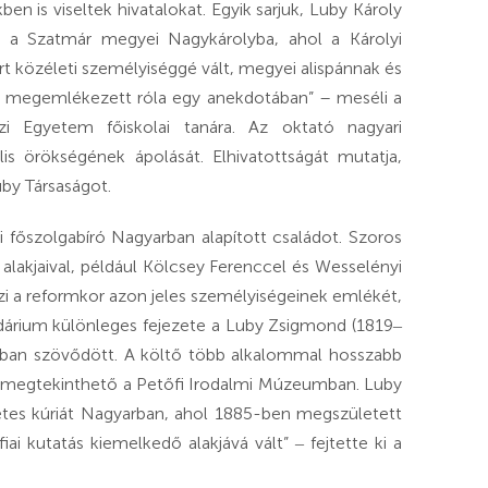
 is viseltek hivatalokat. Egyik sarjuk, Luby Károly
t a Szatmár megyei Nagykárolyba, ahol a Károlyi
rt közéleti személyiséggé vált, megyei alispánnak és
 is megemlékezett róla egy anekdotában” – meséli a
zi Egyetem főiskolai tanára. Az oktató nagyari
is örökségének ápolását. Elhivatottságát mutatja,
by Társaságot.
si főszolgabíró Nagyarban alapított családot. Szoros
i alakjaival, például Kölcsey Ferenccel és Wesselényi
rzi a reformkor azon jeles személyiségeinek emlékét,
ndárium különleges fejezete a Luby Zsigmond (1819‒
6-ban szövődött. A költő több alkalommal hosszabb
is megtekinthető a Petőfi Irodalmi Múzeumban. Luby
etes kúriát Nagyarban, ahol 1885-ben megszületett
ai kutatás kiemelkedő alakjává vált” ‒ fejtette ki a