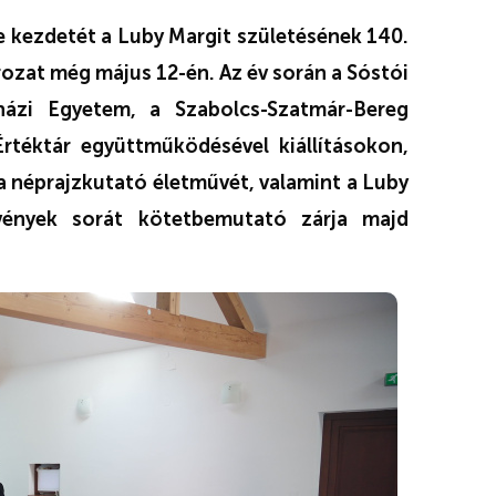
 kezdetét a Luby Margit születésének 140.
ozat még május 12-én. Az év során a Sóstói
ázi Egyetem, a Szabolcs-Szatmár-Bereg
téktár együttműködésével kiállításokon,
a néprajzkutató életművét, valamint a Luby
zvények sorát kötetbemutató zárja majd