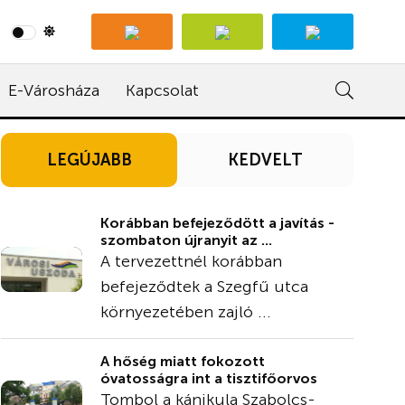
E-Városháza
Kapcsolat
LEGÚJABB
KEDVELT
Korábban befejeződött a javítás -
szombaton újranyit az ...
A tervezettnél korábban
befejeződtek a Szegfű utca
környezetében zajló ...
A hőség miatt fokozott
óvatosságra int a tisztifőorvos
Tombol a kánikula Szabolcs-