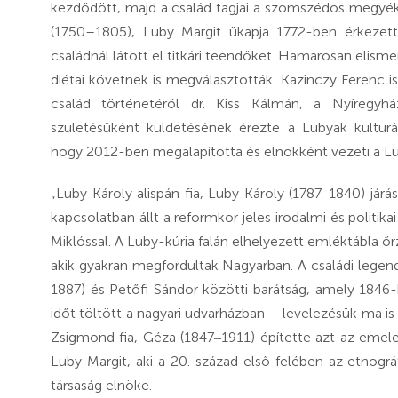
kezdődött, majd a család tagjai a szomszédos megyékben
(1750–1805), Luby Margit ükapja 1772-ben érkezet
családnál látott el titkári teendőket. Hamarosan elisme
diétai követnek is megválasztották. Kazinczy Ferenc
család történetéről dr. Kiss Kálmán, a Nyíregyhá
születésűként küldetésének érezte a Lubyak kulturál
hogy 2012-ben megalapította és elnökként vezeti a Lu
„Luby Károly alispán fia, Luby Károly (1787‒1840) járá
kapcsolatban állt a reformkor jeles irodalmi és politika
Miklóssal. A Luby-kúria falán elhelyezett emléktábla ő
akik gyakran megfordultak Nagyarban. A családi lege
1887) és Petőfi Sándor közötti barátság, amely 184
időt töltött a nagyari udvarházban – levelezésük ma 
Zsigmond fia, Géza (1847‒1911) építette azt az emel
Luby Margit, aki a 20. század első felében az etnográfi
társaság elnöke.