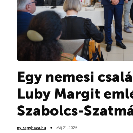
Egy nemesi csal
Luby Margit eml
Szabolcs-Szatm
nyiregyhaza.hu
Máj 21, 2025