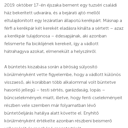
2019. október 17-én éjszaka bement egy tuzséri családi
ház bekerített udvarára, és a bejárati ajtó mellől
eltulajdonított egy lezáratlan állapotú kerékpárt. Másnap a
férfi a kerékpár két kerekét eladásra kínálta a sértett – azaz
a kerékpár tulajdonosa – édesapjának, aki azonban
felismerte fia biciklijének kerekeit, így a vádlott
hátrahagyva azokat, elmenekült a helyszínről.
A büntetés kiszabása során a bíróság súlyosító
körülményként vette figyelembe, hogy a vádlott különös
visszaeső, aki korábban több alkalommal volt büntetve
hasonló jellegű – testi sértés, garázdaság, lopás –
bűncselekmények miatt, illetve, hogy fenti cselekményeit
részben vele szemben már folyamatban lévő
büntetőeljárás hatálya alatt követte el. Enyhítő
körülményként értékelte azonban részbeni beismerő