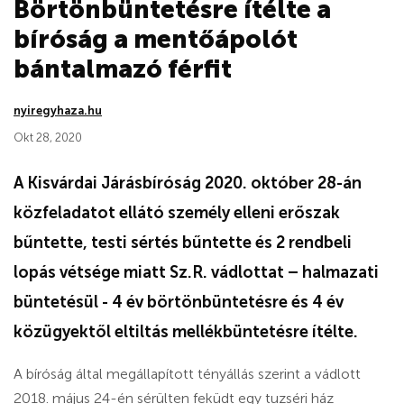
Börtönbüntetésre ítélte a
bíróság a mentőápolót
bántalmazó férfit
nyiregyhaza.hu
Okt 28, 2020
A Kisvárdai Járásbíróság 2020. október 28-án
közfeladatot ellátó személy elleni erőszak
bűntette, testi sértés bűntette és 2 rendbeli
lopás vétsége miatt Sz.R. vádlottat – halmazati
büntetésül - 4 év börtönbüntetésre és 4 év
közügyektől eltiltás mellékbüntetésre ítélte.
A bíróság által megállapított tényállás szerint a vádlott
2018. május 24-én sérülten feküdt egy tuzséri ház