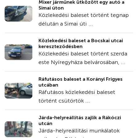
Mixer járműnek ütközött egy autó a
Simai úton
Közlekedési baleset történt tegnap
délután a Simai úti ...
Közlekedési baleset a Bocskai utcai
kereszteződésben
Közlekedési baleset történt szerda
este Nyíregyháza belvárosában, ...
Ráfutásos baleset a Korányi Frigyes
utcában
Ráfutásos közlekedési baleset
történt csütörtök ...
Járda-helyreállítás zajlik a Rákóczi
utcán
Járda-helyreállítási munkálatok