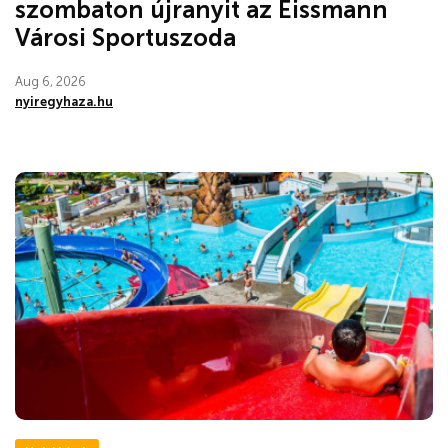
szombaton újranyit az Eissmann
Városi Sportuszoda
Aug 6, 2026
nyiregyhaza.hu