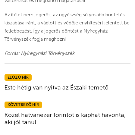
vallomását és megbánó magatartását.
Az ítélet nem jogerős, az ügyészség súlyosabb büntetés
kiszabása iránt, a vádlott és védője enyhítésért jelentett be
fellebbezést. Így a jogerős döntést a Nyíregyházi
Törvényszék fogja meghozni.
Forrás: Nyíregyházi Törvényszék
ELŐZŐ HÍR
Este hétig van nyitva az Északi temető
KÖVETKEZŐ HÍR
Közel hatvanezer forintot is kaphat havonta,
aki jól tanul