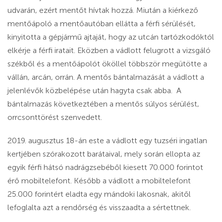
udvarán, ezért mentőt hívtak hozzá. Miután a kiérkező
mentőápoló a mentőautóban ellátta a férfi sérülését,
kinyitotta a gépjármű ajtaját, hogy az utcán tartózkodóktól
elkérje a férfi iratait. Eközben a vádlott felugrott a vizsgáló
székből és a mentőápolót ököllel többször megütötte a
vállán, arcán, orrán. A mentős bántalmazását a vádlott a
jelenlévők közbelépése után hagyta csak abba. A
bántalmazás következtében a mentős súlyos sérülést,
orrcsonttörést szenvedett.
2019. augusztus 18-án este a vádlott egy tuzséri ingatlan
kertjében szórakozott barátaival, mely során ellopta az
egyik férfi hátsó nadrágzsebéből kiesett 70.000 forintot
érő mobiltelefont. Később a vádlott a mobiltelefont
25.000 forintért eladta egy mándoki lakosnak, akitől
lefoglalta azt a rendőrség és visszaadta a sértettnek.