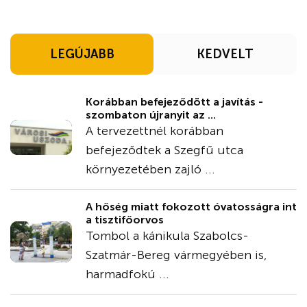
LEGÚJABB
KEDVELT
Korábban befejeződött a javítás -
szombaton újranyit az ...
A tervezettnél korábban
befejeződtek a Szegfű utca
környezetében zajló ...
A hőség miatt fokozott óvatosságra int
a tisztifőorvos
Tombol a kánikula Szabolcs-
Szatmár-Bereg vármegyében is,
harmadfokú ...