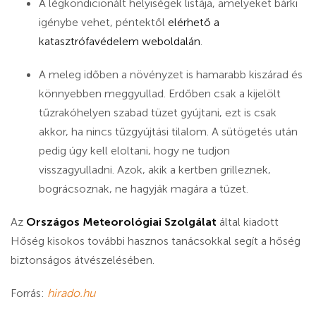
A légkondicionált helyiségek listája, amelyeket bárki
igénybe vehet, péntektől
elérhető a
katasztrófavédelem weboldalán
.
A meleg időben a növényzet is hamarabb kiszárad és
könnyebben meggyullad. Erdőben csak a kijelölt
tűzrakóhelyen szabad tüzet gyújtani, ezt is csak
akkor, ha nincs tűzgyújtási tilalom. A sütögetés után
pedig úgy kell eloltani, hogy ne tudjon
visszagyulladni. Azok, akik a kertben grilleznek,
bográcsoznak, ne hagyják magára a tüzet.
Az
Országos Meteorológiai Szolgálat
által kiadott
Hőség kisokos további hasznos tanácsokkal segít a hőség
biztonságos átvészelésében.
Forrás:
hirado.hu