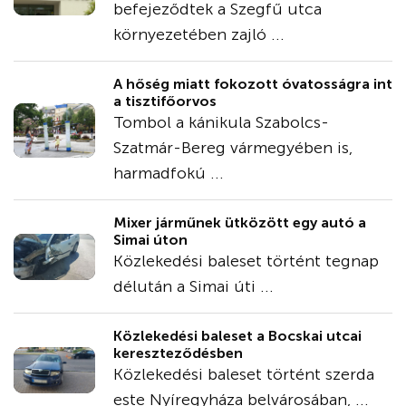
befejeződtek a Szegfű utca
környezetében zajló ...
A hőség miatt fokozott óvatosságra int
a tisztifőorvos
Tombol a kánikula Szabolcs-
Szatmár-Bereg vármegyében is,
harmadfokú ...
Mixer járműnek ütközött egy autó a
Simai úton
Közlekedési baleset történt tegnap
délután a Simai úti ...
Közlekedési baleset a Bocskai utcai
kereszteződésben
Közlekedési baleset történt szerda
este Nyíregyháza belvárosában, ...