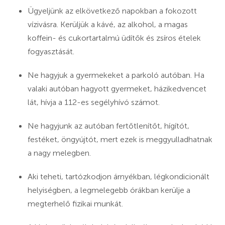
Ügyeljünk az elkövetkező napokban a fokozott
vízivásra. Kerüljük a kávé, az alkohol, a magas
koffein- és cukortartalmú üdítők és zsíros ételek
fogyasztását.
Ne hagyjuk a gyermekeket a parkoló autóban. Ha
valaki autóban hagyott gyermeket, házikedvencet
lát, hívja a 112-es segélyhívó számot.
Ne hagyjunk az autóban fertőtlenítőt, hígítót,
festéket, öngyújtót, mert ezek is meggyulladhatnak
a nagy melegben.
Aki teheti, tartózkodjon árnyékban, légkondicionált
helyiségben, a legmelegebb órákban kerülje a
megterhelő fizikai munkát.