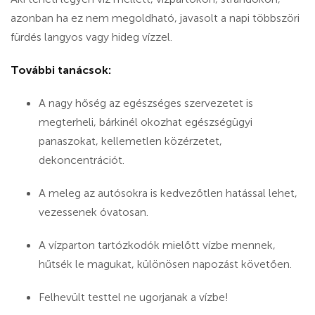
azonban ha ez nem megoldható, javasolt a napi többszöri
fürdés langyos vagy hideg vízzel.
További tanácsok:
A nagy hőség az egészséges szervezetet is
megterheli, bárkinél okozhat egészségügyi
panaszokat, kellemetlen közérzetet,
dekoncentrációt.
A meleg az autósokra is kedvezőtlen hatással lehet,
vezessenek óvatosan.
A vízparton tartózkodók mielőtt vízbe mennek,
hűtsék le magukat, különösen napozást követően.
Felhevült testtel ne ugorjanak a vízbe!