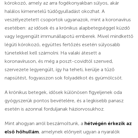
kórokozó, amely az arra fogékonyakban súlyos, akár
halálos kimenetelű tüdőgyulladást okozhat. A
veszélyeztetett csoportok ugyanazok, mint a koronavírus
esetében: az idősek és a krónikus alapbetegséggel küzdő
vagy legyengült immunállapotú emberek. Mivel mindkettő
légúti kórokozó, együttes fertőzés esetén súlyosabb
tünetekkel kell számolni. Ha valaki átesett a
koronavíruson, és még a poszt-covidtól szenved,
szervezete legyengült, így ha teheti, kerülje a tűző
napsütést, fogyasszon sok folyadékot és gyümölcsöt.
A krónikus betegek, idősek különösen figyeljenek oda
gyógyszerük pontos bevételére, és a legkisebb panasz
esetén is azonnal forduljanak háziorvosukhoz.
Mint ahogyan arról beszámoltunk, a
hétvégén érkezik az
első hőhullám
, amelynek előnyeit ugyan a nyaralók