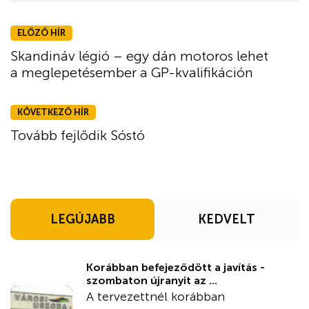
ELŐZŐ HÍR
Skandináv légió – egy dán motoros lehet
a meglepetésember a GP-kvalifikáción
KÖVETKEZŐ HÍR
Tovább fejlődik Sóstó
LEGÚJABB
KEDVELT
Korábban befejeződött a javítás -
szombaton újranyit az ...
A tervezettnél korábban