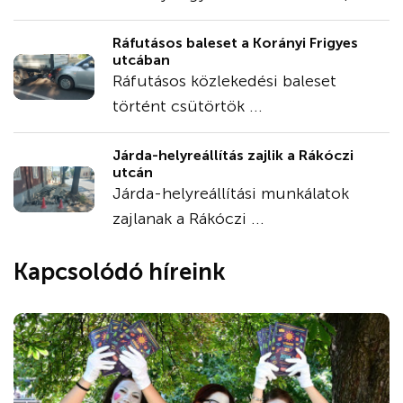
Ráfutásos baleset a Korányi Frigyes
utcában
Ráfutásos közlekedési baleset
történt csütörtök ...
Járda-helyreállítás zajlik a Rákóczi
utcán
Járda-helyreállítási munkálatok
zajlanak a Rákóczi ...
Kapcsolódó híreink