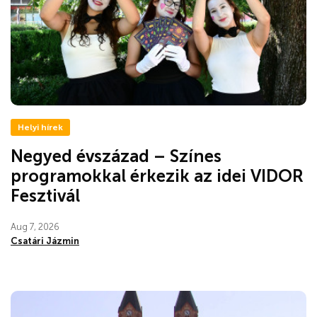
Helyi hírek
Negyed évszázad – Színes
programokkal érkezik az idei VIDOR
Fesztivál
Aug 7, 2026
Csatári Jázmin