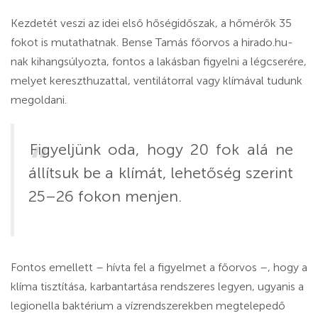
Kezdetét veszi az idei első hőségidőszak, a hőmérők 35
fokot is mutathatnak. Bense Tamás főorvos a hirado.hu-
nak kihangsúlyozta, fontos a lakásban figyelni a légcserére,
melyet kereszthuzattal, ventilátorral vagy klímával tudunk
megoldani.
Figyeljünk oda, hogy 20 fok alá ne
állítsuk be a klímát, lehetőség szerint
25–26 fokon menjen.
Fontos emellett – hívta fel a figyelmet a főorvos –, hogy a
klíma tisztítása, karbantartása rendszeres legyen, ugyanis a
legionella baktérium a vízrendszerekben megtelepedő