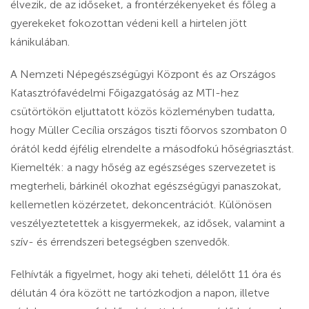
élvezik, de az időseket, a frontérzékenyeket és főleg a
gyerekeket fokozottan védeni kell a hirtelen jött
kánikulában.
A Nemzeti Népegészségügyi Központ és az Országos
Katasztrófavédelmi Főigazgatóság az MTI-hez
csütörtökön eljuttatott közös közleményben tudatta,
hogy Müller Cecília országos tiszti főorvos szombaton 0
órától kedd éjfélig elrendelte a másodfokú hőségriasztást.
Kiemelték: a nagy hőség az egészséges szervezetet is
megterheli, bárkinél okozhat egészségügyi panaszokat,
kellemetlen közérzetet, dekoncentrációt. Különösen
veszélyeztetettek a kisgyermekek, az idősek, valamint a
szív- és érrendszeri betegségben szenvedők.
Felhívták a figyelmet, hogy aki teheti, délelőtt 11 óra és
délután 4 óra között ne tartózkodjon a napon, illetve