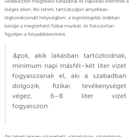
védekezzen megfelelő ruházattal és napvédő krémmel a
leégés ellen. Aki teheti, tartózkodjon árnyékban,
légkondicionált helyiségben; a legmelegebb órákban
kerülje a megterhelő fizikai munkát, és fokozottan
figyeljen a folyadékbevitelre.
Azok, akik lakásban tartózkodnak,
minimum napi másfél–két liter vizet
fogyasszanak el, aki a szabadban
dolgozik, fizikai tevékenységet
végez, 6–8 liter vizet
fogyasszon.
Aki teheti legyen víz mellett, vízpartokon, strandokon,