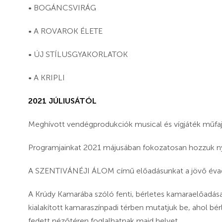
• BOGÁNCSVIRÁG
• A ROVAROK ÉLETE
• ÚJ STÍLUSGYAKORLATOK
• A KRIPLI
2021 JÚLIUSÁTÓL
Meghívott vendégprodukciók musical és vígjáték műfa
Programjainkat 2021 májusában fokozatosan hozzuk ny
A SZENTIVÁNÉJI ÁLOM című előadásunkat a jövő évad
A Krúdy Kamarába szóló fenti, bérletes kamaraelőadása
kialakított kamaraszínpadi térben mutatjuk be, ahol bé
fedett nézőtéren foglalhatnak majd helyet.