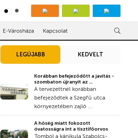
E-Városháza
Kapcsolat
LEGÚJABB
KEDVELT
Korábban befejeződött a javítás -
szombaton újranyit az ...
A tervezettnél korábban
befejeződtek a Szegfű utca
környezetében zajló ...
A hőség miatt fokozott
óvatosságra int a tisztifőorvos
Tombol a kánikula Szabolcs-