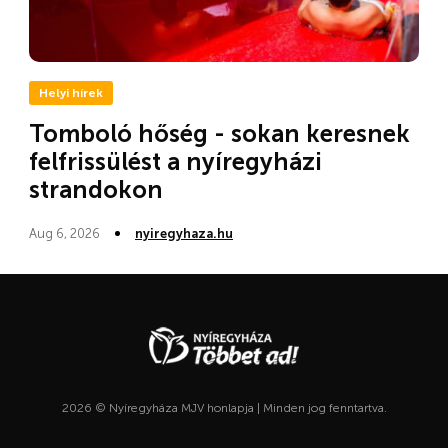
Helyi hírek
Tomboló hőség - sokan keresnek
felfrissülést a nyíregyházi
strandokon
Aug 6, 2026
nyiregyhaza.hu
2026 © Nyíregyháza MJV honlapja | Minden jog fenntartva.