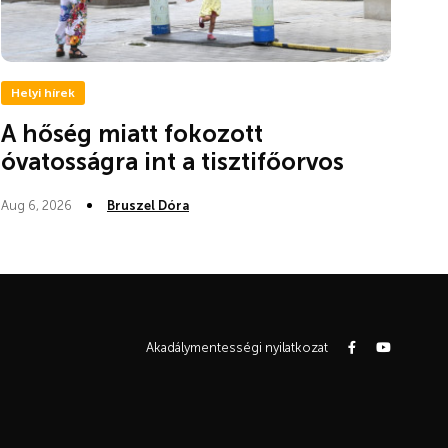
Helyi hírek
A hőség miatt fokozott
óvatosságra int a tisztifőorvos
Aug 6, 2026
Bruszel Dóra
Akadálymentességi nyilatkozat