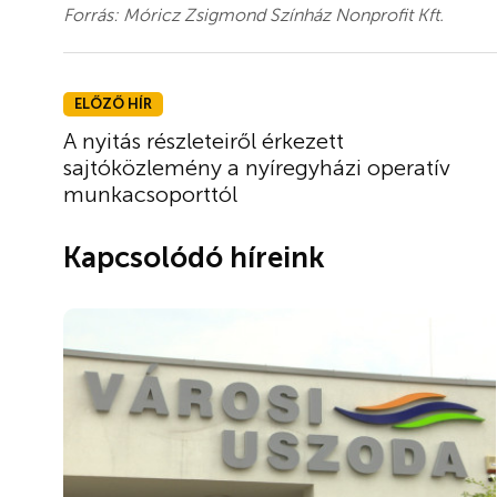
Forrás: Móricz Zsigmond Színház Nonprofit Kft.
ELŐZŐ HÍR
A nyitás részleteiről érkezett
sajtóközlemény a nyíregyházi operatív
munkacsoporttól
Kapcsolódó híreink