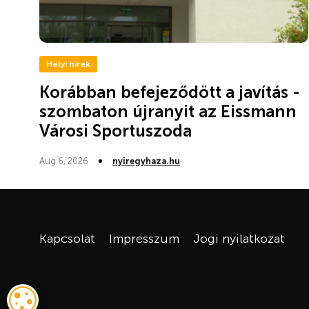
Helyi hírek
Korábban befejeződött a javítás -
szombaton újranyit az Eissmann
Városi Sportuszoda
Aug 6, 2026
nyiregyhaza.hu
Kapcsolat
Impresszum
Jogi nyilatkozat