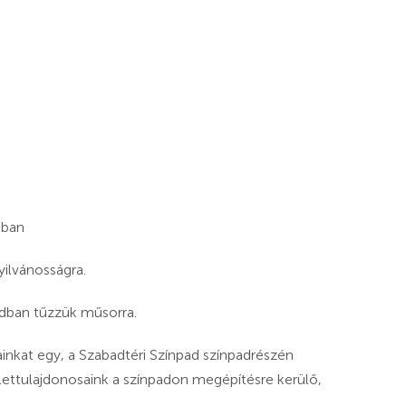
jban
ilvánosságra.
ban tűzzük műsorra.
inkat egy, a Szabadtéri Színpad színpadrészén
rlettulajdonosaink a színpadon megépítésre kerülő,