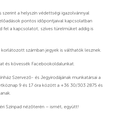
 szerint a helyszín védettségi igazolvánnyal
 előadások pontos időpontjaival kapcsolatban
fel a kapcsolatot; szíves türelmüket addig is
 korlátozott számban jegyek is válthatók lesznek.
nkat és kövessék Facebookoldalunkat.
zínház Szervező- és Jegyirodájának munkatársai a
tköznap 9 és 17 óra között a +36 30/303 2875 és
anak.
éri Színpad nézőterén – ismét, együtt!