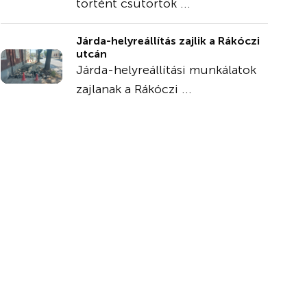
történt csütörtök ...
Járda-helyreállítás zajlik a Rákóczi
utcán
Járda-helyreállítási munkálatok
zajlanak a Rákóczi ...