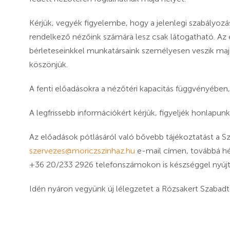
Kérjük, vegyék figyelembe, hogy a jelenlegi szabályozás
rendelkező nézőink számára lesz csak látogatható. Az
bérleteseinkkel munkatársaink személyesen veszik majd 
köszönjük.
A fenti előadásokra a nézőtéri kapacitás függvényében,
A legfrissebb információkért kérjük, figyeljék honlapu
Az előadások pótlásáról való bővebb tájékoztatást a S
szervezes@moriczszinhaz.hu
e-mail címen, továbbá hé
+36 20/233 2926 telefonszámokon is készséggel nyújt
Idén nyáron vegyünk új lélegzetet a Rózsakert Szabadt