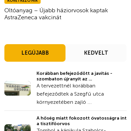
KÖVETKEZŐ HÍR
Oltóanyag – Újabb háziorvosok kaptak
AstraZeneca vakcinát
LEGÚJABB
KEDVELT
Korábban befejeződött a javítás -
szombaton újranyit az ...
A tervezettnél korábban
befejeződtek a Szegfű utca
környezetében zajló ...
A hőség miatt fokozott óvatosságra int
a tisztifőorvos
Tombol a kánikula Szabolcs-