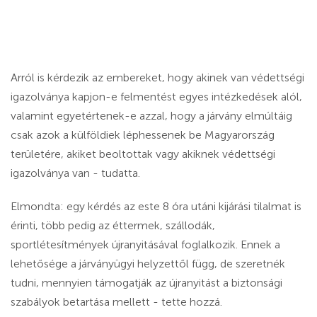
Arról is kérdezik az embereket, hogy akinek van védettségi
igazolványa kapjon-e felmentést egyes intézkedések alól,
valamint egyetértenek-e azzal, hogy a járvány elmúltáig
csak azok a külföldiek léphessenek be Magyarország
területére, akiket beoltottak vagy akiknek védettségi
igazolványa van - tudatta.
Elmondta: egy kérdés az este 8 óra utáni kijárási tilalmat is
érinti, több pedig az éttermek, szállodák,
sportlétesítmények újranyitásával foglalkozik. Ennek a
lehetősége a járványügyi helyzettől függ, de szeretnék
tudni, mennyien támogatják az újranyitást a biztonsági
szabályok betartása mellett - tette hozzá.