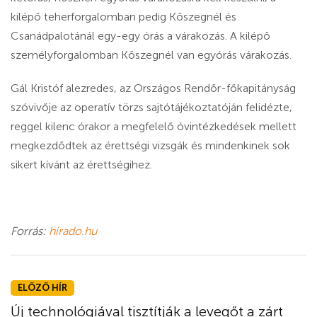
kilépő teherforgalomban pedig Kőszegnél és
Csanádpalotánál egy-egy órás a várakozás. A kilépő
személyforgalomban Kőszegnél van egyórás várakozás.
Gál Kristóf alezredes, az Országos Rendőr-főkapitányság
szóvivője az operatív törzs sajtótájékoztatóján felidézte,
reggel kilenc órakor a megfelelő óvintézkedések mellett
megkezdődtek az érettségi vizsgák és mindenkinek sok
sikert kívánt az érettségihez.
Forrás:
hirado.hu
ELŐZŐ HÍR
Új technológiával tisztítják a levegőt a zárt