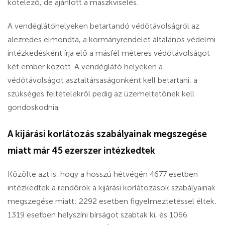
kötelező, de ajánlott a maszkviselés.
A vendéglátóhelyeken betartandó védőtávolságról az
alezredes elmondta, a kormányrendelet általános védelmi
intézkedésként írja elő a másfél méteres védőtávolságot
két ember között. A vendéglátó helyeken a
védőtávolságot asztaltársaságonként kell betartani, a
szükséges feltételekről pedig az üzemeltetőnek kell
gondoskodnia.
A kijárási korlátozás szabályainak megszegése
miatt már 45 ezerszer intézkedtek
Közölte azt is, hogy a hosszú hétvégén 4677 esetben
intézkedtek a rendőrök a kijárási korlátozások szabályainak
megszegése miatt: 2292 esetben figyelmeztetéssel éltek,
1319 esetben helyszíni bírságot szabtak ki, és 1066