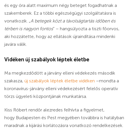
és egy óra alatt maximum négy beteget fogadhatnak a
szakemberek. Ez a többi egészségügyi szolgáltatásra is
vonatkozik. „
A betegek közt a távolságtartás időben és
térben is nagyon fontos
” – hangsúlyozta a tiszti főorvos,
aki hozzátette, hogy
az ellátások újraindítása mindenki
javára válik.
Vidéken új szabályok léptek életbe
Ma megkezdődött a járvány elleni védekezés második
szakasza,
új szabályok léptek életbe vidéken
–mondta a
koronavírus-járvány elleni védekezésért felelős operatív
törzs ügyeleti központjának munkatársa.
Kiss Róbert rendőr alezredes felhívta a figyelmet,
hogy
Budapesten és Pest megyében továbbra is hatályban
maradnak a kijárási korlátozásra vonatkozó rendelkezések.