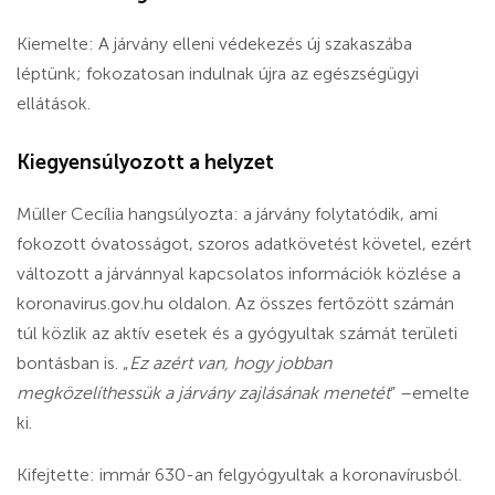
Kiemelte: A járvány elleni védekezés új szakaszába
léptünk; fokozatosan indulnak újra az egészségügyi
ellátások.
Kiegyensúlyozott a helyzet
Müller Cecília hangsúlyozta: a járvány folytatódik, ami
fokozott óvatosságot, szoros adatkövetést követel, ezért
változott a járvánnyal kapcsolatos információk közlése a
koronavirus.gov.hu oldalon. Az összes fertőzött számán
túl közlik az aktív esetek és a gyógyultak számát területi
bontásban is. „
Ez azért van, hogy jobban
megközelíthessük a járvány zajlásának menetét
” –emelte
ki.
Kifejtette:
immár 630-an felgyógyultak a koronavírusból.