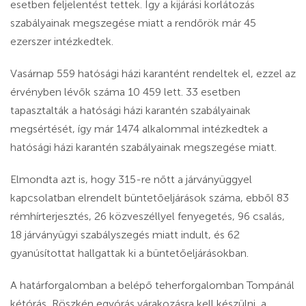
esetben feljelentést tettek. Így a kijárási korlátozás
szabályainak megszegése miatt a rendőrök már 45
ezerszer intézkedtek.
Vasárnap 559 hatósági házi karantént rendeltek el, ezzel az
érvényben lévők száma 10 459 lett. 33 esetben
tapasztalták a hatósági házi karantén szabályainak
megsértését, így már
1474 alkalommal intézkedtek a
hatósági házi karantén szabályainak megszegése miatt.
Elmondta azt is, hogy 315-re nőtt a járványüggyel
kapcsolatban elrendelt büntetőeljárások száma, ebből 83
rémhírterjesztés, 26 közveszéllyel fenyegetés, 96 csalás,
18 járványügyi szabályszegés miatt indult, és 62
gyanúsítottat hallgattak ki a büntetőeljárásokban.
A határforgalomban a belépő teherforgalomban Tompánál
kétórás, Röszkén egyórás várakozásra kell készülni, a