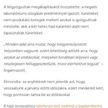
A felgyógyultak megállapításáról hozzátette: a negatív
laboratóriumi vizsgálati eredménnyel igazolt, tüneteket
nem produkáló betegek mellett azokat is gyógyultnak
minősítik, akik a két hetes házi karantén alatt nem
tapasztaltak tüneteket.
„
Minden adat arra mutat, hogy kiegyensúlyozott
helyzetben vagyunk, ezért lehetőség adódik arra, hogy
azokat az ellátásokat, melyeket korábban teljesen vagy
részlegesen felfüggesztettünk, most elérhetővé tegyük
” –
fogalmazott.
Elmondta: az enyhítések nem jelentik azt, hogy
visszaállunk a járvány előtti időszakra, ezért mindenkit kért,
hogy pontosan tartsa be az előírásokat.
A házi orvosokhoz
telefonon kell ezentúl is bejelentkezni
,