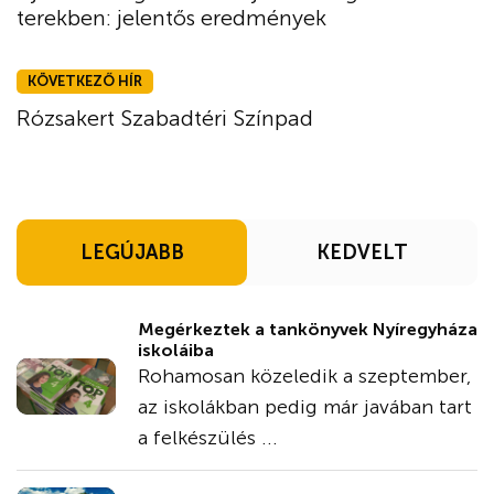
terekben: jelentős eredmények
KÖVETKEZŐ HÍR
Rózsakert Szabadtéri Színpad
LEGÚJABB
KEDVELT
Megérkeztek a tankönyvek Nyíregyháza
iskoláiba
Rohamosan közeledik a szeptember,
az iskolákban pedig már javában tart
a felkészülés ...