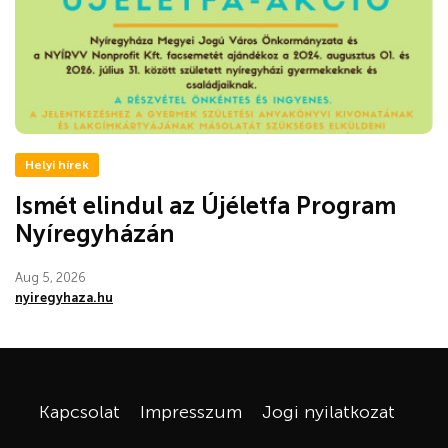
Helyi hírek
Ismét elindul az Újéletfa Program
Nyíregyházán
Aug 5, 2026
nyiregyhaza.hu
Kapcsolat
Impresszum
Jogi nyilatkozat