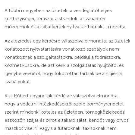
A többi megyében az üzletek, a vendéglátóhelyek
kerthelyiségei, teraszai, a strandok, a szabadtéri
múzeumok és az állatkertek nyitva tarthatnak – mondta.
Az alezredes egy kérdésre válaszolva elmondta: az üzletek
korlátozott nyitvatartására vonatkozó szabályok nem
vonatkoznak a szolgáltatásokra, például a fodrászokra,
kozmetikusokra, de azt kérik a szolgáltatás nyújtóitól és
igénybe vevőitől, hogy fokozottan tartsák be a higiéniai
szabályokat.
Kiss Róbert ugyancsak kérdésre válaszolva elmondta,
hogy a védelmi intézkedésekről szóló kormányrendelet
szerint mindenki köteles az üzletben, tömegközlekedési
eszközön szájat és orrot eltakaró sálat, kendőt vagy orvosi
maszkot viselni, vagyis a futároknak, taxisoknak nem