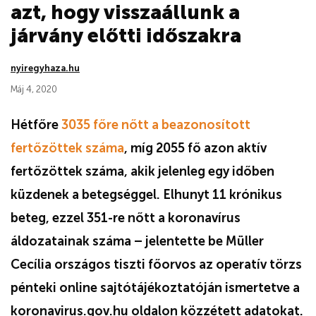
azt, hogy visszaállunk a
járvány előtti időszakra
nyiregyhaza.hu
Máj 4, 2020
Hétfőre
3035 főre nőtt a beazonosított
fertőzöttek száma
, míg 2055 fő azon aktív
fertőzöttek száma, akik jelenleg egy időben
küzdenek a betegséggel. Elhunyt 11 krónikus
beteg, ezzel 351-re nőtt a koronavírus
áldozatainak száma – jelentette be Müller
Cecília országos tiszti főorvos az operatív törzs
pénteki online sajtótájékoztatóján ismertetve a
koronavirus.gov.hu oldalon közzétett adatokat.