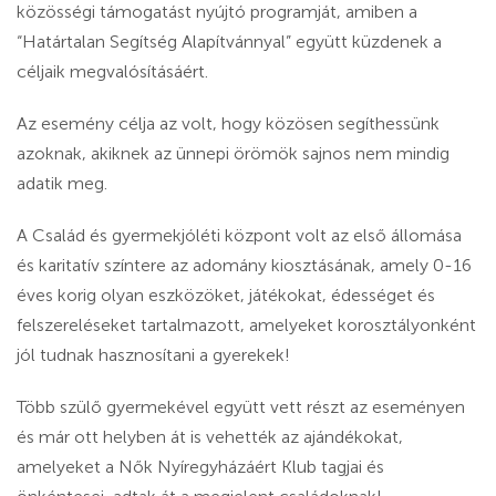
közösségi támogatást nyújtó programját, amiben a
“Határtalan Segítség Alapítvánnyal” együtt küzdenek a
céljaik megvalósításáért.
Az esemény célja az volt, hogy közösen segíthessünk
azoknak, akiknek az ünnepi örömök sajnos nem mindig
adatik meg.
A Család és gyermekjóléti központ volt az első állomása
és karitatív színtere az adomány kiosztásának, amely 0-16
éves korig olyan eszközöket, játékokat, édességet és
felszereléseket tartalmazott, amelyeket korosztályonként
jól tudnak hasznosítani a gyerekek!
Több szülő gyermekével együtt vett részt az eseményen
és már ott helyben át is vehették az ajándékokat,
amelyeket a Nők Nyíregyházáért Klub tagjai és