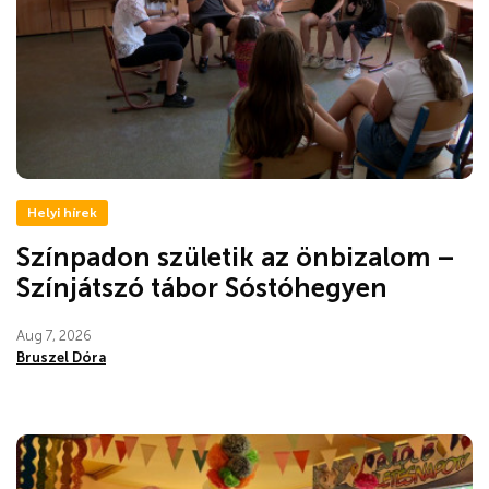
Helyi hírek
Színpadon születik az önbizalom –
Színjátszó tábor Sóstóhegyen
Aug 7, 2026
Bruszel Dóra