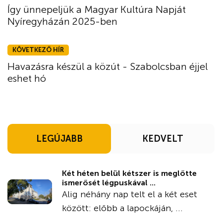
Így ünnepeljük a Magyar Kultúra Napját
Nyíregyházán 2025-ben
KÖVETKEZŐ HÍR
Havazásra készül a közút - Szabolcsban éjjel
eshet hó
LEGÚJABB
KEDVELT
Két héten belül kétszer is meglőtte
ismerősét légpuskával ...
Alig néhány nap telt el a két eset
között: előbb a lapockáján, ...