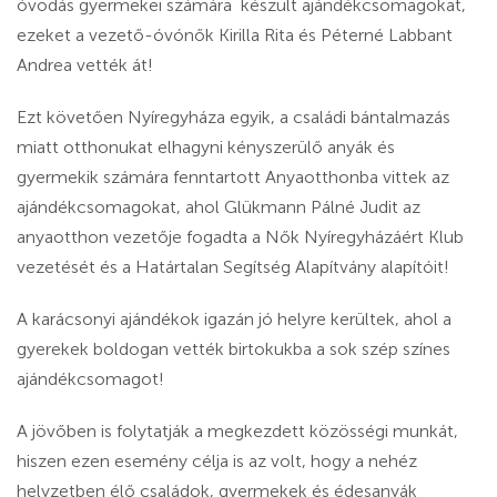
óvodás gyermekei számára készült ajándékcsomagokat,
ezeket a vezető-óvónők Kirilla Rita és Péterné Labbant
Andrea vették át!
Ezt követően Nyíregyháza egyik, a családi bántalmazás
miatt otthonukat elhagyni kényszerülő anyák és
gyermekik számára fenntartott Anyaotthonba vittek az
ajándékcsomagokat, ahol Glükmann Pálné Judit az
anyaotthon vezetője fogadta a Nők Nyíregyházáért Klub
vezetését és a Határtalan Segítség Alapítvány alapítóit!
A karácsonyi ajándékok igazán jó helyre kerültek, ahol a
gyerekek boldogan vették birtokukba a sok szép színes
ajándékcsomagot!
A jövőben is folytatják a megkezdett közösségi munkát,
hiszen ezen esemény célja is az volt, hogy a nehéz
helyzetben élő családok, gyermekek és édesanyák