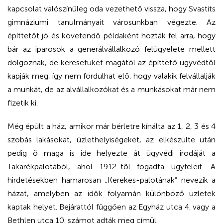
kapcsolat valószínűleg oda vezethető vissza, hogy Svastits
gimnáziumi tanulmányait városunkban végezte. Az
építtetőt jó és követendő példaként hozták fel arra, hogy
bár az iparosok a generálvállalkozó felügyelete mellett
dolgoznak, de keresetüket magától az építtető ügyvédtől
kapják meg, így nem fordulhat elő, hogy valakik felvállalják
a munkát, de az alvállalkozókat és a munkásokat már nem
fizetik ki.
Még épült a ház, amikor már bérletre kínálta az 1, 2, 3 és 4
szobás lakásokat, üzlethelyiségeket, az elkészülte után
pedig õ maga is ide helyezte át ügyvédi irodáját a
Takarékpalotából, ahol 1912-tõl fogadta ügyfeleit. A
hirdetésekben hamarosan „Kerekes-palotának” nevezik a
házat, amelyben az idők folyamán különböző üzletek
kaptak helyet. Bejárattól függően az Egyház utca 4. vagy a
Bethlen utca 10. számot adták meg címül.