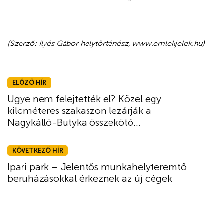
(Szerző: Ilyés Gábor helytörténész, www.emlekjelek.hu)
ELŐZŐ HÍR
Ugye nem felejtették el? Közel egy
kilométeres szakaszon lezárják a
Nagykálló-Butyka összekötő...
KÖVETKEZŐ HÍR
Ipari park – Jelentős munkahelyteremtő
beruházásokkal érkeznek az új cégek