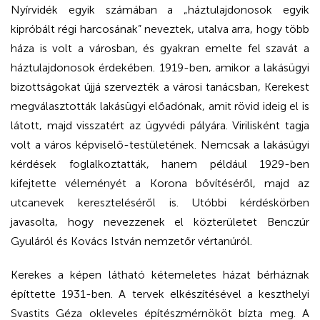
Nyírvidék egyik számában a „háztulajdonosok egyik
kipróbált régi harcosának” neveztek, utalva arra, hogy több
háza is volt a városban, és gyakran emelte fel szavát a
háztulajdonosok érdekében. 1919-ben, amikor a lakásügyi
bizottságokat újjá szervezték a városi tanácsban, Kerekest
megválasztották lakásügyi előadónak, amit rövid ideig el is
látott, majd visszatért az ügyvédi pályára. Virilisként tagja
volt a város képviselő-testületének. Nemcsak a lakásügyi
kérdések foglalkoztatták, hanem például 1929-ben
kifejtette véleményét a Korona bővítéséről, majd az
utcanevek kereszteléséről is. Utóbbi kérdéskörben
javasolta, hogy nevezzenek el közterületet Benczúr
Gyuláról és Kovács István nemzetőr vértanúról.
Kerekes a képen látható kétemeletes házat bérháznak
építtette 1931-ben. A tervek elkészítésével a keszthelyi
Svastits Géza okleveles építészmérnököt bízta meg. A