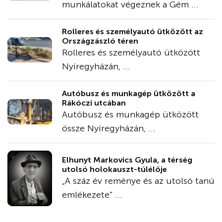
munkálatokat végeznek a Gém ...
Rolleres és személyautó ütközött az
Országzászló téren
Rolleres és személyautó ütközött
Nyíregyházán, ...
Autóbusz és munkagép ütközött a
Rákóczi utcában
Autóbusz és munkagép ütközött
össze Nyíregyházán, ...
Elhunyt Markovics Gyula, a térség
utolsó holokauszt-túlélője
„A száz év reménye és az utolsó tanú
emlékezete” ...