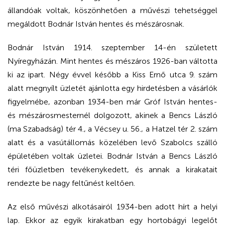
állandóak voltak, köszönhetően a művészi tehetséggel
megáldott Bodnár István hentes és mészárosnak.
Bodnár István 1914. szeptember 14-én született
Nyíregyházán. Mint hentes és mészáros 1926-ban váltotta
ki az ipart. Négy évvel később a Kiss Ernő utca 9. szám
alatt megnyílt üzletét ajánlotta egy hirdetésben a vásárlók
figyelmébe, azonban 1934-ben már Gróf István hentes-
és mészárosmesternél dolgozott, akinek a Bencs László
(ma Szabadság) tér 4., a Vécsey u. 56., a Hatzel tér 2. szám
alatt és a vasútállomás közelében levő Szabolcs szálló
épületében voltak üzletei. Bodnár István a Bencs László
téri főüzletben tevékenykedett, és annak a kirakatait
rendezte be nagy feltűnést keltően.
Az első művészi alkotásairól 1934-ben adott hírt a helyi
lap. Ekkor az egyik kirakatban egy hortobágyi legelőt