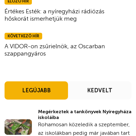
ELŐZŐ HÍR
Értékes Esték: a nyíregyházi rádiózás
hőskorát ismerhetjük meg
KÖVETKEZŐ HÍR
A VIDOR-on zsűrielnök, az Oscarban
szappangyáros
LEGÚJABB
KEDVELT
Megérkeztek a tankönyvek Nyíregyháza
iskoláiba
Rohamosan közeledik a szeptember,
az iskolákban pedig már javában tart