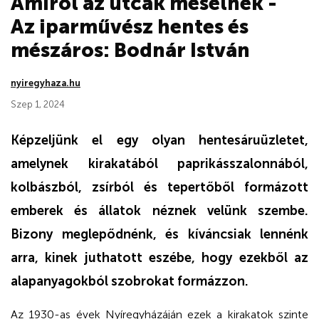
Amiról az utcák mesélnek -
Az iparművész hentes és
mészáros: Bodnár István
nyiregyhaza.hu
Szep 1, 2024
Képzeljünk el egy olyan hentesáruüzletet,
amelynek kirakatából paprikásszalonnából,
kolbászból, zsírból és tepertőből formázott
emberek és állatok néznek velünk szembe.
Bizony meglepődnénk, és kíváncsiak lennénk
arra, kinek juthatott eszébe, hogy ezekből az
alapanyagokból szobrokat formázzon.
Az 1930-as évek Nyír­egyházáján ezek a kirakatok szinte