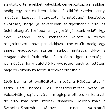
alakított ki tehenekkel, vályúkkal, gémeskúttal, a másikban
pedig egy parkos henteslakot. A cikkíró szerint „annyi
művészi ízléssel, határozott tehetséggel” készítette
alkotásait, hogy „a fővárosban felfigyelnének erre az
őstehetségre”, továbbá: „nagy jövőt jósolunk neki!”. Egy
évvel később újabb szenzációt keltett a zsírból
megmintázott házaspár alakjával, mellettük pedig egy
színes virágcsokor, szintén zsírból mintázva. Ekkor is
elragadtatással írtak róla: „Ez a fiatal, igen tehetséges
iparművész, ha megfelelő környezetbe kerülne, feltétlen
nagy és komoly művészi sikereket érhetne el”.
1935-ben ismét önállósította magát, a Rákóczi utca 4.
szám alatti hentes- és mészárosüzletet vette át.
Valószínűleg saját vevőit is meglepte ötletes kirakataival,
de erről már nem szólnak híradások. Később majd a
Szabolcs-Szatmár Megyei Húsipari vállalatnál