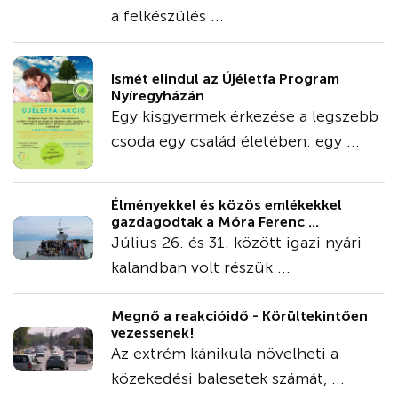
a felkészülés ...
Ismét elindul az Újéletfa Program
Nyíregyházán
Egy kisgyermek érkezése a legszebb
csoda egy család életében: egy ...
Élményekkel és közös emlékekkel
gazdagodtak a Móra Ferenc ...
Július 26. és 31. között igazi nyári
kalandban volt részük ...
Megnő a reakcióidő - Körültekintően
vezessenek!
Az extrém kánikula növelheti a
közekedési balesetek számát, ...