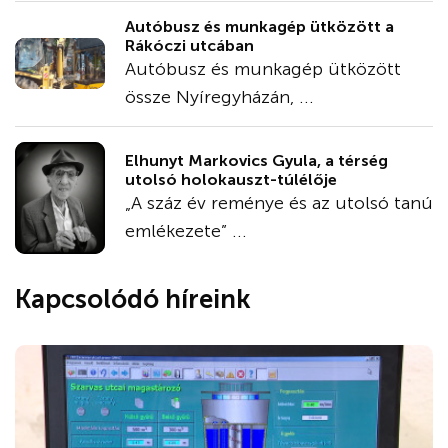
Autóbusz és munkagép ütközött a
Rákóczi utcában
Autóbusz és munkagép ütközött
össze Nyíregyházán, ...
Elhunyt Markovics Gyula, a térség
utolsó holokauszt-túlélője
„A száz év reménye és az utolsó tanú
emlékezete” ...
Kapcsolódó híreink