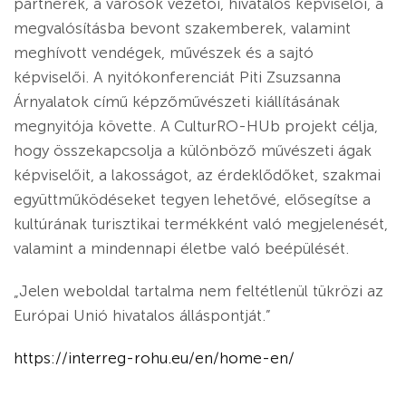
partnerek, a városok vezetői, hivatalos képviselői, a
megvalósításba bevont szakemberek, valamint
meghívott vendégek, művészek és a sajtó
képviselői. A nyitókonferenciát Piti Zsuzsanna
Árnyalatok című képzőművészeti kiállításának
megnyitója követte. A CulturRO-HUb projekt célja,
hogy összekapcsolja a különböző művészeti ágak
képviselőit, a lakosságot, az érdeklődőket, szakmai
együttműködéseket tegyen lehetővé, elősegítse a
kultúrának turisztikai termékként való megjelenését,
valamint a mindennapi életbe való beépülését.
„Jelen weboldal tartalma nem feltétlenül tükrözi az
Európai Unió hivatalos álláspontját.”
https://interreg-rohu.eu/en/home-en/