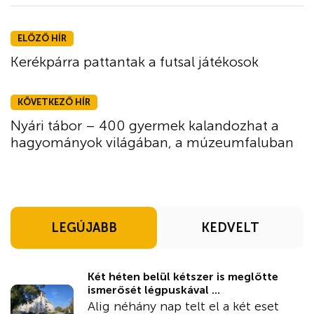
ELŐZŐ HÍR
Kerékpárra pattantak a futsal játékosok
KÖVETKEZŐ HÍR
Nyári tábor – 400 gyermek kalandozhat a
hagyományok világában, a múzeumfaluban
LEGÚJABB
KEDVELT
Két héten belül kétszer is meglőtte
ismerősét légpuskával ...
Alig néhány nap telt el a két eset