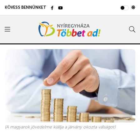
KÖVESS BENNÜNKET
(A magyarok jövedelme kiállja a járvány okozta válságot)