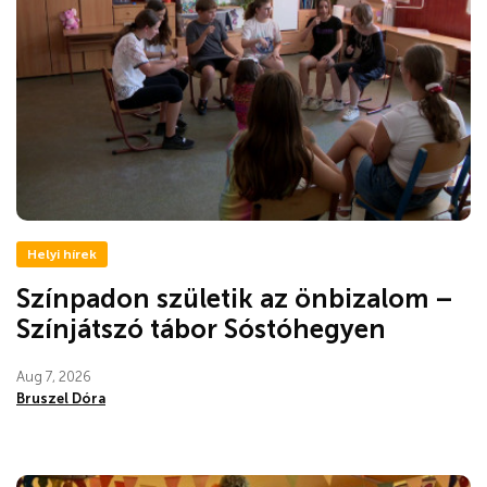
Helyi hírek
Színpadon születik az önbizalom –
Színjátszó tábor Sóstóhegyen
Aug 7, 2026
Bruszel Dóra