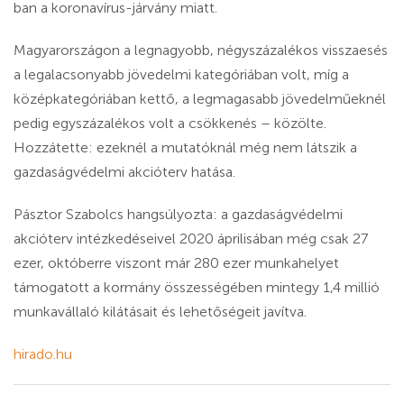
ban a koronavírus-járvány miatt.
Magyarországon a legnagyobb, négyszázalékos visszaesés
a legalacsonyabb jövedelmi kategóriában volt, míg a
középkategóriában kettő, a legmagasabb jövedelműeknél
pedig egyszázalékos volt a csökkenés – közölte.
Hozzátette: ezeknél a mutatóknál még nem látszik a
gazdaságvédelmi akcióterv hatása.
Pásztor Szabolcs hangsúlyozta: a gazdaságvédelmi
akcióterv intézkedéseivel 2020 áprilisában még csak 27
ezer, októberre viszont már 280 ezer munkahelyet
támogatott a kormány összességében mintegy 1,4 millió
munkavállaló kilátásait és lehetőségeit javítva.
hirado.hu