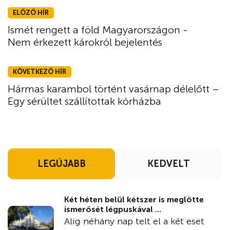
ELŐZŐ HÍR
Ismét rengett a föld Magyarországon -
Nem érkezett károkról bejelentés
KÖVETKEZŐ HÍR
Hármas karambol történt vasárnap délelőtt –
Egy sérültet szállítottak kórházba
LEGÚJABB
KEDVELT
Két héten belül kétszer is meglőtte
ismerősét légpuskával ...
Alig néhány nap telt el a két eset