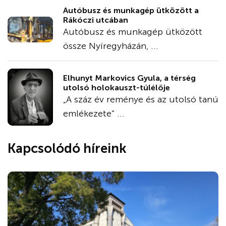
Autóbusz és munkagép ütközött a
Rákóczi utcában
Autóbusz és munkagép ütközött
össze Nyíregyházán, ...
Elhunyt Markovics Gyula, a térség
utolsó holokauszt-túlélője
„A száz év reménye és az utolsó tanú
emlékezete” ...
Kapcsolódó híreink