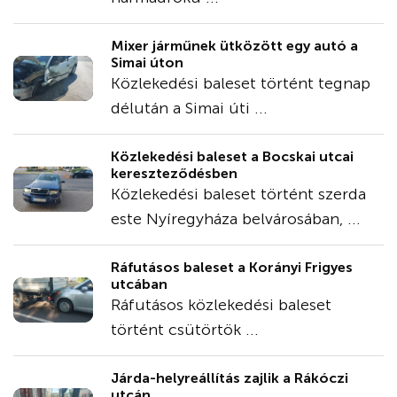
Mixer járműnek ütközött egy autó a
Simai úton
Közlekedési baleset történt tegnap
délután a Simai úti ...
Közlekedési baleset a Bocskai utcai
kereszteződésben
Közlekedési baleset történt szerda
este Nyíregyháza belvárosában, ...
Ráfutásos baleset a Korányi Frigyes
utcában
Ráfutásos közlekedési baleset
történt csütörtök ...
Járda-helyreállítás zajlik a Rákóczi
utcán