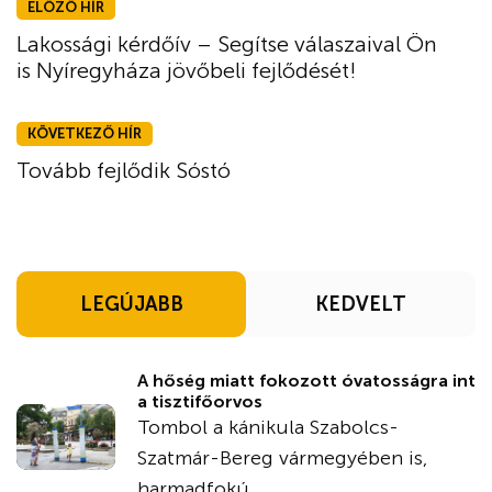
ELŐZŐ HÍR
Lakossági kérdőív – Segítse válaszaival Ön
is Nyíregyháza jövőbeli fejlődését!
KÖVETKEZŐ HÍR
Tovább fejlődik Sóstó
LEGÚJABB
KEDVELT
A hőség miatt fokozott óvatosságra int
a tisztifőorvos
Tombol a kánikula Szabolcs-
Szatmár-Bereg vármegyében is,
harmadfokú ...