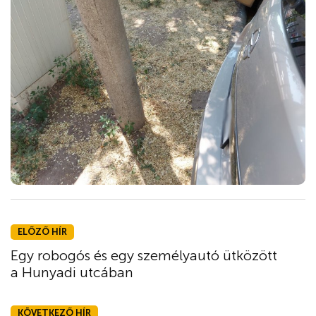
ELŐZŐ HÍR
Egy robogós és egy személyautó ütközött
a Hunyadi utcában
KÖVETKEZŐ HÍR