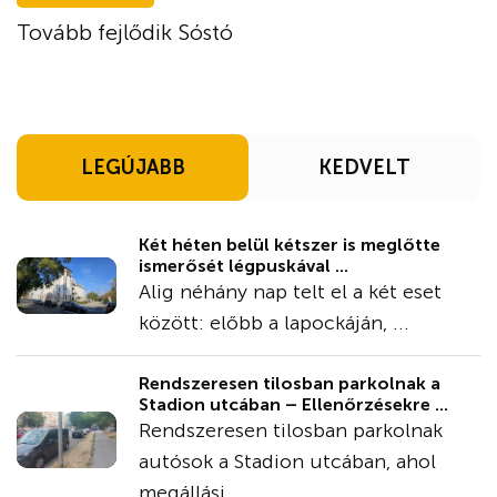
Tovább fejlődik Sóstó
LEGÚJABB
KEDVELT
Két héten belül kétszer is meglőtte
ismerősét légpuskával ...
Alig néhány nap telt el a két eset
között: előbb a lapockáján, ...
Rendszeresen tilosban parkolnak a
Stadion utcában – Ellenőrzésekre ...
Rendszeresen tilosban parkolnak
autósok a Stadion utcában, ahol
megállási ...