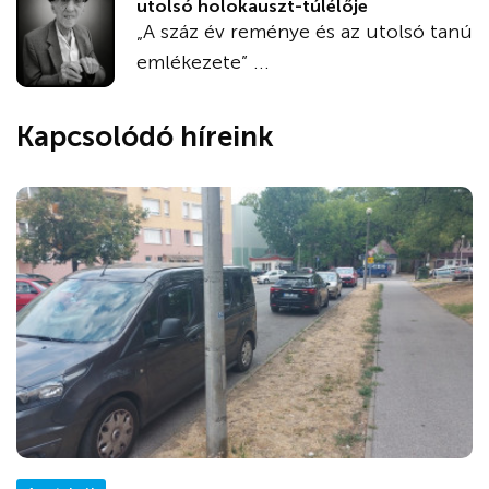
utolsó holokauszt-túlélője
„A száz év reménye és az utolsó tanú
emlékezete” ...
Kapcsolódó híreink