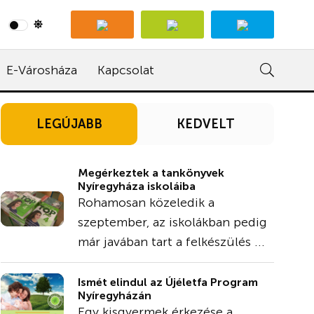
E-Városháza
Kapcsolat
LEGÚJABB
KEDVELT
Megérkeztek a tankönyvek
Nyíregyháza iskoláiba
Rohamosan közeledik a
szeptember, az iskolákban pedig
már javában tart a felkészülés ...
Ismét elindul az Újéletfa Program
Nyíregyházán
Egy kisgyermek érkezése a