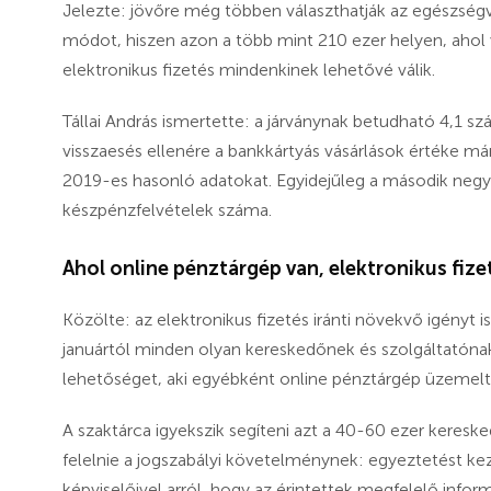
Jelezte: jövőre még többen választhatják az egészség
módot, hiszen azon a több mint 210 ezer helyen, ahol v
elektronikus fizetés mindenkinek lehetővé válik.
Tállai András ismertette: a járványnak betudható 4,1 
visszaesés ellenére a bankkártyás vásárlások értéke már
2019-es hasonló adatokat. Egyidejűleg a második negye
készpénzfelvételek száma.
Ahol online pénztárgép van, elektronikus fizet
Közölte: az elektronikus fizetés iránti növekvő igényt 
januártól minden olyan kereskedőnek és szolgáltatónak b
lehetőséget, aki egyébként online pénztárgép üzemelt
A szaktárca igyekszik segíteni azt a 40-60 ezer keres
felelnie a jogszabályi követelménynek: egyeztetést k
képviselőivel arról, hogy az érintettek megfelelő infor