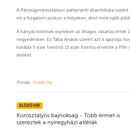
A Pénzügyminisztérium parlamenti államtitkára szerint 
nő a forgalom azokon a helyeken, ahol mód nyílik péld
A kártyás költések esetében az átlagos vásárlási érté
negyedévben. Ez Tállai András szerint azt is igazolja, h
korábbi 5 ezer forintról 15 ezer forintra emelték a PI
értékét.
Forrás:
hirado.hu
ELŐZŐ HÍR
Korosztályos bajnokság - Több érmet is
szereztek a nyíregyházi atléták