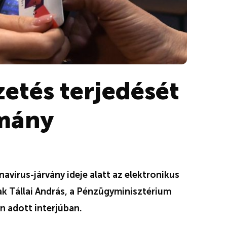
zetés terjedését
rmány
vírus-járvány ideje alatt az elektronikus
ak Tállai András, a Pénzügyminisztérium
n adott interjúban.