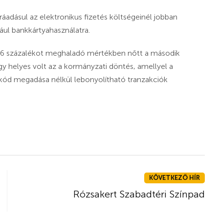
ráadásul az elektronikus fizetés költségeinél jobban
ául bankkártyahasználatra.
k 16 százalékot meghaladó mértékben nőtt a második
ogy helyes volt az a kormányzati döntés, amellyel a
N-kód megadása nélkül lebonyolítható tranzakciók
KÖVETKEZŐ HÍR
Rózsakert Szabadtéri Színpad