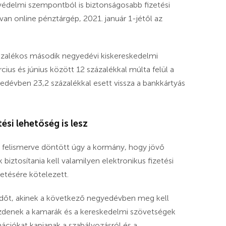
védelmi szempontból is biztonságosabb fizetési
an online pénztárgép, 2021. január 1-jétől az
százalékos második negyedévi kiskereskedelmi
cius és június között 12 százalékkal múlta felül a
dévben 23,2 százalékkal esett vissza a bankkártyás
ési lehetőség is lesz
is felismerve döntött úgy a kormány, hogy jövő
iztosítania kell valamilyen elektronikus fizetési
etésére kötelezett.
kedőt, akinek a következő negyedévben meg kell
ezdenek a kamarák és a kereskedelmi szövetségek
mációkat kapjanak a szabályozásról és a