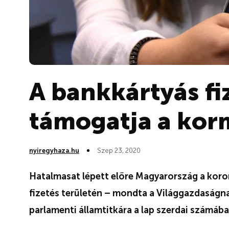
A bankkártyás fi
támogatja a ko
nyiregyhaza.hu
Szep 23, 2020
Hatalmasat lépett előre Magyarország a korona
fizetés területén – mondta a Világgazdaságn
parlamenti államtitkára a lap szerdai számába