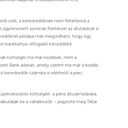
ésről szól, a kereskedőknek nem feltétlenül a
z úgynevezett azonnali fizetéssel az átutalások is
reskedőknél például már megoldható, hogy egy
ljon bankkártya-elfogadó készülékké.
nak költségei ma már kisebbek, mint a
eti Bank adatait, amely szerint ma már a kisebb,
tó kereskedők számára is elérhető a piaci
szpénzkezelés költségeit: a pénz átszámolására,
lkulálják be a vállalkozók – jegyezte meg Tállai