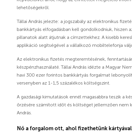
lehetőségekről.
Tállai András jelezte:
a jogszabály az elektronikus fizet
bankkártyás elfogadásban kell gondolkodniuk,
hiszen a
pillanatok alatt átjutnak a címzettekhez. A kisebb ke
applikáció segítségével a vállalkozó mobiltelefonja vá
Az elektronikus fizetés megteremtésének, fenntartásá
készpénzhasználaté. Tállai András idézte a Magyar Nemz
havi 300 ezer forintos bankkártyás forgalmat lebonyolí
versenyben az 1-1,5 százalékos költségszint.
A gazdasági kimutatások ennél magasabbra teszik a ké
őrzésére számított időt és költséget jellemzően nem ka
András.
Nő a forgalom ott, ahol fizethetünk kártyával