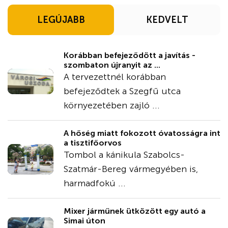
LEGÚJABB
KEDVELT
Korábban befejeződött a javítás -
szombaton újranyit az ...
A tervezettnél korábban
befejeződtek a Szegfű utca
környezetében zajló ...
A hőség miatt fokozott óvatosságra int
a tisztifőorvos
Tombol a kánikula Szabolcs-
Szatmár-Bereg vármegyében is,
harmadfokú ...
Mixer járműnek ütközött egy autó a
Simai úton