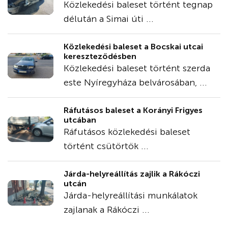
Közlekedési baleset történt tegnap
délután a Simai úti ...
Közlekedési baleset a Bocskai utcai
kereszteződésben
Közlekedési baleset történt szerda
este Nyíregyháza belvárosában, ...
Ráfutásos baleset a Korányi Frigyes
utcában
Ráfutásos közlekedési baleset
történt csütörtök ...
Járda-helyreállítás zajlik a Rákóczi
utcán
Járda-helyreállítási munkálatok
zajlanak a Rákóczi ...