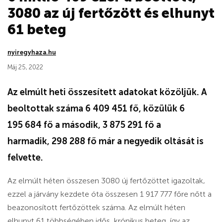
3080 az új fertőzött és elhunyt
61 beteg
nyiregyhaza.hu
Máj 25, 2022
Az elmúlt heti összesített adatokat közöljük. A
beoltottak száma 6 409 451 fő, közülük 6
195 684 fő a második, 3 875 291 fő a
harmadik, 298 288 fő már a negyedik oltását is
felvette.
Az elmúlt héten összesen 3080 új fertőzöttet igazoltak,
ezzel a járvány kezdete óta összesen 1 917 777 főre nőtt a
beazonosított fertőzöttek száma. Az elmúlt héten
elhunyt 61 többségében idős, krónikus beteg, így az