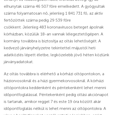
elhunytak száma 46 507 főre emelkedett. A gyógyultak
száma folyamatosan nő, jelenleg 1 841 731 fő, az aktív
fertőzöttek száma pedig 29 539 főre
csökkent. Jelenleg 483 koronavírusos beteget ápolnak
kórházban, közülük 18-an vannak lélegeztetőgépen. A
kormány továbbra is biztosítja az oltás lehetőségét. A
kedvező járványhelyzetre tekintettel májustól heti
adatközlés lépett életbe, legközelebb jövő héten közlünk
járványadatokat.
Az oltás továbbra is elérhető a kórházi oltópontokon, a
háziorvosoknál és a házi gyermekorvosoknál. A kórházi
oltópontokra keddenként és péntekenként lehet menni
időpontfoglalással. Péntekenként pedig oltási akciónapot
is tartanak, amikor reggel 7 és este 19 óra között akár
időpontfoglalás nélkül is lehet menni az oltópontokra. A