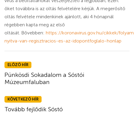
vírus a beoltatlanokat veszélyezteti a legjobban, ezért
őket továbbra is az oltás felvételére kérjük. A megerősítő
oltás felvétele mindenkinek ajánlott, aki 4 hónapnál
régebben kapta meg az első
oltását. Bővebben:
https://koronavirus.gov.hu/cikkek/folya
nyitva-van-regisztracios-es-az-idopontfoglalo-honlap
ELŐZŐ HÍR
Pünkösdi Sokadalom a Sóstói
Múzeumfaluban
KÖVETKEZŐ HÍR
Tovább fejlődik Sóstó