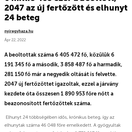
2047 az új fertőzött és elhunyt
24 beteg
nyiregyhaza.hu
Ápr 22, 2022
A beoltottak száma 6 405 472 fő, közülük 6
191 345 fő a második, 3 858 487 fő a harmadik,
281 150 fő már a negyedik oltását is felvette.
2047 új fertőzöttet igazoltak, ezzel a járvány
kezdete óta összesen 1 890 953 főre nőtt a
beazonosított fertőzöttek száma.
Elhunyt 24 többségében idős, krónikus beteg, így az
elhunytak száma 46 048 főre emelkedett. A gyógyultak