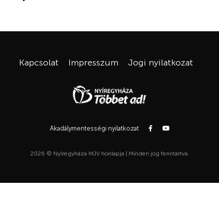
Kapcsolat
Impresszum
Jogi nyilatkozat
Akadálymentességi nyilatkozat
2026 © Nyíregyháza MJV honlapja | Minden jog fenntartva.