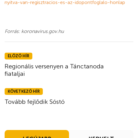
nyitva-van-regisztracios-es-az-idopontfoglalo-honlap
Forrás: koronavirus.gov.hu
ELŐZŐ HÍR
Regionális versenyen a Tánctanoda
fiataljai
KÖVETKEZŐ HÍR
Tovább fejlődik Sóstó