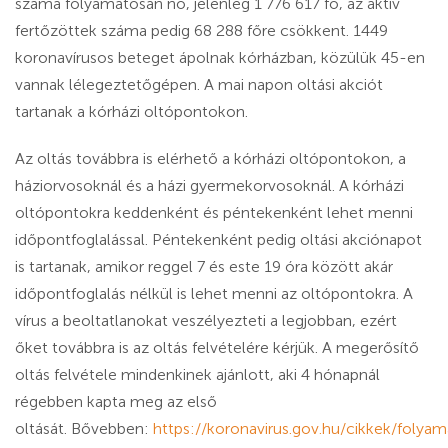
száma folyamatosan nő, jelenleg 1 776 617 fő, az aktív
fertőzöttek száma pedig 68 288 főre csökkent. 1449
koronavírusos beteget ápolnak kórházban, közülük 45-en
vannak lélegeztetőgépen. A mai napon oltási akciót
tartanak a kórházi oltópontokon.
Az oltás továbbra is elérhető a kórházi oltópontokon, a
háziorvosoknál és a házi gyermekorvosoknál. A kórházi
oltópontokra keddenként és péntekenként lehet menni
időpontfoglalással. Péntekenként pedig oltási akciónapot
is tartanak, amikor reggel 7 és este 19 óra között akár
időpontfoglalás nélkül is lehet menni az oltópontokra. A
vírus a beoltatlanokat veszélyezteti a legjobban, ezért
őket továbbra is az oltás felvételére kérjük. A megerősítő
oltás felvétele mindenkinek ajánlott, aki 4 hónapnál
régebben kapta meg az első
oltását. Bővebben:
https://koronavirus.gov.hu/cikkek/folya