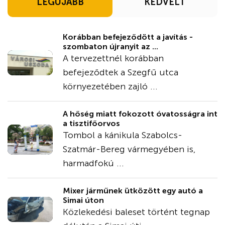
LEGÚJABB
KEDVELT
Korábban befejeződött a javítás -
szombaton újranyit az ...
A tervezettnél korábban
befejeződtek a Szegfű utca
környezetében zajló ...
A hőség miatt fokozott óvatosságra int
a tisztifőorvos
Tombol a kánikula Szabolcs-
Szatmár-Bereg vármegyében is,
harmadfokú ...
Mixer járműnek ütközött egy autó a
Simai úton
Közlekedési baleset történt tegnap