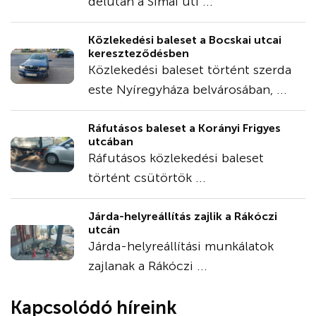
délután a Simai úti ...
Közlekedési baleset a Bocskai utcai
kereszteződésben
Közlekedési baleset történt szerda
este Nyíregyháza belvárosában, ...
Ráfutásos baleset a Korányi Frigyes
utcában
Ráfutásos közlekedési baleset
történt csütörtök ...
Járda-helyreállítás zajlik a Rákóczi
utcán
Járda-helyreállítási munkálatok
zajlanak a Rákóczi ...
Kapcsolódó híreink