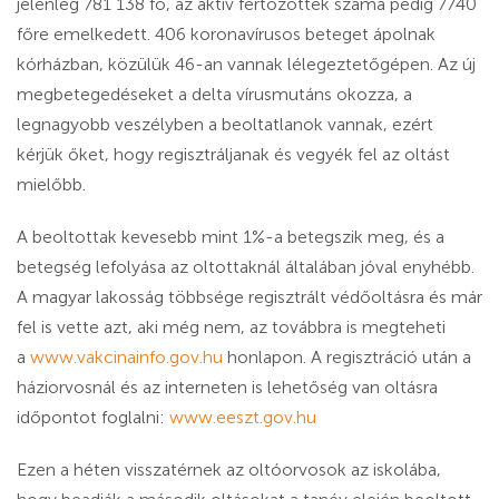
jelenleg 781 138 fő, az aktív fertőzöttek száma pedig 7740
főre emelkedett. 406 koronavírusos beteget ápolnak
kórházban, közülük 46-an vannak lélegeztetőgépen. Az új
megbetegedéseket a delta vírusmutáns okozza, a
legnagyobb veszélyben a beoltatlanok vannak, ezért
kérjük őket, hogy regisztráljanak és vegyék fel az oltást
mielőbb.
A beoltottak kevesebb mint 1%-a betegszik meg, és a
betegség lefolyása az oltottaknál általában jóval enyhébb.
A magyar lakosság többsége regisztrált védőoltásra és már
fel is vette azt, aki még nem, az továbbra is megteheti
a
www.vakcinainfo.gov.hu
honlapon. A regisztráció után a
háziorvosnál és az interneten is lehetőség van oltásra
időpontot foglalni:
www.eeszt.gov.hu
Ezen a héten visszatérnek az oltóorvosok az iskolába,