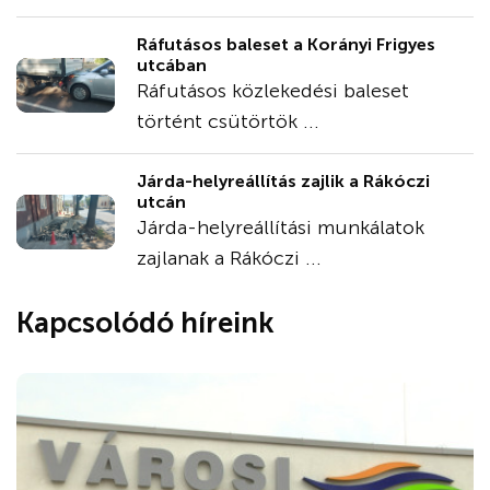
Ráfutásos baleset a Korányi Frigyes
utcában
Ráfutásos közlekedési baleset
történt csütörtök ...
Járda-helyreállítás zajlik a Rákóczi
utcán
Járda-helyreállítási munkálatok
zajlanak a Rákóczi ...
Kapcsolódó híreink