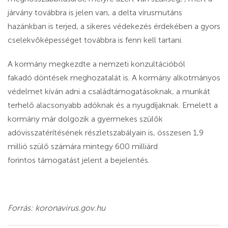
járvány továbbra is jelen van, a delta vírusmutáns
hazánkban is terjed, a sikeres védekezés érdekében a gyors
cselekvőképességet továbbra is fenn kell tartani.
A kormány megkezdte a nemzeti konzultációból
fakadó döntések meghozatalát is. A kormány alkotmányos
védelmet kíván adni a családtámogatásoknak, a munkát
terhelő alacsonyabb adóknak és a nyugdíjaknak. Emelett a
kormány már dolgozik a gyermekes szülők
adóvisszatérítésének részletszabályain is, összesen 1,9
millió szülő számára mintegy 600 milliárd
forintos támogatást jelent a bejelentés.
Forrás: koronavirus.gov.hu