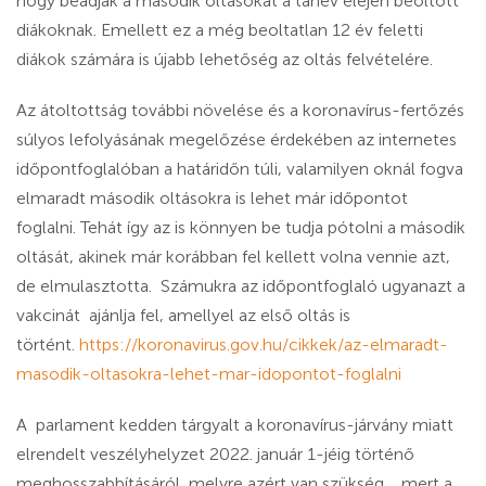
hogy beadják a második oltásokat a tanév elején beoltott
diákoknak. Emellett ez a még beoltatlan 12 év feletti
diákok számára is újabb lehetőség az oltás felvételére.
Az átoltottság további növelése és a koronavírus-fertőzés
súlyos lefolyásának megelőzése érdekében az internetes
időpontfoglalóban a határidőn túli, valamilyen oknál fogva
elmaradt második oltásokra is lehet már időpontot
foglalni. Tehát így az is könnyen be tudja pótolni a második
oltását, akinek már korábban fel kellett volna vennie azt,
de elmulasztotta. Számukra az időpontfoglaló ugyanazt a
vakcinát ajánlja fel, amellyel az első oltás is
történt.
https://koronavirus.gov.hu/cikkek/az-elmaradt-
masodik-oltasokra-lehet-mar-idopontot-foglalni
A parlament kedden tárgyalt a koronavírus-járvány miatt
elrendelt veszélyhelyzet 2022. január 1-jéig történő
meghosszabbításáról, melyre azért van szükség, , mert a