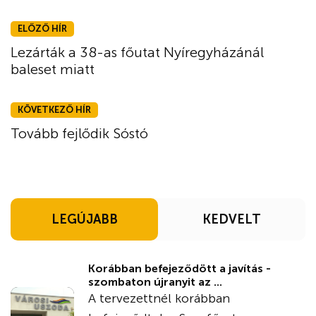
ELŐZŐ HÍR
Lezárták a 38-as főutat Nyíregyházánál
baleset miatt
KÖVETKEZŐ HÍR
Tovább fejlődik Sóstó
LEGÚJABB
KEDVELT
Korábban befejeződött a javítás -
szombaton újranyit az ...
A tervezettnél korábban