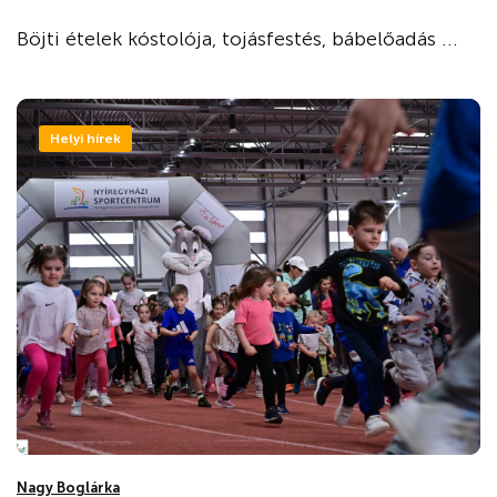
Böjti ételek kóstolója, tojásfestés, bábelőadás ...
Helyi hírek
Nagy Boglárka