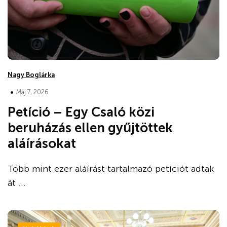
Nagy Boglárka
•
Máj 7, 2026
Petíció – Egy Csaló közi
beruházás ellen gyűjtöttek
aláírásokat
Több mint ezer aláírást tartalmazó petíciót adtak
át ...