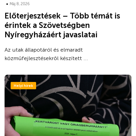
•
Máj 8, 2026
Előterjesztések – Több témát is
érintek a Szövetségben
Nyíregyházáért javaslatai
Az utak állapotáról és elmaradt
közműfejlesztésekről készített ...
Helyi hírek