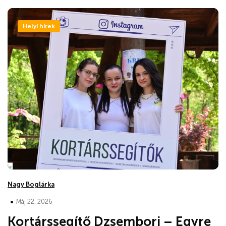
Helyi hírek
Nagy Boglárka
•
Máj 22, 2026
Kortárssegítő Dzsembori – Egyre