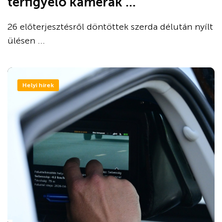
térfigyelő kamerák ...
26 előterjesztésről döntöttek szerda délután nyílt
ülésen ...
Helyi hírek