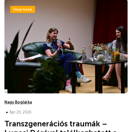
Helyi hírek
Nagy Boglárka
•
Ápr 20, 2026
Transzgenerációs traumák –