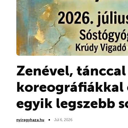
Zenével, tánccal
koreográfiákkal 
egyik legszebb só
nyiregyhaza.hu
Júl 6, 2026