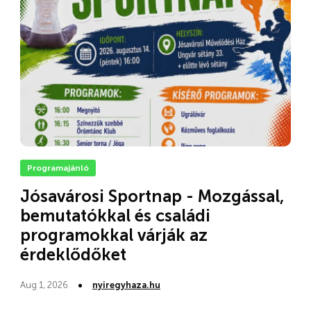
Programajánló
Jósavárosi Sportnap - Mozgással,
bemutatókkal és családi
programokkal várják az
érdeklődőket
Aug 1, 2026
nyiregyhaza.hu