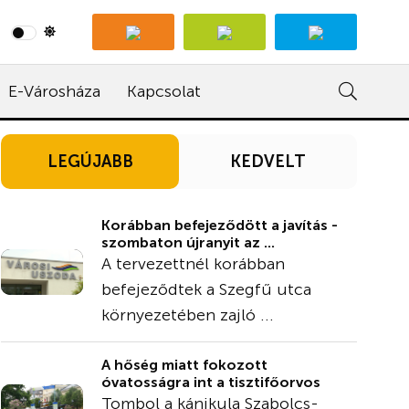
E-Városháza
Kapcsolat
LEGÚJABB
KEDVELT
Korábban befejeződött a javítás -
szombaton újranyit az ...
A tervezettnél korábban
befejeződtek a Szegfű utca
környezetében zajló ...
A hőség miatt fokozott
óvatosságra int a tisztifőorvos
Tombol a kánikula Szabolcs-