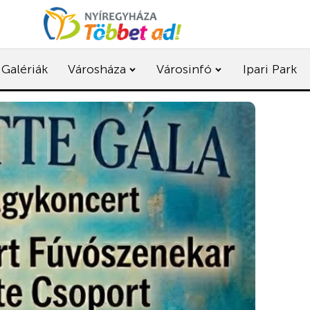
Galériák
Városháza
Városinfó
Ipari Park