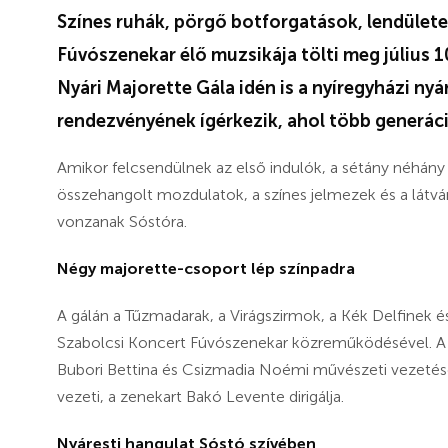
Színes ruhák, pörgő botforgatások, lendülete
Fúvószenekar élő muzsikája tölti meg július 10
Nyári Majorette Gála idén is a nyíregyházi ny
rendezvényének ígérkezik, ahol több generác
Amikor felcsendülnek az első indulók, a sétány néhány p
összehangolt mozdulatok, a színes jelmezek és a látv
vonzanak Sóstóra.
Négy majorette-csoport lép színpadra
A gálán a Tűzmadarak, a Virágszirmok, a Kék Delfinek 
Szabolcsi Koncert Fúvószenekar közreműködésével. A l
Bubori Bettina és Csizmadia Noémi művészeti vezetésév
vezeti, a zenekart Bakó Levente dirigálja.
Nyáresti hangulat Sóstó szívében