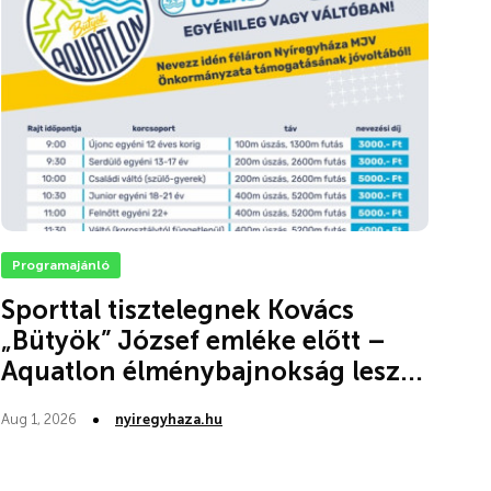
Programajánló
Sporttal tisztelegnek Kovács
„Bütyök” József emléke előtt –
Aquatlon élménybajnokság lesz...
Aug 1, 2026
nyiregyhaza.hu