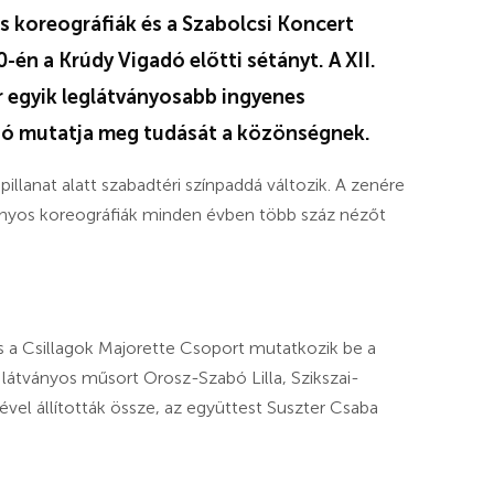
s koreográfiák és a Szabolcsi Koncert
-én a Krúdy Vigadó előtti sétányt. A XII.
ár egyik leglátványosabb ingyenes
ió mutatja meg tudását a közönségnek.
illanat alatt szabadtéri színpaddá változik. A zenére
ányos koreográfiák minden évben több száz nézőt
és a Csillagok Majorette Csoport mutatkozik be a
átványos műsort Orosz-Szabó Lilla, Szikszai-
el állították össze, az együttest Suszter Csaba