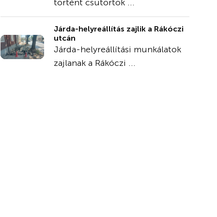
történt csütörtök ...
Járda-helyreállítás zajlik a Rákóczi
utcán
Járda-helyreállítási munkálatok
zajlanak a Rákóczi ...