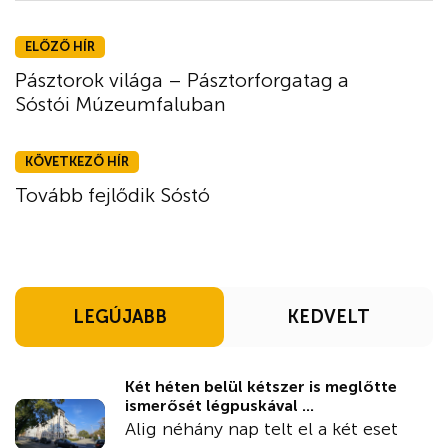
ELŐZŐ HÍR
Pásztorok világa – Pásztorforgatag a
Sóstói Múzeumfaluban
KÖVETKEZŐ HÍR
Tovább fejlődik Sóstó
LEGÚJABB
KEDVELT
Két héten belül kétszer is meglőtte
ismerősét légpuskával ...
Alig néhány nap telt el a két eset