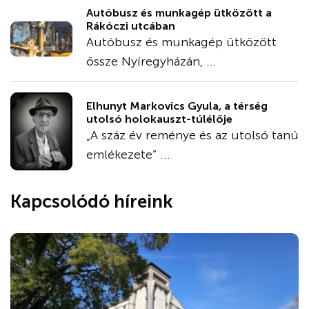
Autóbusz és munkagép ütközött a
Rákóczi utcában
Autóbusz és munkagép ütközött
össze Nyíregyházán, ...
Elhunyt Markovics Gyula, a térség
utolsó holokauszt-túlélője
„A száz év reménye és az utolsó tanú
emlékezete” ...
Kapcsolódó híreink