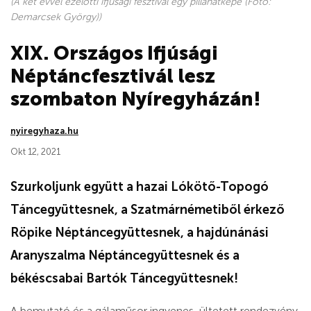
(A két évvel ezelőtti ifjúsági fesztivál egy pillanatképe (Fotó:
Demarcsek György))
XIX. Országos Ifjúsági
Néptáncfesztivál lesz
szombaton Nyíregyházán!
nyiregyhaza.hu
Okt 12, 2021
Szurkoljunk együtt a hazai Lókötő-Topogó
Táncegyüttesnek, a Szatmárnémetiből érkező
Röpike Néptáncegyüttesnek, a hajdúnánási
Aranyszalma Néptáncegyüttesnek és a
békéscsabai Bartók Táncegyüttesnek!
A bemutató és a gálaműsor ingyenes, ültetett rendezvény