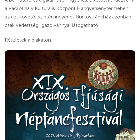
a Váci Mihály Kulturális Központ Hangversenytermében,
az ezt követő, szintén ingyenes Bürkös Táncház azonban
csak védettségi igazolvánnyal látogatható!
Részletek a plakáton: