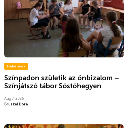
Helyi hírek
Színpadon születik az önbizalom –
Színjátszó tábor Sóstóhegyen
Aug 7, 2026
Bruszel Dóra