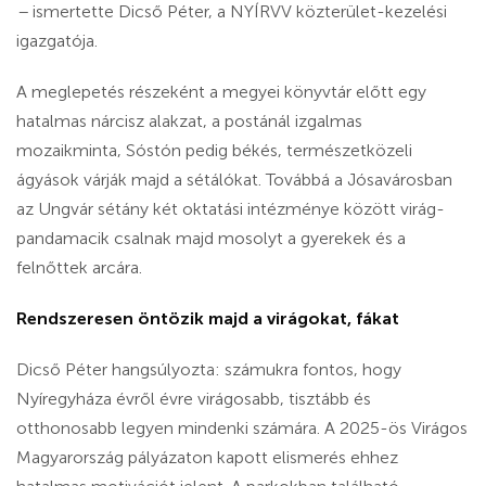
–
ismertette Dicső Péter, a NYÍRVV közterület-kezelési
igazgatója.
A meglepetés részeként a megyei könyvtár előtt egy
hatalmas nárcisz alakzat, a postánál izgalmas
mozaikminta, Sóstón pedig békés, természetközeli
ágyások várják majd a sétálókat. Továbbá a Jósavárosban
az Ungvár sétány két oktatási intézménye között virág-
pandamacik csalnak majd mosolyt a gyerekek és a
felnőttek arcára.
Rendszeresen öntözik majd a virágokat, fákat
Dicső Péter hangsúlyozta: számukra fontos, hogy
Nyíregyháza évről évre virágosabb, tisztább és
otthonosabb legyen mindenki számára. A 2025-ös Virágos
Magyarország pályázaton kapott elismerés ehhez