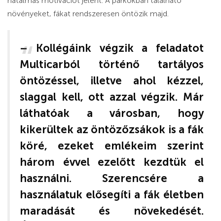
hatalmas motivációt jelent. A parkokban található
növényeket, fákat rendszeresen öntözik majd.
– Kollégáink végzik a feladatot
Multicarból történő tartályos
öntözéssel, illetve ahol kézzel,
slaggal kell, ott azzal végzik. Már
láthatóak a városban, hogy
kikerültek az öntözőzsákok is a fák
köré, ezeket emlékeim szerint
három évvel ezelőtt kezdtük el
használni. Szerencsére a
használatuk elősegíti a fák életben
maradását és növekedését.