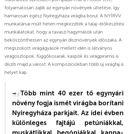
folyamatosan zajlik az egynyári növények ültetése, így
hamarosan egész Nyíregyháza virágba borul. A NYÍRVV
munkatársai múlt héten megkezdték a talaj-előkészítési
munkálatokat, hogy a tavaszi hagymások után
beköszönthessen az egynyári dísznövények időszaka. A
megszokott virágágyások mellett idén is látványos
virágoszlopok, függőkosarak, kaspók és virágpiramis is
díszíti majd a várost. A kompozíciókban több új virágfaj is
helyet kap.
– Több mint 40 ezer tő egynyári
növény fogja ismét virágba borítani
Nyíregyháza parkjait. Az idei évben
különleges fajtájú petúniákkal,
muskátlikkal, begóniákkal, kanna-