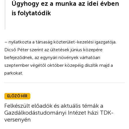
Úgyhogy ez a munka az idei évben
is folytatódik
– nyilatkozta a társaság közterület-kezelési igazgatója.
Dicső Péter szerint az ültetések június közepére
befejeződnek, az egynyári növények várhatóan
szeptember végétől október közepéig díszítik majd a
parkokat.
ELŐZŐ HÍR
Felkészült előadók és aktuális témák a
Gazdálkodástudományi Intézet házi TDK-
versenyén