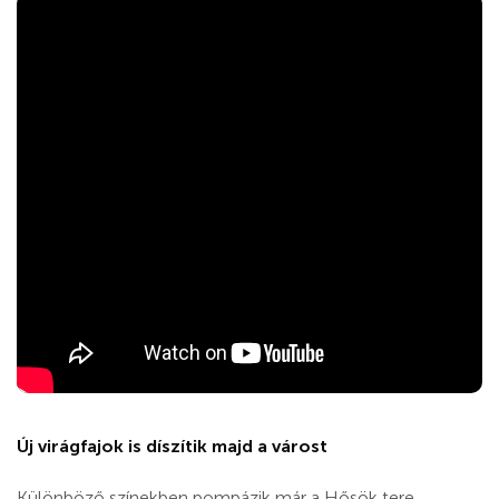
Új virágfajok is díszítik majd a várost
Különböző színekben pompázik már a Hősök tere,