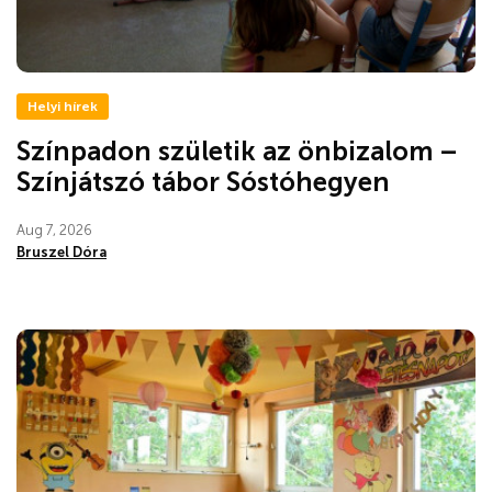
Helyi hírek
Színpadon születik az önbizalom –
Színjátszó tábor Sóstóhegyen
Aug 7, 2026
Bruszel Dóra