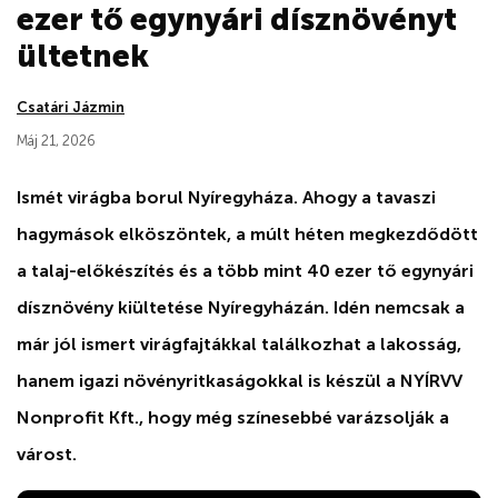
ezer tő egynyári dísznövényt
ültetnek
Csatári Jázmin
Máj 21, 2026
Ismét virágba borul Nyíregyháza. Ahogy a tavaszi
hagymások elköszöntek, a múlt héten megkezdődött
a talaj-előkészítés és a több mint 40 ezer tő egynyári
dísznövény kiültetése Nyíregyházán. Idén nemcsak a
már jól ismert virágfajtákkal találkozhat a lakosság,
hanem igazi növényritkaságokkal is készül a NYÍRVV
Nonprofit Kft., hogy még színesebbé varázsolják a
várost.