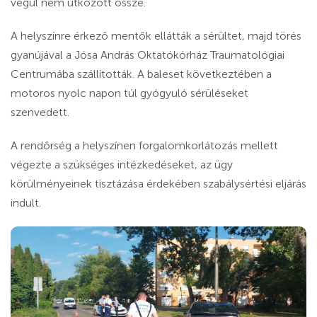
végül nem ütközött össze.
A helyszínre érkező mentők ellátták a sérültet, majd törés
gyanújával a Jósa András Oktatókórház Traumatológiai
Centrumába szállították. A baleset következtében a
motoros nyolc napon túl gyógyuló sérüléseket
szenvedett.
A rendőrség a helyszínen forgalomkorlátozás mellett
végezte a szükséges intézkedéseket, az ügy
körülményeinek tisztázása érdekében szabálysértési eljárás
indult.