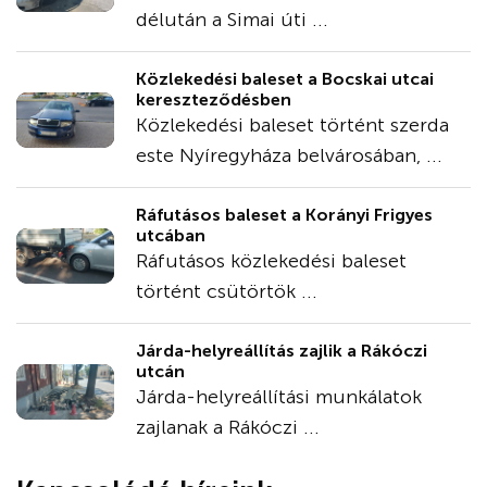
délután a Simai úti ...
Közlekedési baleset a Bocskai utcai
kereszteződésben
Közlekedési baleset történt szerda
este Nyíregyháza belvárosában, ...
Ráfutásos baleset a Korányi Frigyes
utcában
Ráfutásos közlekedési baleset
történt csütörtök ...
Járda-helyreállítás zajlik a Rákóczi
utcán
Járda-helyreállítási munkálatok
zajlanak a Rákóczi ...