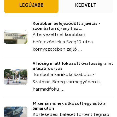
LEGÚJABB
KEDVELT
Korábban befejeződött a javítás -
szombaton újranyit az ...
A tervezettnél korábban
befejeződtek a Szegfű utca
környezetében zajló ...
A hőség miatt fokozott óvatosságra int
a tisztifőorvos
Tombol a kánikula Szabolcs-
Szatmár-Bereg vármegyében is,
harmadfokú ...
Mixer járműnek ütközött egy autó a
Simai úton
Közlekedési baleset történt tegnap