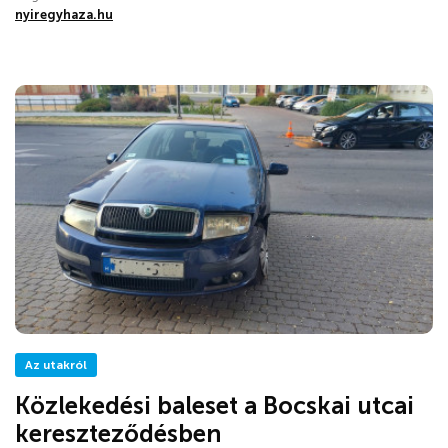
nyiregyhaza.hu
Az utakról
Közlekedési baleset a Bocskai utcai
kereszteződésben