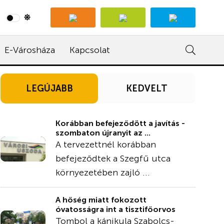
E-Városháza
Kapcsolat
LEGÚJABB
KEDVELT
Korábban befejeződött a javítás -
szombaton újranyit az ...
A tervezettnél korábban
befejeződtek a Szegfű utca
környezetében zajló ...
A hőség miatt fokozott
óvatosságra int a tisztifőorvos
Tombol a kánikula Szabolcs-