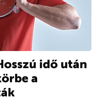
Hosszú idő után
örbe a
ták