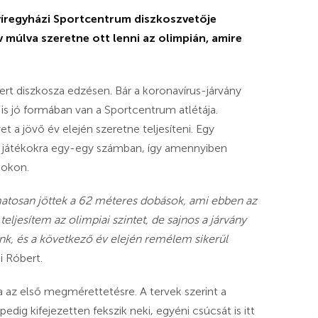
Nyíregyházi Sportcentrum diszkoszvetője
múlva szeretne ott lenni az olimpián, amire
bert diszkosza edzésen. Bár a koronavírus-járvány
 is jó formában van a Sportcentrum atlétája.
t a jövő év elején szeretne teljesíteni. Egy
ói játékokra egy-egy számban, így amennyiben
ékokon.
atosan jöttek a 62 méteres dobások, ami ebben az
ljesítem az olimpiai szintet, de sajnos a járvány
ünk, és a következő év elején remélem sikerül
i Róbert.
a az első megmérettetésre. A tervek szerint a
dig kifejezetten fekszik neki, egyéni csúcsát is itt