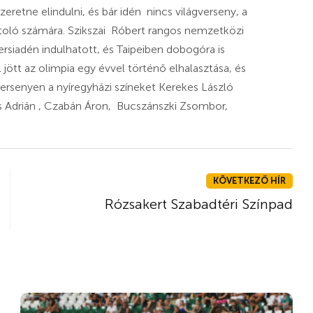
retne elindulni, és bár idén nincs világverseny, a
toló számára. Szikszai Róbert rangos nemzetközi
rsiadén indulhatott, és Taipeiben dobogóra is
l jött az olimpia egy évvel történő elhalasztása, és
rsenyen a nyíregyházi színeket Kerekes László
os Adrián , Czabán Áron, Bucszánszki Zsombor,
.
KÖVETKEZŐ HÍR
Rózsakert Szabadtéri Színpad