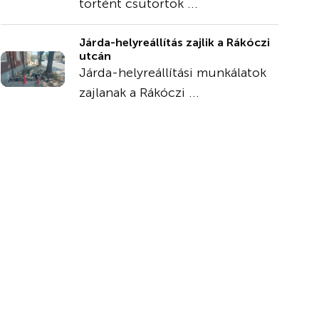
történt csütörtök ...
Járda-helyreállítás zajlik a Rákóczi
utcán
Járda-helyreállítási munkálatok
zajlanak a Rákóczi ...