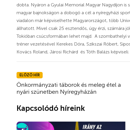
dobta. Nyáron a Gyulai Memorial Magyar Nagydíjon is sze
magyar bajnokságon a dobogó a cél a nyíregyházi spor
viadalon már képviselhette Magyarországot, több Unive
állhatott. Mivel csak 25 esztendős, úgy érzi, számára jó
Tokióban csúcsformában lehet majd. A szombathelyi ve
tréner vezetésével Kerekes Dóra, Szikszai Róbert, Sip
Kovács Roland, Járosi Richárd és Tóth Balázs képviseli
ELŐZŐ HÍR
Önkormányzati táborok és meleg étel a
nyári szünetben Nyíregyházán
Kapcsolódó híreink