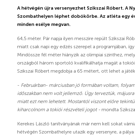
A hétvégén újra versenyezhet Szikszai Róbert. A 
Szombathelyen léphet dobókörbe. Az atléta egy év 
minden esélye megvan.
64,5 méter. Pár napja ilyen messzire repült Szikszai Ró
miatt csak napi egy edzés szerepel a programjában, így
Mindössze fél méter hiányzik az olimpiai szinthez, melye
országból három sportoló kvalifikálhatja magát a toki
Szikszai Róbert megdobja a 65 métert, ott lehet a ját
-
Februárban- márciusban jó formában voltam, folyam
időszakban nem volt jellemző. Úgy terveztük, májusra te
miatt ezt nem lehetett. Mostantól viszont előre tekint
kiharcolnom a tokiói részvételi jogot -
mondta Sziksza
Kerekes László tanítványának már nem kell sokat várni
hétvégén Szombathelyre utazik egy versenyre, a pálya pe