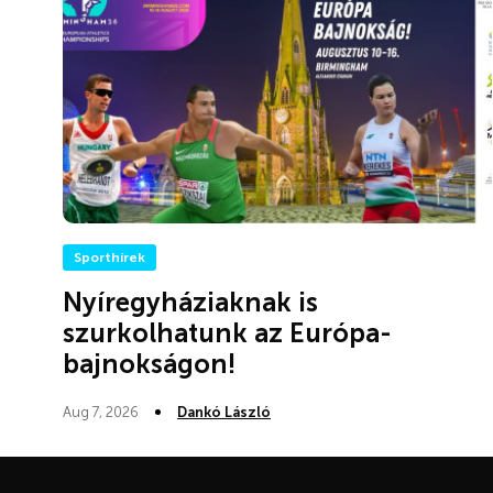
Sporthírek
Nyíregyháziaknak is
szurkolhatunk az Európa-
bajnokságon!
Aug 7, 2026
Dankó László