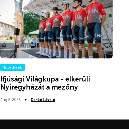
Sporthírek
Ifjúsági Világkupa - elkerüli
Nyíregyházát a mezőny
Aug 5, 2026
Dankó László