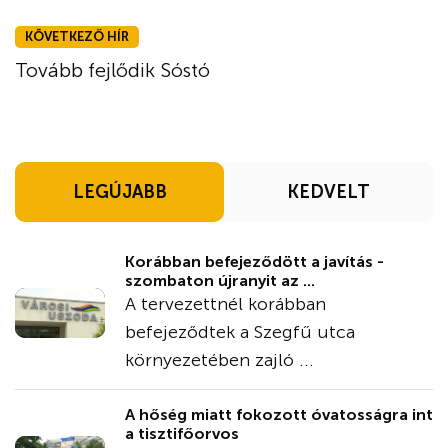
KÖVETKEZŐ HÍR
Tovább fejlődik Sóstó
LEGÚJABB
KEDVELT
Korábban befejeződött a javítás -
szombaton újranyit az ...
A tervezettnél korábban
befejeződtek a Szegfű utca
környezetében zajló ...
A hőség miatt fokozott óvatosságra int
a tisztifőorvos