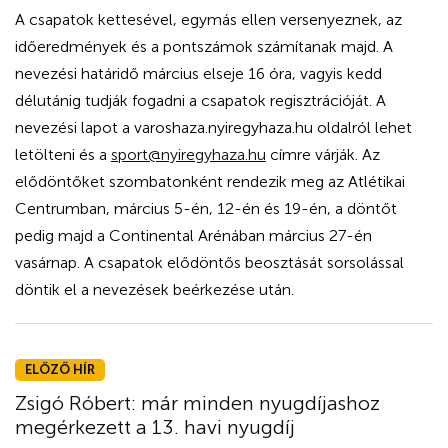
A csapatok kettesével, egymás ellen versenyeznek, az
időeredmények és a pontszámok számítanak majd. A
nevezési határidő március elseje 16 óra, vagyis kedd
délutánig tudják fogadni a csapatok regisztrációját. A
nevezési lapot a varoshaza.nyiregyhaza.hu oldalról lehet
letölteni és a
sport@nyiregyhaza.hu
címre várják.
Az
elődöntőket szombatonként rendezik meg az Atlétikai
Centrumban, március 5-én, 12-én és 19-én, a döntőt
pedig majd a Continental Arénában március 27-én
vasárnap. A csapatok elődöntős beosztását sorsolással
döntik el a nevezések beérkezése után.
ELŐZŐ HÍR
Zsigó Róbert: már minden nyugdíjashoz
megérkezett a 13. havi nyugdíj