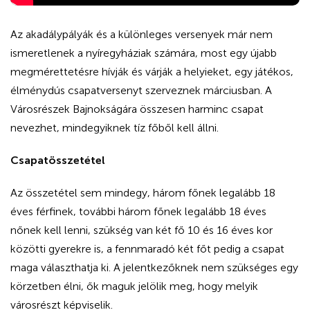
Az akadálypályák és a különleges versenyek már nem
ismeretlenek a nyíregyháziak számára, most egy újabb
megmérettetésre hívják és várják a helyieket, egy játékos,
élménydús csapatversenyt szerveznek márciusban. A
Városrészek Bajnokságára összesen harminc csapat
nevezhet, mindegyiknek tíz főből kell állni.
Csapatösszetétel
Az összetétel sem mindegy, három főnek legalább 18
éves férfinek, további három főnek legalább 18 éves
nőnek kell lenni, szükség van két fő 10 és 16 éves kor
közötti gyerekre is, a fennmaradó két főt pedig a csapat
maga választhatja ki. A jelentkezőknek nem szükséges egy
körzetben élni, ők maguk jelölik meg, hogy melyik
városrészt képviselik.