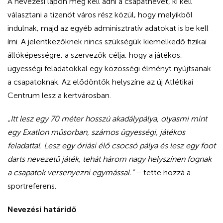
A nevezési lapon meg kell adni a csapatnevet, ki kell
választani a tizenöt város rész közül, hogy melyikből
indulnak, majd az egyéb adminisztratív adatokat is be kell
írni. A jelentkezőknek nincs szükségük kiemelkedő fizikai
állóképességre, a szervezők célja, hogy a játékos,
ügyességi feladatokkal egy közösségi élményt nyújtsanak
a csapatoknak. Az elődöntők helyszíne az új Atlétikai
Centrum lesz a kertvárosban.
„
Itt lesz egy 70 méter hosszú akadálypálya, olyasmi mint
egy Exatlon műsorban, számos ügyességi, játékos
feladattal. Lesz egy óriási élő csocsó pálya és lesz egy foot
darts nevezetű játék, tehát három nagy helyszínen fognak
a csapatok versenyezni egymással.”
– tette hozzá a
sportreferens.
Nevezési határidő