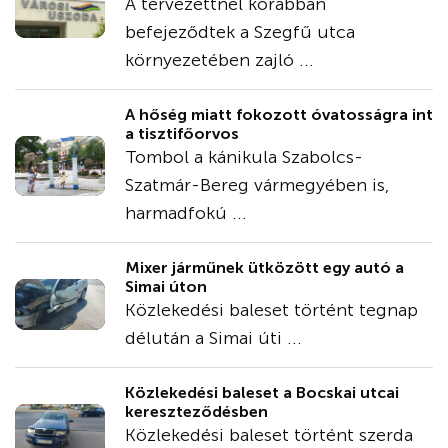
A tervezettnél korábban
befejeződtek a Szegfű utca
környezetében zajló ...
A hőség miatt fokozott óvatosságra int
a tisztifőorvos
Tombol a kánikula Szabolcs-
Szatmár-Bereg vármegyében is,
harmadfokú ...
Mixer járműnek ütközött egy autó a
Simai úton
Közlekedési baleset történt tegnap
délután a Simai úti ...
Közlekedési baleset a Bocskai utcai
kereszteződésben
Közlekedési baleset történt szerda