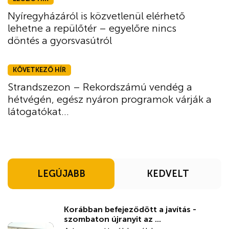
Nyíregyházáról is közvetlenül elérhető
lehetne a repülőtér – egyelőre nincs
döntés a gyorsvasútról
KÖVETKEZŐ HÍR
Strandszezon – Rekordszámú vendég a
hétvégén, egész nyáron programok várják a
látogatókat...
LEGÚJABB
KEDVELT
Korábban befejeződött a javítás -
szombaton újranyit az ...