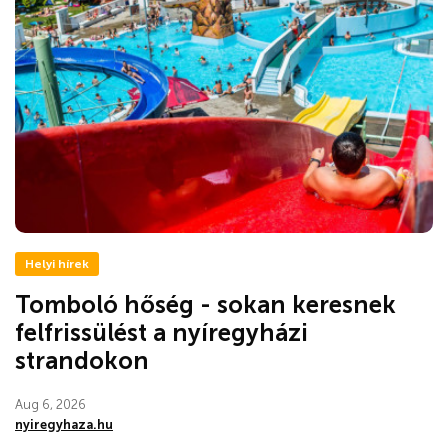
Helyi hírek
Tomboló hőség - sokan keresnek
felfrissülést a nyíregyházi
strandokon
Aug 6, 2026
nyiregyhaza.hu