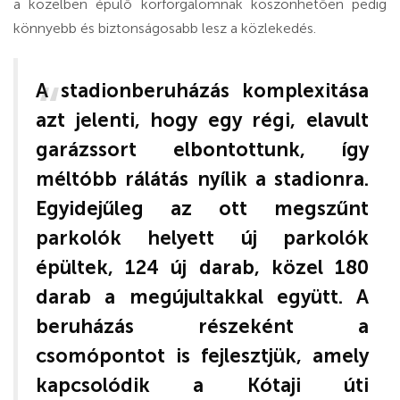
a közelben épülő körforgalomnak köszönhetően pedig
könnyebb és biztonságosabb lesz a közlekedés.
A stadionberuházás komplexitása
azt jelenti, hogy egy régi, elavult
garázssort elbontottunk, így
méltóbb rálátás nyílik a stadionra.
Egyidejűleg az ott megszűnt
parkolók helyett új parkolók
épültek, 124 új darab, közel 180
darab a megújultakkal együtt. A
beruházás részeként a
csomópontot is fejlesztjük, amely
kapcsolódik a Kótaji úti