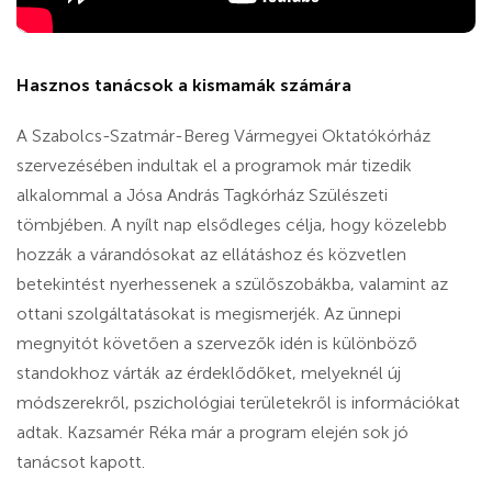
Hasznos tanácsok a kismamák számára
A Szabolcs-Szatmár-Bereg Vármegyei Oktatókórház
szervezésében indultak el a programok már tizedik
alkalommal a Jósa András Tagkórház Szülészeti
tömbjében. A nyílt nap elsődleges célja, hogy közelebb
hozzák a várandósokat az ellátáshoz és közvetlen
betekintést nyerhessenek a szülőszobákba, valamint az
ottani szolgáltatásokat is megismerjék. Az ünnepi
megnyitót követően a szervezők idén is különböző
standokhoz várták az érdeklődőket, melyeknél új
módszerekről, pszichológiai területekről is információkat
adtak. Kazsamér Réka már a program elején sok jó
tanácsot kapott.