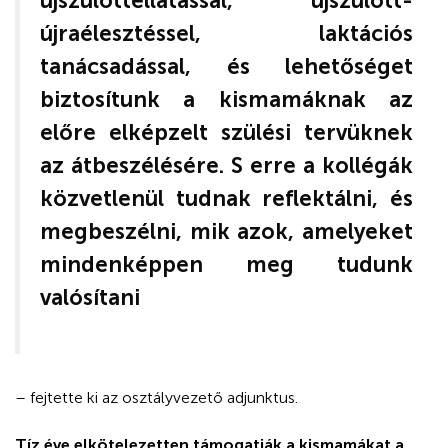
újszülöttellátással, újszülött-
újraélesztéssel, laktációs
tanácsadással, és lehetőséget
biztosítunk a kismamáknak az
előre elképzelt szülési tervüknek
az átbeszélésére. S erre a kollégák
közvetlenül tudnak reflektálni, és
megbeszélni, mik azok, amelyeket
mindenképpen meg tudunk
valósítani
– fejtette ki az osztályvezető adjunktus.
Tíz éve elkötelezetten támogatják a kismamákat a