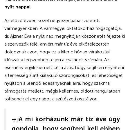
nyílt nappal
Az előző évben közel négyezer baba született
vármegyénkben. A vármegyei oktatókórház főigazgatója,
dr. Ajzner Éva a nyílt nap megnyitóján köszönetét fejezte ki
a szervezők felé, amiért már tíz éve elkötelezetten
dolgoznak azon, hogy ez a kilenc hónap várakozási
időszak a legszebben teljen a családok számára. Az
esemény egyik kiemelt célja az is, hogy segítsen enyhíteni
a terhesség alatt kialakuló szorongásokat, és lehetőséget
nyújtson a leendő édesanyáknak arra, hogy szakmai
támogatás mellett, mégis kellemes, oldott hangulatban
töltsenek el egy napot a szülészeti osztályon.
– A mi kórházunk már tíz éve úgy
gondolja, hogy segíteni kell ebben