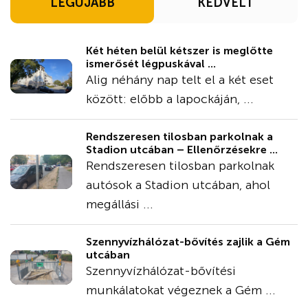
LEGÚJABB
KEDVELT
Két héten belül kétszer is meglőtte
ismerősét légpuskával ...
Alig néhány nap telt el a két eset
között: előbb a lapockáján, ...
Rendszeresen tilosban parkolnak a
Stadion utcában – Ellenőrzésekre ...
Rendszeresen tilosban parkolnak
autósok a Stadion utcában, ahol
megállási ...
Szennyvízhálózat-bővítés zajlik a Gém
utcában
Szennyvízhálózat-bővítési
munkálatokat végeznek a Gém ...