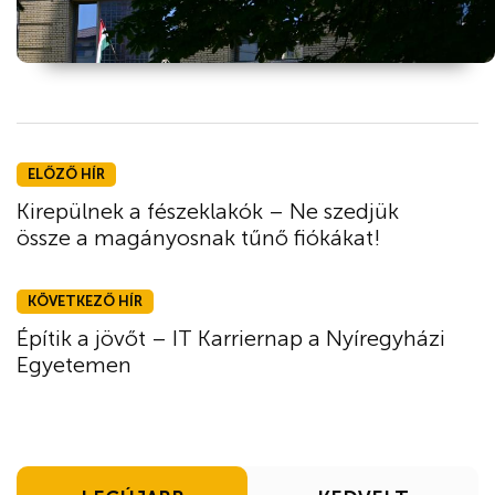
ELŐZŐ HÍR
Kirepülnek a fészeklakók – Ne szedjük
össze a magányosnak tűnő fiókákat!
KÖVETKEZŐ HÍR
Építik a jövőt – IT Karriernap a Nyíregyházi
Egyetemen