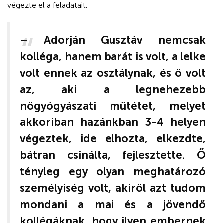
végezte el a feladatait.
– Adorján Gusztáv nemcsak
kolléga, hanem barát is volt, a lelke
volt ennek az osztálynak, és ő volt
az, aki a legnehezebb
nőgyógyászati műtétet, melyet
akkoriban hazánkban 3-4 helyen
végeztek, ide elhozta, elkezdte,
bátran csinálta, fejlesztette. Ő
tényleg egy olyan meghatározó
személyiség volt, akiről azt tudom
mondani a mai és a jövendő
kollégáknak, hogy ilyen embernek