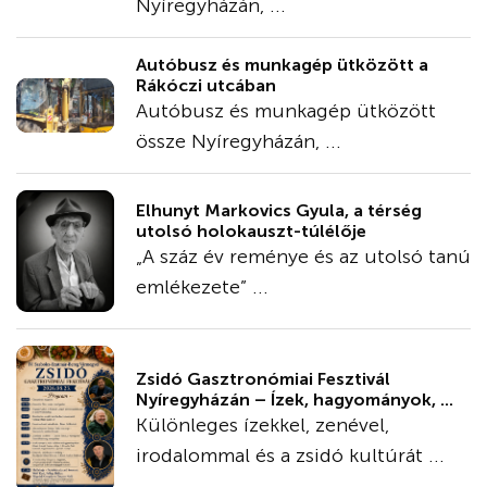
Nyíregyházán, ...
Autóbusz és munkagép ütközött a
Rákóczi utcában
Autóbusz és munkagép ütközött
össze Nyíregyházán, ...
Elhunyt Markovics Gyula, a térség
utolsó holokauszt-túlélője
„A száz év reménye és az utolsó tanú
emlékezete” ...
Zsidó Gasztronómiai Fesztivál
Nyíregyházán – Ízek, hagyományok, ...
Különleges ízekkel, zenével,
irodalommal és a zsidó kultúrát ...