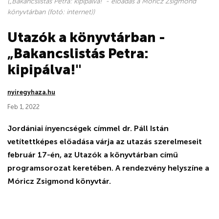
(„Bakancslistás Petra: kipipálva!" - előadás a Móricz Zsigmond
könyvtárban (fotó: internet))
Utazók a könyvtárban -
„Bakancslistás Petra:
kipipálva!"
nyiregyhaza.hu
Feb 1, 2022
Jordániai ínyencségek címmel dr. Páll Istán
vetítettképes előadása várja az utazás szerelmeseit
február 17-én, az Utazók a könyvtárban című
programsorozat keretében. A rendezvény helyszíne a
Móricz Zsigmond könyvtár.