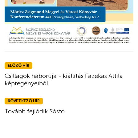
ELŐZŐ HÍR
Csillagok háborúja - kiállítás Fazekas Attila
képregényeiből
KÖVETKEZŐ HÍR
Tovább fejlődik Sóstó