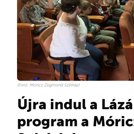
(Fotó: Móricz Zsigmond Színház)
Újra indul a Lázá
program a Móri