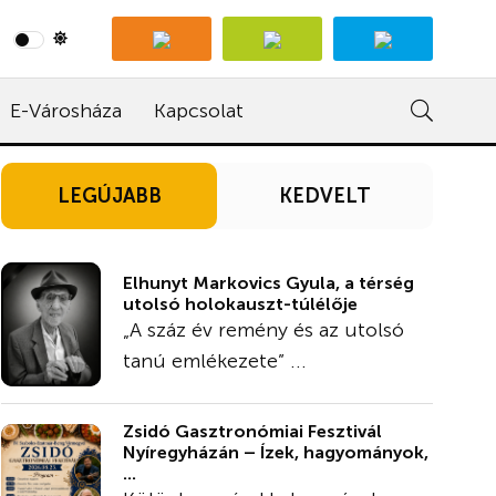
E-Városháza
Kapcsolat
LEGÚJABB
KEDVELT
Elhunyt Markovics Gyula, a térség
utolsó holokauszt-túlélője
„A száz év remény és az utolsó
tanú emlékezete” ...
Zsidó Gasztronómiai Fesztivál
Nyíregyházán – Ízek, hagyományok,
...