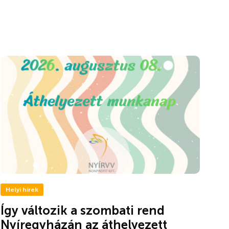
Helyi hírek
Így változik a szombati rend
Nyíregyházán az áthelyezett