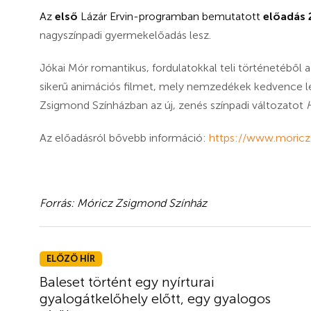
Az
első
Lázár Ervin-programban bemutatott
előadás
nagyszínpadi gyermekelőadás lesz.
Jókai Mór romantikus, fordulatokkal teli történetéből
sikerű animációs filmet, mely nemzedékek kedvence let
Zsigmond Színházban az új, zenés színpadi változatot
H
Az előadásról bővebb információ:
https://www.moriczs
Forrás: Móricz Zsigmond Színház
ELŐZŐ HÍR
Baleset történt egy nyírturai
gyalogátkelőhely előtt, egy gyalogos