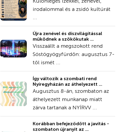
Különleges ízekkel, zenével,
irodalommal és a zsidó kultúrát
...
Újra zenével és díszvilágítással
működnek a szökőkutak ...
Visszaállt a megszokott rend
Sóstógyógyfürdőn: augusztus 7-
től ismét ...
Így változik a szombati rend
Nyíregyházán az áthelyezett ...
Augusztus 8-án, szombaton az
áthelyezett munkanap miatt
zárva tartanak a NYÍRVV ...
Korábban befejeződött a javítás -
szombaton újranyit az ...