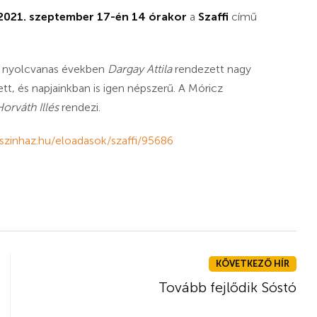
2021
. szeptember 17-én 14 órakor
a
Szaffi
című
 a nyolcvanas években
Dargay Attila
rendezett nagy
t, és napjainkban is igen népszerű. A Móricz
orváth Illés
rendezi.
zinhaz.hu/eloadasok/szaffi/95686
KÖVETKEZŐ HÍR
Tovább fejlődik Sóstó