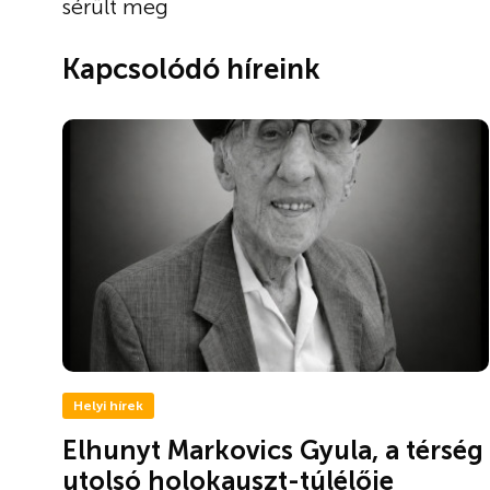
sérült meg
Kapcsolódó híreink
Helyi hírek
Elhunyt Markovics Gyula, a térség
utolsó holokauszt-túlélője