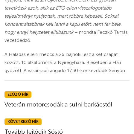
levetkőzik azok, akik az ETO ellen visszafogottabb
teljesítményt nyújtottak, mert többre képesek. Sokkal
koncentráltabbnak kell lenni a kapu előtt, nem fér bele,
hogy ennyi helyzetet elhibázunk
– mondta Feczkó Tamás
vezetőedző.
A Haladás elleni meccs a 26. bajnoki lesz a két csapat
között, 10 alkalommal a Nyíregyháza, 9 esetben a Hali
győzött. A vasárnapi rangadó 17.30-kor kezdődik Sényőn.
ELŐZŐ HÍR
Veterán motorcsodák a sufni barkácstól
KÖVETKEZŐ HÍR
Tovább fejlődik Sóstó