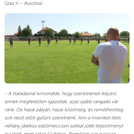
Graz II – Ausztria)
-
A Haladásnál kimondták, hogy szeretnének feljutni,
ennek megfelelően igazoltak, azaz újabb rangadó vár
ránk. De hazai pályán, hazai közönség, és remélhetőleg
sok néző előtt győzni szeretnénk. Ami a mieinket illeti,
néhány játékos edzőmeccsen sokkal jobb teljesítményt
nyújtott, mint aztán Győrben. Remélem ezt gyorsan