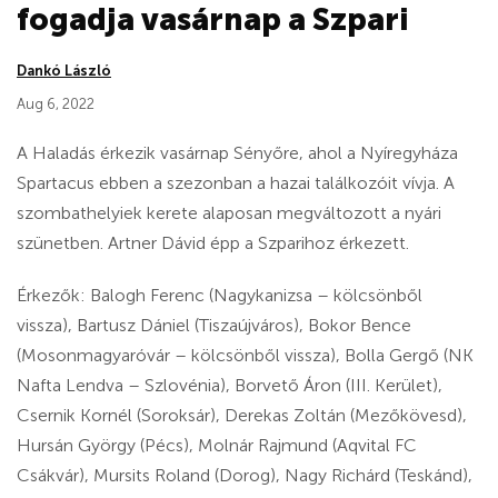
fogadja vasárnap a Szpari
Dankó László
Aug 6, 2022
A Haladás érkezik vasárnap Sényőre, ahol a Nyíregyháza
Spartacus ebben a szezonban a hazai találkozóit vívja. A
szombathelyiek kerete alaposan megváltozott a nyári
szünetben. Artner Dávid épp a Szparihoz érkezett.
Érkezők: Balogh Ferenc (Nagykanizsa – kölcsönből
vissza), Bartusz Dániel (Tiszaújváros), Bokor Bence
(Mosonmagyaróvár – kölcsönből vissza), Bolla Gergő (NK
Nafta Lendva – Szlovénia), Borvető Áron (III. Kerület),
Csernik Kornél (Soroksár), Derekas Zoltán (Mezőkövesd),
Hursán György (Pécs), Molnár Rajmund (Aqvital FC
Csákvár), Mursits Roland (Dorog), Nagy Richárd (Teskánd),