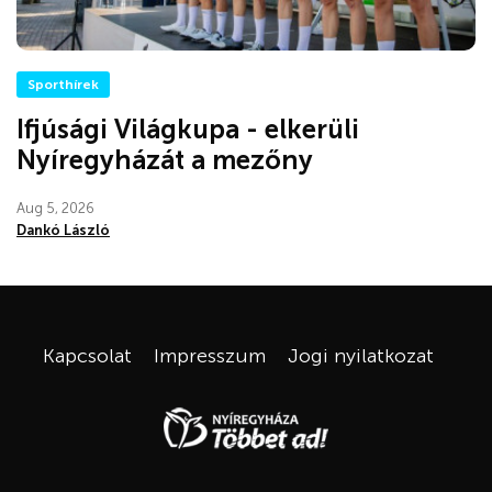
Sporthírek
Ifjúsági Világkupa - elkerüli
Nyíregyházát a mezőny
Aug 5, 2026
Dankó László
Kapcsolat
Impresszum
Jogi nyilatkozat