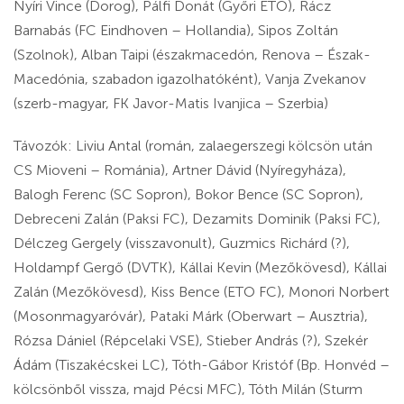
Nyíri Vince (Dorog), Pálfi Donát (Győri ETO), Rácz
Barnabás (FC Eindhoven – Hollandia), Sipos Zoltán
(Szolnok), Alban Taipi (északmacedón, Renova – Észak-
Macedónia, szabadon igazolhatóként), Vanja Zvekanov
(szerb-magyar, FK Javor-Matis Ivanjica – Szerbia)
Távozók: Liviu Antal (román, zalaegerszegi kölcsön után
CS Mioveni – Románia), Artner Dávid (Nyíregyháza),
Balogh Ferenc (SC Sopron), Bokor Bence (SC Sopron),
Debreceni Zalán (Paksi FC), Dezamits Dominik (Paksi FC),
Délczeg Gergely (visszavonult), Guzmics Richárd (?),
Holdampf Gergő (DVTK), Kállai Kevin (Mezőkövesd), Kállai
Zalán (Mezőkövesd), Kiss Bence (ETO FC), Monori Norbert
(Mosonmagyaróvár), Pataki Márk (Oberwart – Ausztria),
Rózsa Dániel (Répcelaki VSE), Stieber András (?), Szekér
Ádám (Tiszakécskei LC), Tóth-Gábor Kristóf (Bp. Honvéd –
kölcsönből vissza, majd Pécsi MFC), Tóth Milán (Sturm