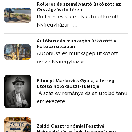
Rolleres és személyautó ütközött az
Országzászló téren
Rolleres és személyautó ütközött
Nyíregyházán, ...
Autóbusz és munkagép ütközött a
Rákóczi utcában
Autóbusz és munkagép ütközött
össze Nyíregyházán, ...
Elhunyt Markovics Gyula, a térség
utolsó holokauszt-túlélője
„A száz év reménye és az utolsó tanú
emlékezete” ...
Zsidó Gasztronómiai Fesztivál
Nyíregyházán – Ízek, hagyományok, ...